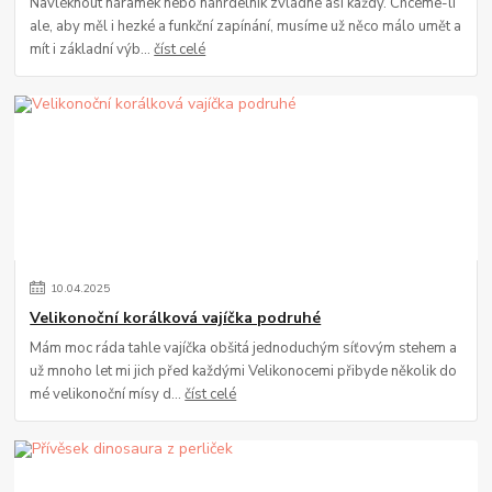
Navléknout náramek nebo náhrdelník zvládne asi každý. Chceme-li
ale, aby měl i hezké a funkční zapínání, musíme už něco málo umět a
mít i základní výb...
číst celé
10
.
04
.
2025
Velikonoční korálková vajíčka podruhé
Mám moc ráda tahle vajíčka obšitá jednoduchým síťovým stehem a
už mnoho let mi jich před každými Velikonocemi přibyde několik do
mé velikonoční mísy d...
číst celé