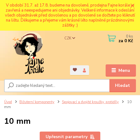
V období 31.7. až 17.8. budeme na dovolené, prodejna Fajne korále je
zavřená a neexpedujeme ani objednávky. Veškeré informace k odeslání
všech objednávek před dovolenou a po dovolené se dočtete po kliknutí
na lištu. Děkujeme a přejeme vám krásné léto naplněné prázdninovými
zážitky :)
0
ks
CZK
za
0 Kč
Menu
Hledat
Úvod
Bižuterní komponenty
Spojovací a dvojité kroužky, protidíly
10
mm
10 mm
Upřesnit parametry