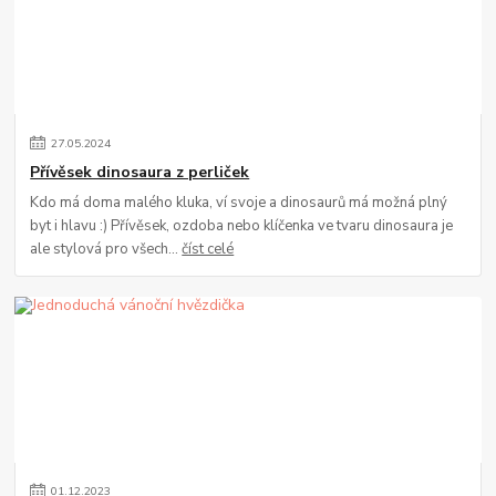
27
.
05
.
2024
Přívěsek dinosaura z perliček
Kdo má doma malého kluka, ví svoje a dinosaurů má možná plný
byt i hlavu :) Přívěsek, ozdoba nebo klíčenka ve tvaru dinosaura je
ale stylová pro všech...
číst celé
01
.
12
.
2023