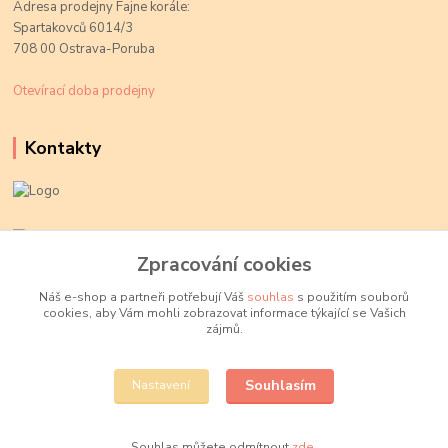
Adresa prodejny Fajne korále:
Spartakovců 6014/3
708 00 Ostrava-Poruba
Otevírací doba prodejny
Kontakty
Kateřina Kožušníková
+420 774 719 784
Zpracování cookies
volejte Po-Pá, 9-18 hod.
Náš e-shop a partneři potřebují Váš
souhlas
s použitím souborů
cookies, aby Vám mohli zobrazovat informace týkající se Vašich
info@fajnekorale.cz
zájmů.
Souhlasím
Nastavení
Souhlas můžete odmítnout
zde
.