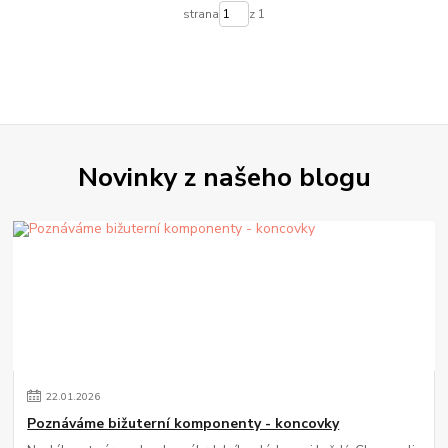
strana
z 1
Novinky z našeho blogu
22
.
01
.
2026
Poznáváme bižuterní komponenty - koncovky