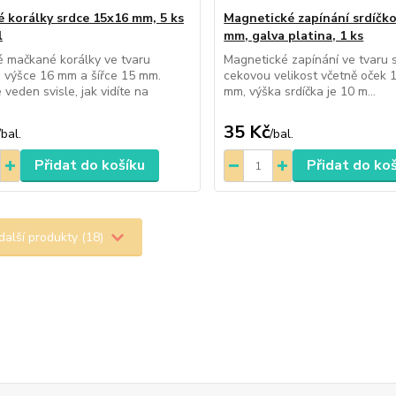
 korálky srdce 15x16 mm, 5 ks
Magnetické zapínání srdíčk
l
mm, galva platina, 1 ks
 mačkané korálky ve tvaru
Magnetické zapínání ve tvaru 
o výšce 16 mm a šířce 15 mm.
cekovou velikost včetně oček 
 veden svisle, jak vidíte na
mm, výška srdíčka je 10 m...
35 Kč
/
bal.
/
bal.
Přidat do košíku
Přidat do ko
další produkty (18)