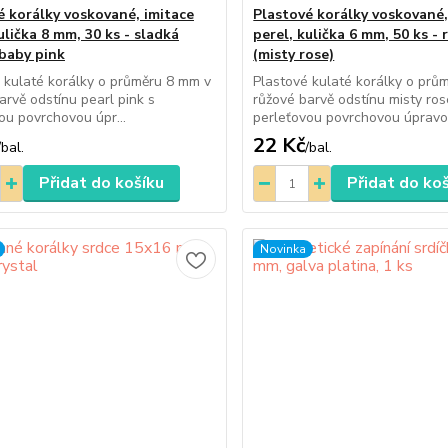
é korálky voskované, imitace
Plastové korálky voskované,
ulička 8 mm, 30 ks - sladká
perel, kulička 6 mm, 50 ks - 
 baby pink
(misty rose)
 kulaté korálky o průměru 8 mm v
Plastové kulaté korálky o prů
arvě odstínu pearl pink s
růžové barvě odstínu misty ros
ou povrchovou úpr...
perleťovou povrchovou úpravou
22 Kč
/
bal.
/
bal.
Přidat do košíku
Přidat do ko
Novinka