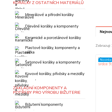
KORÁLKY Z OSTATNÍCH MATERIÁLŮ
Minerálové a přírodní korálky
Dřevěné korálky a komponenty
Nejnov
Keramické a porcelánové korálky
Zobrazuji 
Plastové korálky, komponenty a
céčka
Novinka
Šatonové korálky a komponenty
Kovové korálky, přívěsky a mezidíly
ZÁKLADNÍ KOMPONENTY A
POTŘEBY PRO VÝROBU BIŽUTERIE
Bižuterní komponenty