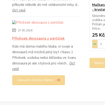
přibyde několik do mé velikonoční mísy d...
Mačkané
- krysta
číst celé
Skleněné
srdíčka 
Průtah je
fotce....
27.05.2024
25 Kč
Přívěsek dinosaura z perliček
Kdo má doma malého kluka, ví svoje a
dinosaurů má možná plný byt i hlavu :)
Přívěsek, ozdoba nebo klíčenka ve tvaru
Načíst 
dinosaura je ale stylová pro všech...
číst
celé
Zobrazit všechny články