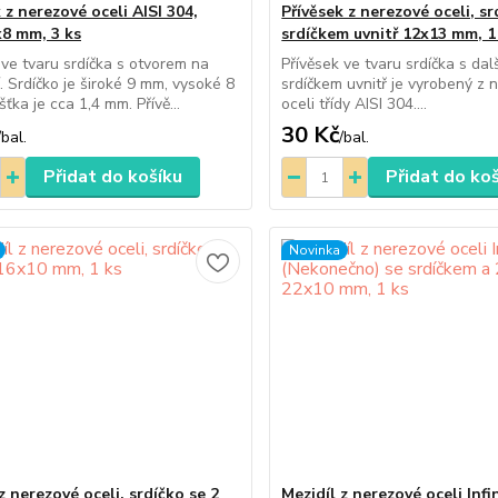
 z nerezové oceli AISI 304,
Přívěsek z nerezové oceli, sr
x8 mm, 3 ks
srdíčkem uvnitř 12x13 mm, 1
 ve tvaru srdíčka s otvorem na
Přívěsek ve tvaru srdíčka s dal
. Srdíčko je široké 9 mm, vysoké 8
srdíčkem uvnitř je vyrobený z 
ťka je cca 1,4 mm. Přívě...
oceli třídy AISI 304....
30 Kč
/
bal.
/
bal.
Přidat do košíku
Přidat do ko
Novinka
z nerezové oceli, srdíčko se 2
Mezidíl z nerezové oceli Infi