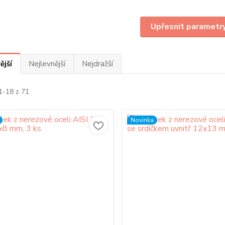
Upřesnit parametr
ější
Nejlevnější
Nejdražší
1-18 z 71
Novinka