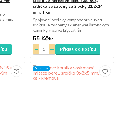
x3 mm,
Mezidíl z nerezové oceli AISI 304,
srdíčko se šatony se 2 očky 21,2x14
mm, 1 ks
a o
e 3 mm.
Spojovací ocelový komponent ve tvaru
srdíčka je zdobený skleněnými šatonovými
kamínky v barvě krystal. Ší...
55 Kč
/
bal.
šíku
Přidat do košíku
Novinka