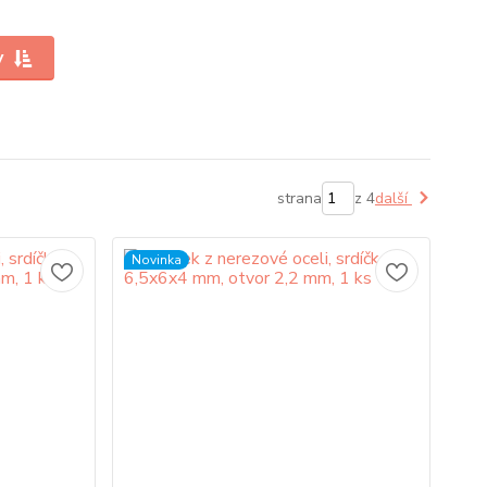
y
strana
z 4
další
Novinka