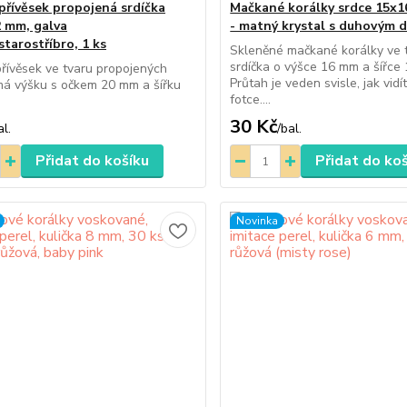
přívěsek propojená srdíčka
Mačkané korálky srdce 15x1
 mm, galva
- matný krystal s duhovým 
starostříbro, 1 ks
Skleněné mačkané korálky ve 
srdíčka o výšce 16 mm a šířce
řívěsek ve tvaru propojených
Průtah je veden svisle, jak vidí
má výšku s očkem 20 mm a šířku
fotce....
30 Kč
al.
/
bal.
Přidat do košíku
Přidat do ko
Novinka