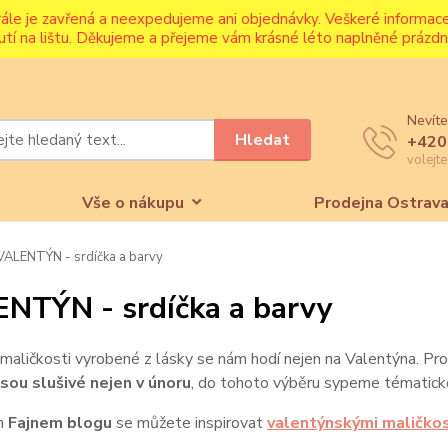
rále je zavřená a neexpedujeme ani objednávky. Veškeré informa
utí na lištu. Děkujeme a přejeme vám krásné léto naplněné prázdni
Nevíte
Hledat
+420
volejt
Vše o nákupu
Prodejna Ostrav
ALENTÝN - srdíčka a barvy
NTÝN - srdíčka a barvy
 maličkosti vyrobené z lásky se nám hodí nejen na Valentýna. P
jsou slušivé nejen v únoru
, do tohoto výběru sypeme tématick
m
Fajnem blogu
se můžete inspirovat
valentýnskými maličko