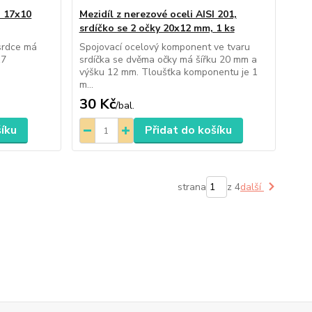
o 17x10
Mezidíl z nerezové oceli AISI 201,
srdíčko se 2 očky 20x12 mm, 1 ks
srdce má
Spojovací ocelový komponent ve tvaru
17
srdíčka se dvěma očky má šířku 20 mm a
výšku 12 mm. Tloušťka komponentu je 1
m...
30 Kč
/
bal.
šíku
Přidat do košíku
strana
z 4
další