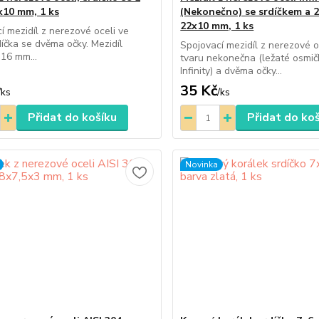
x10 mm, 1 ks
(Nekonečno) se srdíčkem a 2
22x10 mm, 1 ks
í mezidíl z nerezové oceli ve
díčka se dvěma očky. Mezidíl
Spojovací mezidíl z nerezové o
 16 mm...
tvaru nekonečna (ležaté osmičk
Infinity) a dvěma očky...
35 Kč
/
ks
/
ks
Přidat do košíku
Přidat do ko
Novinka