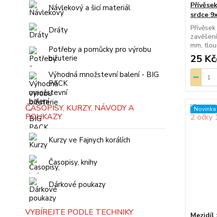
Přívěsek
Návlekový a šicí materiál
srdce 9
Přívěsek
Dráty
zavěšení
mm, tlouš
Potřeby a pomůcky pro výrobu
25 Kč
bižuterie
Výhodná množstevní balení - BIG
PACK
ČASOPISY, KURZY, NÁVODY A
Novinka
POUKAZY
Kurzy ve Fajnych korálích
Časopisy, knihy
Dárkové poukazy
VYBÍREJTE PODLE TECHNIKY
Mezidíl 