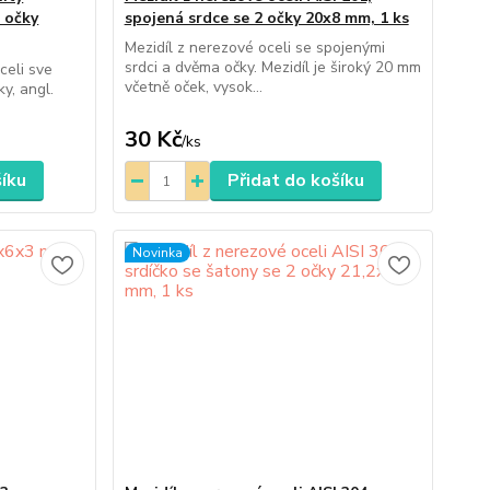
 očky
spojená srdce se 2 očky 20x8 mm, 1 ks
Mezidíl z nerezové oceli se spojenými
srdci a dvěma očky. Mezidíl je široký 20 mm
celi sve
včetně oček, vysok...
y, angl.
30 Kč
/
ks
šíku
Přidat do košíku
Novinka