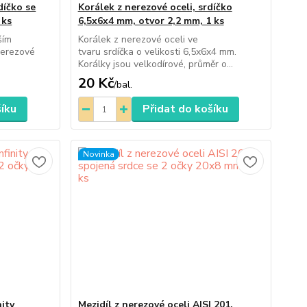
díčko se
Korálek z nerezové oceli, srdíčko
 ks
6,5x6x4 mm, otvor 2,2 mm, 1 ks
ším
Korálek z nerezové oceli ve
nerezové
tvaru srdíčka o velikosti 6,5x6x4 mm.
Korálky jsou velkodírové, průměr o...
20 Kč
/
bal.
šíku
Přidat do košíku
Novinka
nity
Mezidíl z nerezové oceli AISI 201,