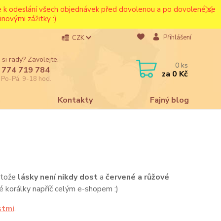
ce k odeslání všech objednávek před dovolenou a po dovolené se
novými zážitky :)
Přihlášení
CZK
 si rady? Zavolejte.
0
ks
 774 719 784
za
0 Kč
e Po-Pá, 9-18 hod.
a
Kontakty
Fajný blog
rotože
lásky není nikdy dost
a
červené a růžové
é korálky napříč celým e-shopem :)
stmi
.