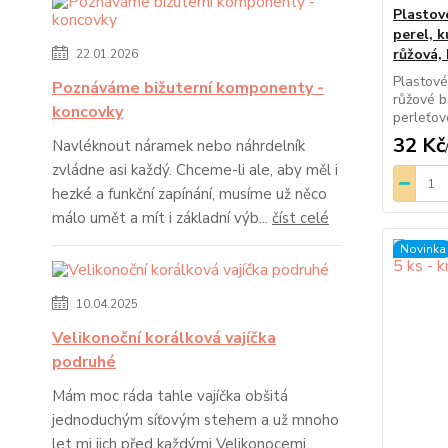
Plastov
perel, k
růžová,
22.01.2026
Plastové
Poznáváme bižuterní komponenty -
růžové b
koncovky
perleťov
32 Kč
Navléknout náramek nebo náhrdelník
zvládne asi každý. Chceme-li ale, aby měl i
hezké a funkční zapínání, musíme už něco
málo umět a mít i základní výb...
číst celé
Novinka
10.04.2025
Velikonoční korálková vajíčka
podruhé
Mám moc ráda tahle vajíčka obšitá
jednoduchým síťovým stehem a už mnoho
let mi jich před každými Velikonocemi