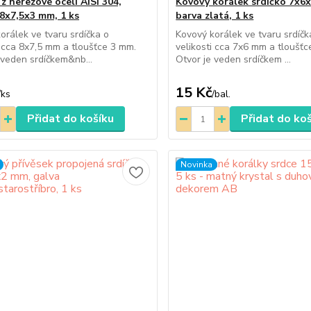
z nerezové oceli AISI 304,
Kovový korálek srdíčko 7x6
 8x7,5x3 mm, 1 ks
barva zlatá, 1 ks
orálek ve tvaru srdíčka o
Kovový korálek ve tvaru srdíčk
i cca 8x7,5 mm a tloušťce 3 mm.
velikosti cca 7x6 mm a tloušťc
 veden srdíčkem&nb...
Otvor je veden srdíčkem ...
15 Kč
/
ks
/
bal.
Přidat do košíku
Přidat do ko
Novinka