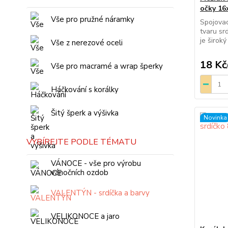
očky 16
Vše pro pružné náramky
Spojovac
tvaru sr
je široký
Vše z nerezové oceli
18 Kč
Vše pro macramé a wrap šperky
Háčkování s korálky
Šitý šperk a výšivka
Novinka
VYBÍREJTE PODLE TÉMATU
VÁNOCE - vše pro výrobu
vánočních ozdob
VALENTÝN - srdíčka a barvy
VELIKONOCE a jaro