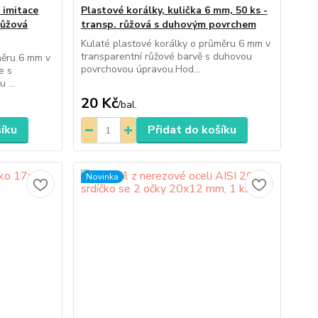
 imitace
Plastové korálky, kulička 6 mm, 50 ks -
růžová
transp. růžová s duhovým povrchem
Kulaté plastové korálky o průměru 6 mm v
transparentní růžové barvě s duhovou
měru 6 mm v
povrchovou úpravou.Hod...
e s
 ...
20 Kč
/
bal.
šíku
Přidat do košíku
Novinka