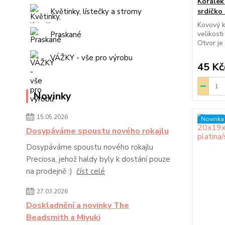
Korálek 
Květinky, lístečky a stromy
srdíčko
Kovový k
velikost
Praskané
Otvor je
VÁŽKY - vše pro výrobu
45 Kč
Novinky
15.05.2026
Novinka
Dosypáváme spoustu nového rokajlu
Dosypáváme spoustu nového rokajlu
Preciosa, jehož haldy byly k dostání pouze
na prodejně :)
číst celé
27.03.2026
Doskladnění a novinky The
Beadsmith a Miyuki