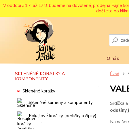
V období 31.7. až 17.8. budeme na dovolené, prodejna Fajne ko
dočtete po klikn
O nás
SKLENĚNÉ KORÁLKY A
Úvod
V
KOMPONENTY
VALE
Skleněné korálky
Skleněné kameny a komponenty
Srdíčka a
odstíny 
Rokajlové korálky (perličky a čípky)
Na naše