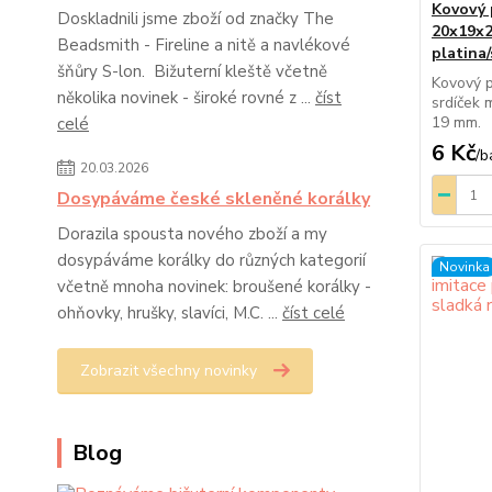
Kovový 
Doskladnili jsme zboží od značky The
20x19x2
Beadsmith - Fireline a nitě a navlékové
platina/
šňůry S-lon. Bižuterní kleště včetně
Kovový p
několika novinek - široké rovné z ...
číst
srdíček 
19 mm.
celé
6 Kč
/
b
20.03.2026
Dosypáváme české skleněné korálky
Dorazila spousta nového zboží a my
dosypáváme korálky do různých kategorií
Novinka
včetně mnoha novinek: broušené korálky -
ohňovky, hrušky, slavíci, M.C. ...
číst celé
Zobrazit všechny novinky
Blog