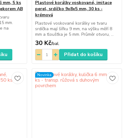
6 mm, 5 ks
Plastové korálky voskované, imitace
dekorem AB
perel, srdíčko 9x8x5 mm, 30 ks -
krémová
tvaru
 15 mm.
Plastové voskované korálky ve tvaru
te na
srdíčka mají šířku 9 mm, na výšku měří 8
mm a tloušťka je 5 mm. Průměr otvoru, ...
30 Kč
/
bal.
šíku
Přidat do košíku
Novinka