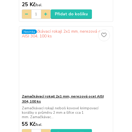
25 Kč
/
bal.
Přidat do košíku
Novinka
Zamačkávací rokajl 2x1 mm, nerezová ocel AISI
304, 100 ks
Zamačkávací rokajl neboli kovové krimpovací
korálky o průměru 2 mm a šířce cca 1
mm. Zamačkávac...
55 Kč
/
bal.