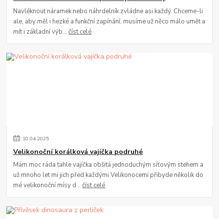
Navléknout náramek nebo náhrdelník zvládne asi každý. Chceme-li
ale, aby měl i hezké a funkční zapínání, musíme už něco málo umět a
mít i základní výb...
číst celé
10
.
04
.
2025
Velikonoční korálková vajíčka podruhé
Mám moc ráda tahle vajíčka obšitá jednoduchým síťovým stehem a
už mnoho let mi jich před každými Velikonocemi přibyde několik do
mé velikonoční mísy d...
číst celé