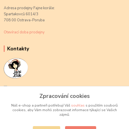
Adresa prodejny Fajne korále:
Spartakovců 6014/3
708 00 Ostrava-Poruba
Otevírací doba prodejny
Kontakty
Kateřina Kožušníková
+420 774 719 784
Zpracování cookies
volejte Po-Pá, 9-18 hod.
Náš e-shop a partneři potřebují Váš
souhlas
s použitím souborů
cookies, aby Vám mohli zobrazovat informace týkající se Vašich
info@fajnekorale.cz
zájmů.