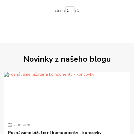
strana
z 1
Novinky z našeho blogu
22
.
01
.
2026
Poznáváme bižuterní komponenty - koncovky