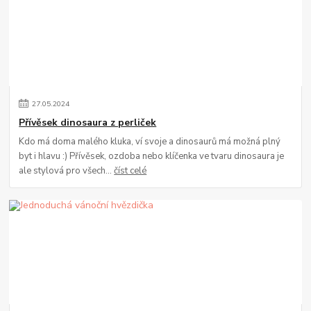
27
.
05
.
2024
Přívěsek dinosaura z perliček
Kdo má doma malého kluka, ví svoje a dinosaurů má možná plný
byt i hlavu :) Přívěsek, ozdoba nebo klíčenka ve tvaru dinosaura je
ale stylová pro všech...
číst celé