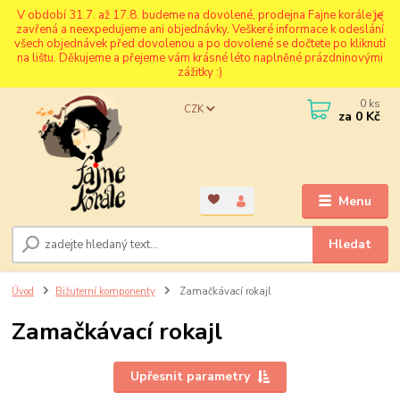
V období 31.7. až 17.8. budeme na dovolené, prodejna Fajne korále je
zavřená a neexpedujeme ani objednávky. Veškeré informace k odeslání
všech objednávek před dovolenou a po dovolené se dočtete po kliknutí
na lištu. Děkujeme a přejeme vám krásné léto naplněné prázdninovými
zážitky :)
0
ks
CZK
za
0 Kč
Menu
Hledat
Úvod
Bižuterní komponenty
Zamačkávací rokajl
Zamačkávací rokajl
Upřesnit parametry