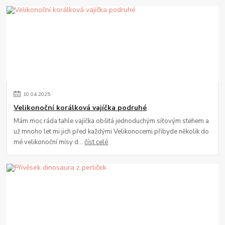
10
.
04
.
2025
Velikonoční korálková vajíčka podruhé
Mám moc ráda tahle vajíčka obšitá jednoduchým síťovým stehem a
už mnoho let mi jich před každými Velikonocemi přibyde několik do
mé velikonoční mísy d...
číst celé