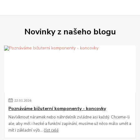
Novinky z našeho blogu
22
.
01
.
2026
Poznáváme bižuterní komponenty - koncovky
Navléknout náramek nebo náhrdelník zvládne asi každý. Chceme-li
ale, aby měl i hezké a funkční zapínání, musíme už něco málo umět a
mít i základní výb...
číst celé