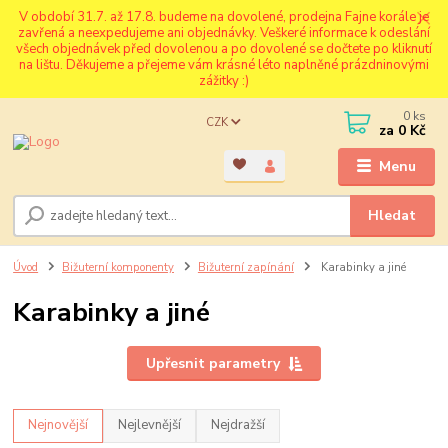
V období 31.7. až 17.8. budeme na dovolené, prodejna Fajne korále je
zavřená a neexpedujeme ani objednávky. Veškeré informace k odeslání
všech objednávek před dovolenou a po dovolené se dočtete po kliknutí
na lištu. Děkujeme a přejeme vám krásné léto naplněné prázdninovými
zážitky :)
0
ks
CZK
za
0 Kč
Menu
Hledat
Úvod
Bižuterní komponenty
Bižuterní zapínání
Karabinky a jiné
Karabinky a jiné
Upřesnit parametry
Nejnovější
Nejlevnější
Nejdražší