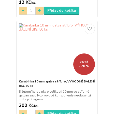
12 Kč
/
bal.
Přidat do košíku
250 Kč
- 20 %
Karabinka 10 mm, galva stříbro, VÝHODNÉ BALENÍ
BIG, 50 ks
Bižuterní karabinky o velikosti 10 mm ve stříbrné
galvanizaci. Tyto kovové komponenty neobsahují
nikl a jiné agresi...
200 Kč
/
bal.
Přidat do košíku