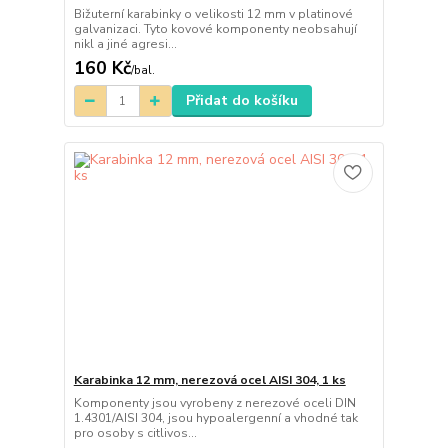
Bižuterní karabinky o velikosti 12 mm v platinové
galvanizaci. Tyto kovové komponenty neobsahují
nikl a jiné agresi...
160 Kč
/
bal.
Přidat do košíku
Karabinka 12 mm, nerezová ocel AISI 304, 1 ks
Komponenty jsou vyrobeny z nerezové oceli DIN
1.4301/AISI 304, jsou hypoalergenní a vhodné tak
pro osoby s citlivos...