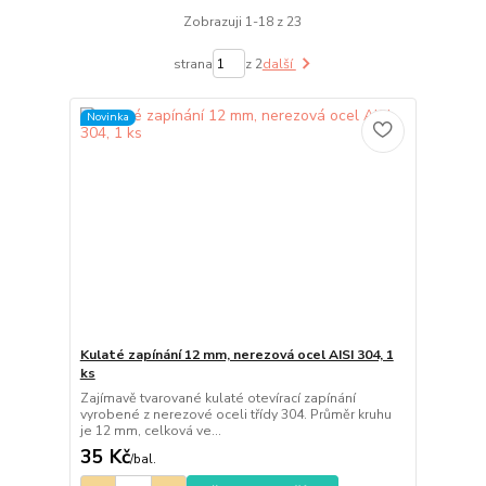
Zobrazuji 1-18 z 23
strana
z 2
další
Novinka
Kulaté zapínání 12 mm, nerezová ocel AISI 304, 1
ks
Zajímavě tvarované kulaté otevírací zapínání
vyrobené z nerezové oceli třídy 304. Průměr kruhu
je 12 mm, celková ve...
35 Kč
/
bal.