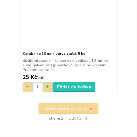
Karabinka 10 mm, barva zlatá, 5 ks
Bižuterní zapínání karabinka o velikosti 10 mm ve
zlaté galvanizaci (povrchové úpravě pokovením).
Pro kompletaci za...
25 Kč
/
bal.
Přidat do košíku
Načíst další produkty (5)
strana
z 2
další