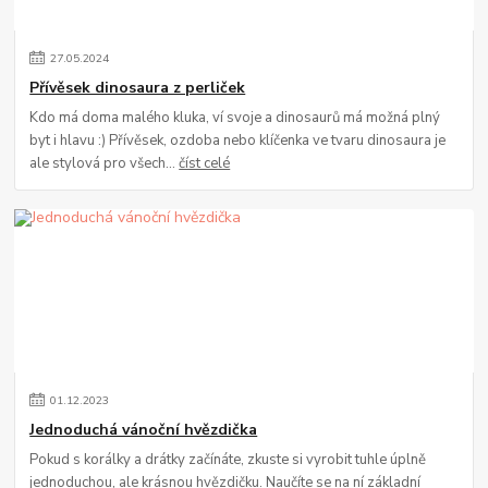
27
.
05
.
2024
Přívěsek dinosaura z perliček
Kdo má doma malého kluka, ví svoje a dinosaurů má možná plný
byt i hlavu :) Přívěsek, ozdoba nebo klíčenka ve tvaru dinosaura je
ale stylová pro všech...
číst celé
01
.
12
.
2023
Jednoduchá vánoční hvězdička
Pokud s korálky a drátky začínáte, zkuste si vyrobit tuhle úplně
jednoduchou, ale krásnou hvězdičku. Naučíte se na ní základní