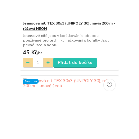
Jeansová nit TEX 30x3 (UNIPOLY 30), návin 200 m -
růžová NEON
Jeansové nitě jsou v korálkování s oblibou
používané pro techniku háčkování s korálky. Jsou
pevné, zcela nepru...
45 Kč
/
bal.
Přidat do košíku
Novinka