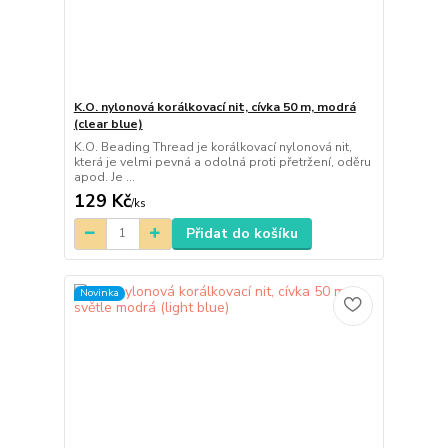
K.O. nylonová korálkovací nit, cívka 50 m, modrá
(clear blue)
K.O. Beading Thread je korálkovací nylonová nit,
která je velmi pevná a odolná proti přetržení, oděru
apod. Je ...
129 Kč
/
ks
Přidat do košíku
Novinka