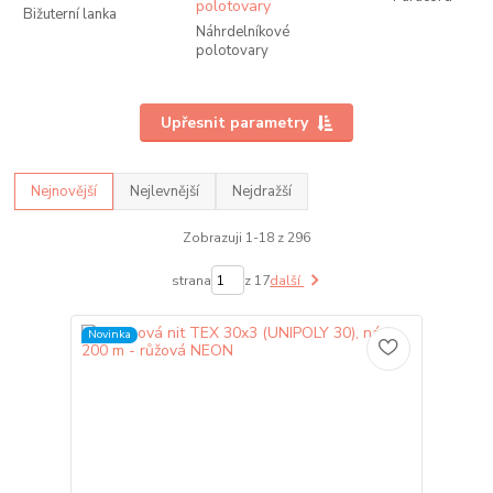
Bižuterní lanka
Náhrdelníkové
polotovary
Upřesnit parametry
Nejnovější
Nejlevnější
Nejdražší
Zobrazuji 1-18 z 296
strana
z 17
další
Novinka