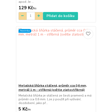
apod. Je ...
129 Kč
/
ks
Přidat do košíku
Novinka
Metalická šňůrka stáčená, průměr cca 0,6 mm,
metráž 1 m - stříbrná (světle zlatostříbrná)
Metalická šňůrka je stáčená ze šesti pramenů a má
průměr cca 0,6 mm. Lze ji použít při vyšívání,
dozdobení, jako př...
5 Kč
/
m