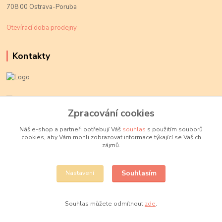
708 00 Ostrava-Poruba
Otevírací doba prodejny
Kontakty
Kateřina Kožušníková
+420 774 719 784
Zpracování cookies
volejte Po-Pá, 9-18 hod.
Náš e-shop a partneři potřebují Váš
souhlas
s použitím souborů
cookies, aby Vám mohli zobrazovat informace týkající se Vašich
info@fajnekorale.cz
zájmů.
Souhlasím
Nastavení
Souhlas můžete odmítnout
zde
.
Vytvořeno na
Eshop-rychle.cz