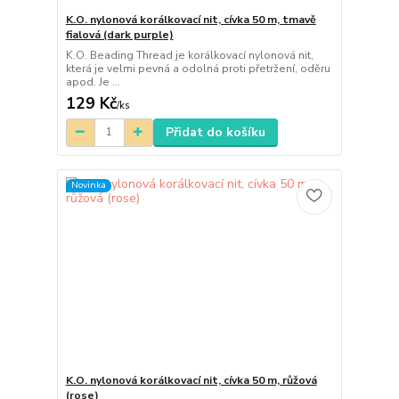
K.O. nylonová korálkovací nit, cívka 50 m, tmavě
fialová (dark purple)
K.O. Beading Thread je korálkovací nylonová nit,
která je velmi pevná a odolná proti přetržení, oděru
apod. Je ...
129 Kč
/
ks
Přidat do košíku
Novinka
K.O. nylonová korálkovací nit, cívka 50 m, růžová
(rose)