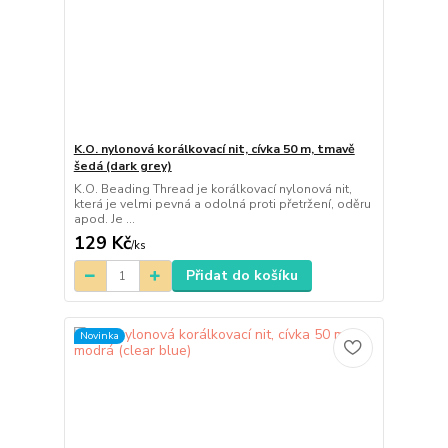
K.O. nylonová korálkovací nit, cívka 50 m, tmavě
šedá (dark grey)
K.O. Beading Thread je korálkovací nylonová nit,
která je velmi pevná a odolná proti přetržení, oděru
apod. Je ...
129 Kč
/
ks
Přidat do košíku
Novinka