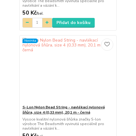
výrobce The Beadsmith vyvinutá speciálně pro
navlékání a vázání k...
50 Kč
/
bal.
Přidat do košíku
Novinka
S-Lon Nylon Bead String - navlékací nylonová
šňůra, size 4 (0,33 mm), 20,1 m - černá
Vysoce kvalitní nylonová šňůrka značky S-lon
výrobce The Beadsmith vyvinutá speciálně pro
navlékání a vázání k...
50 Kč