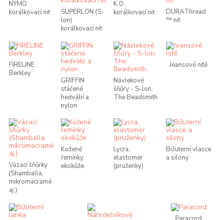
NYMO
K.O.
SUPERLON (S-
DURAThread
korálkovací nit
korálkovací nit
lon)
™ nit
korálkovací nit
FIRELINE
Jeansové nitě
Berkley
GRIFFIN
Návlekové
stáčené
šňůry - S-lon,
hedvábí a
The Beadsmith
nylon
Kožené
Lycra,
Bižuterní vlasce
řemínky,
elastomer
a silony
Vázací šňůrky
ekokůže
(pruženky)
(Shamballa,
mikromacramé
aj.)
Paracord