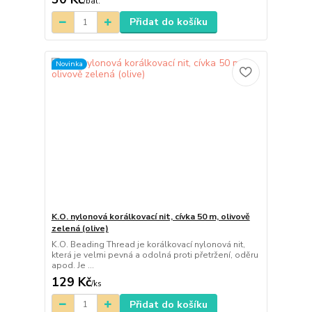
/
bal.
Přidat do košíku
Novinka
K.O. nylonová korálkovací nit, cívka 50 m, olivově
zelená (olive)
K.O. Beading Thread je korálkovací nylonová nit,
která je velmi pevná a odolná proti přetržení, oděru
apod. Je ...
129 Kč
/
ks
Přidat do košíku