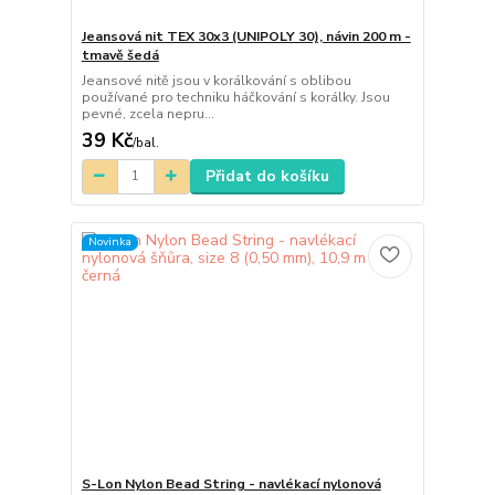
Jeansová nit TEX 30x3 (UNIPOLY 30), návin 200 m -
tmavě šedá
Jeansové nitě jsou v korálkování s oblibou
používané pro techniku háčkování s korálky. Jsou
pevné, zcela nepru...
39 Kč
/
bal.
Přidat do košíku
Novinka
S-Lon Nylon Bead String - navlékací nylonová