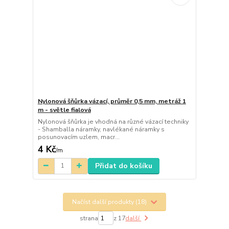
Nylonová šňůrka vázací, průměr 0,5 mm, metráž 1
m - světle fialová
Nylonová šňůrka je vhodná na různé vázací techniky
- Shamballa náramky, navlékané náramky s
posunovacím uzlem, macr...
4 Kč
/
m
Přidat do košíku
Načíst další produkty (18)
strana
z 17
další