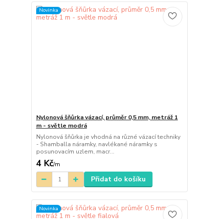
Novinka
Nylonová šňůrka vázací, průměr 0,5 mm, metráž 1
m - světle modrá
Nylonová šňůrka je vhodná na různé vázací techniky
- Shamballa náramky, navlékané náramky s
posunovacím uzlem, macr...
4 Kč
/
m
Přidat do košíku
Novinka