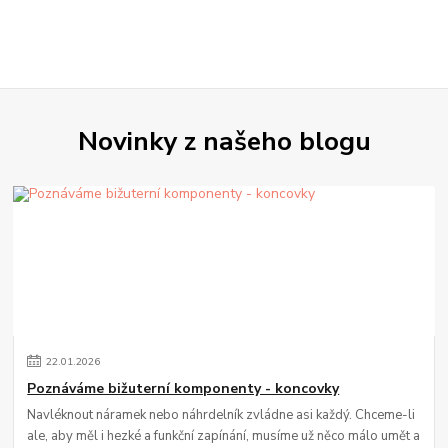
Novinky z našeho blogu
22
.
01
.
2026
Poznáváme bižuterní komponenty - koncovky
Navléknout náramek nebo náhrdelník zvládne asi každý. Chceme-li
ale, aby měl i hezké a funkční zapínání, musíme už něco málo umět a