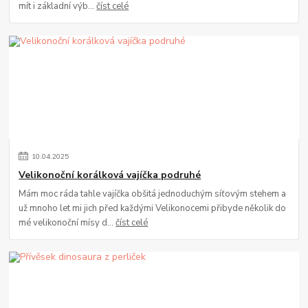
mít i základní výb...
číst celé
10
.
04
.
2025
Velikonoční korálková vajíčka podruhé
Mám moc ráda tahle vajíčka obšitá jednoduchým síťovým stehem a
už mnoho let mi jich před každými Velikonocemi přibyde několik do
mé velikonoční mísy d...
číst celé