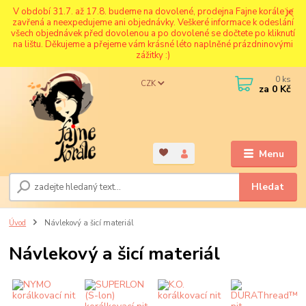
V období 31.7. až 17.8. budeme na dovolené, prodejna Fajne korále je
zavřená a neexpedujeme ani objednávky. Veškeré informace k odeslání
všech objednávek před dovolenou a po dovolené se dočtete po kliknutí
na lištu. Děkujeme a přejeme vám krásné léto naplněné prázdninovými
zážitky :)
0
ks
CZK
za
0 Kč
Menu
Hledat
Úvod
Návlekový a šicí materiál
Návlekový a šicí materiál