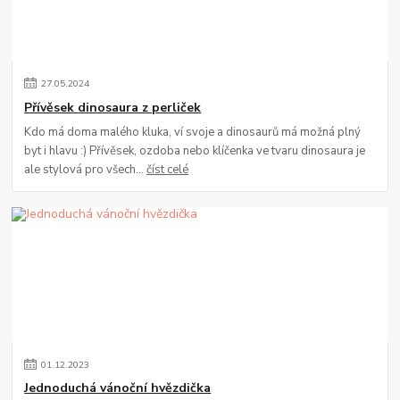
27
.
05
.
2024
Přívěsek dinosaura z perliček
Kdo má doma malého kluka, ví svoje a dinosaurů má možná plný
byt i hlavu :) Přívěsek, ozdoba nebo klíčenka ve tvaru dinosaura je
ale stylová pro všech...
číst celé
01
.
12
.
2023
Jednoduchá vánoční hvězdička