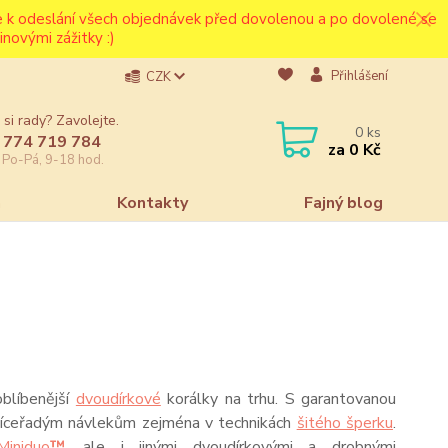
ce k odeslání všech objednávek před dovolenou a po dovolené se
novými zážitky :)
Přihlášení
CZK
 si rady? Zavolejte.
0
ks
 774 719 784
za
0 Kč
e Po-Pá, 9-18 hod.
a
Kontakty
Fajný blog
oblíbenější
dvoudírkové
korálky na trhu. S garantovanou
 víceřadým návlekům zejména v technikách
šitého šperku
.
niduo
™
, ale i jinými dvoudírkovými a drobnými