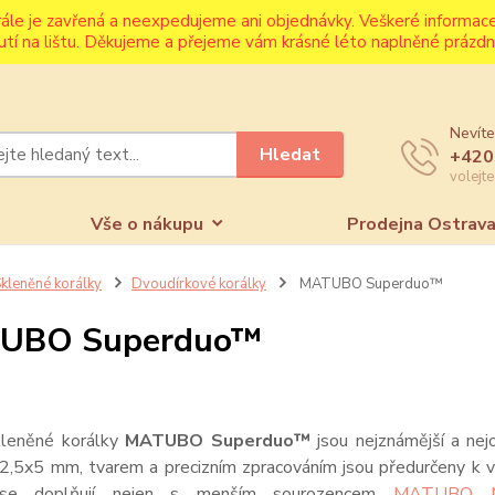
rále je zavřená a neexpedujeme ani objednávky. Veškeré informa
utí na lištu. Děkujeme a přejeme vám krásné léto naplněné prázdni
Nevíte
Hledat
+420
volejt
Vše o nákupu
Prodejna Ostrav
kleněné korálky
Dvoudírkové korálky
MATUBO Superduo™
UBO Superduo™
leněné korálky
MATUBO Superduo™
jsou nejznámější a nej
í 2,5x5 mm, tvarem a precizním zpracováním jsou předurčeny k
se doplňují nejen s menším sourozencem
MATUBO Mi