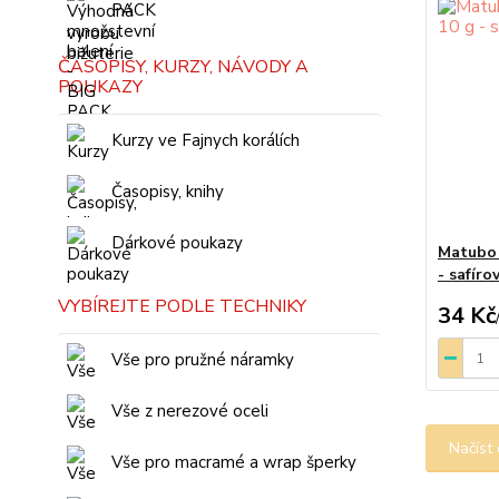
PACK
ČASOPISY, KURZY, NÁVODY A
POUKAZY
Kurzy ve Fajnych korálích
Časopisy, knihy
Dárkové poukazy
Matubo 
- safír
VYBÍREJTE PODLE TECHNIKY
34 Kč
Vše pro pružné náramky
Vše z nerezové oceli
Načíst 
Vše pro macramé a wrap šperky