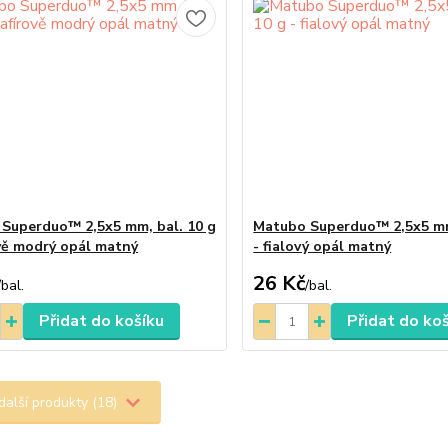
Superduo™ 2,5x5 mm, bal. 10 g
Matubo Superduo™ 2,5x5 mm
ově modrý opál matný
- fialový opál matný
26 Kč
/
bal.
/
bal.
Přidat do košíku
Přidat do ko
další produkty (18)