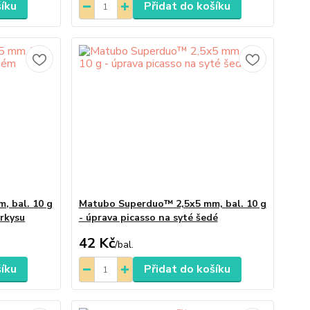
šíku
Přidat do košíku
, bal. 10 g
Matubo Superduo™ 2,5x5 mm, bal. 10 g
yrkysu
- úprava picasso na syté šedé
42 Kč
/
bal.
šíku
Přidat do košíku