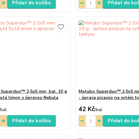
Přidat do košíku
Přidat do ko
Superduo™ 2,5x5 mm, bal. 10 g
Matubo Superduo™ 2,5x5 mm
žlutá limon s úpravou Nebula
- úprava picasso na sytém t
42 Kč
/
bal.
/
bal.
Přidat do košíku
Přidat do ko