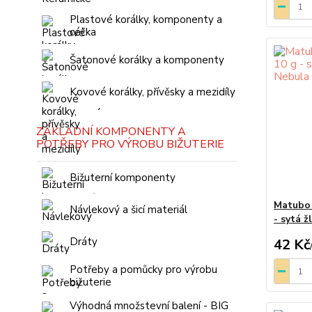
Plastové korálky, komponenty a
céčka
Šatonové korálky a komponenty
Kovové korálky, přívěsky a mezidíly
ZÁKLADNÍ KOMPONENTY A
POTŘEBY PRO VÝROBU BIŽUTERIE
Bižuterní komponenty
Matubo 
Návlekový a šicí materiál
- sytá 
Dráty
42 Kč
Potřeby a pomůcky pro výrobu
bižuterie
Výhodná množstevní balení - BIG