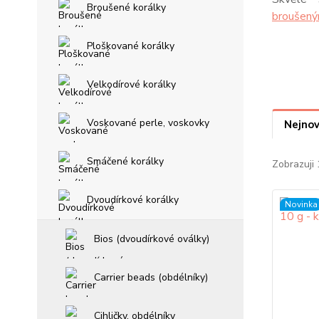
Broušené korálky
broušený
Ploškované korálky
Velkodírové korálky
Voskované perle, voskovky
Nejnov
Smáčené korálky
Zobrazuji 
Dvoudírkové korálky
Novinka
Bios (dvoudírkové oválky)
Carrier beads (obdélníky)
Cihličky, obdélníky