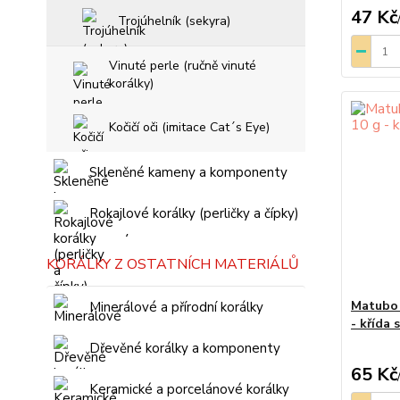
47 Kč
Trojúhelník (sekyra)
Vinuté perle (ručně vinuté
korálky)
Kočičí oči (imitace Cat´s Eye)
Skleněné kameny a komponenty
Rokajlové korálky (perličky a čípky)
KORÁLKY Z OSTATNÍCH MATERIÁLŮ
Matubo 
Minerálové a přírodní korálky
- křída
Dřevěné korálky a komponenty
65 Kč
Keramické a porcelánové korálky