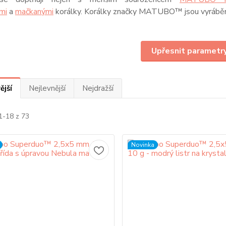
mi
a
mačkanými
korálky. Korálky značky MATUBO™ jsou vyráběny 
Upřesnit parametr
ější
Nejlevnější
Nejdražší
1-18 z 73
Novinka