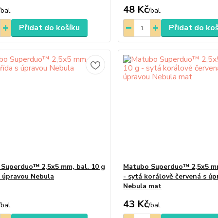
48 Kč
/
bal.
/
bal.
Přidat do košíku
Přidat do ko
Superduo™ 2,5x5 mm, bal. 10 g
Matubo Superduo™ 2,5x5 mm
 s úpravou Nebula
- sytá korálově červená s ú
Nebula mat
43 Kč
/
bal.
/
bal.