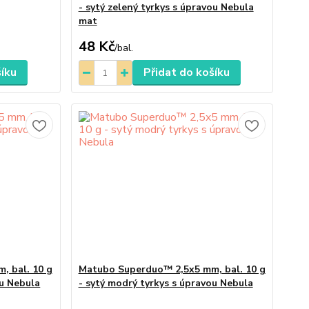
- sytý zelený tyrkys s úpravou Nebula
mat
48 Kč
/
bal.
šíku
Přidat do košíku
, bal. 10 g
Matubo Superduo™ 2,5x5 mm, bal. 10 g
ou Nebula
- sytý modrý tyrkys s úpravou Nebula