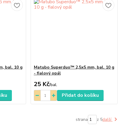
, bal. 10 g
Matubo Superduo™ 2,5x5 mm, bal. 10 g
- fialový opál
25 Kč
/
bal.
šíku
Přidat do košíku
strana
z 5
další