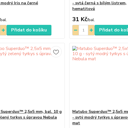
 modrý Iris na černé
- sytá černá s bílým listrem,
hematitová
31 Kč
/
bal.
/
bal.
Přidat do košíku
Přidat do ko
Superduo™ 2,5x5 mm, bal. 10 g
Matubo Superduo™ 2,5x5 mm
elený tyrkys s úpravou Nebula
- sytý modrý tyrkys s úprav
mat