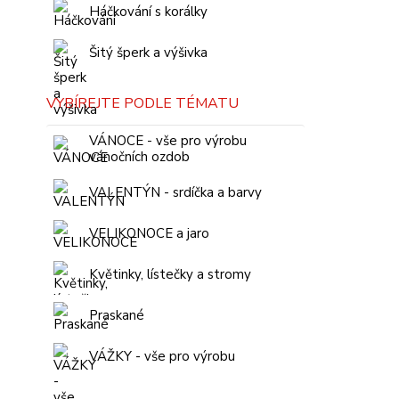
Háčkování s korálky
Šitý šperk a výšivka
VYBÍREJTE PODLE TÉMATU
VÁNOCE - vše pro výrobu
vánočních ozdob
VALENTÝN - srdíčka a barvy
VELIKONOCE a jaro
Květinky, lístečky a stromy
Praskané
VÁŽKY - vše pro výrobu