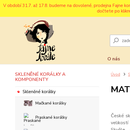
V období 31.7. až 17.8. budeme na dovolené, prodejna Fajne ko
dočtete po klikn
O nás
SKLENĚNÉ KORÁLKY A
Úvod
S
KOMPONENTY
MAT
Skleněné korálky
Mačkané korálky
České sk
Praskané korálky
velikost
Skvěle 