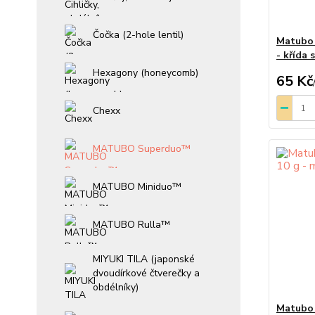
Čočka (2-hole lentil)
Matubo 
- křída
Hexagony (honeycomb)
65 Kč
Chexx
MATUBO Superduo™
MATUBO Miniduo™
MATUBO Rulla™
MIYUKI TILA (japonské
dvoudírkové čtverečky a
obdélníky)
Matubo 