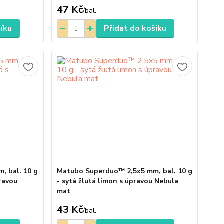
47 Kč
/
bal.
šíku
Přidat do košíku
, bal. 10 g
Matubo Superduo™ 2,5x5 mm, bal. 10 g
pravou
- sytá žlutá limon s úpravou Nebula
mat
43 Kč
/
bal.