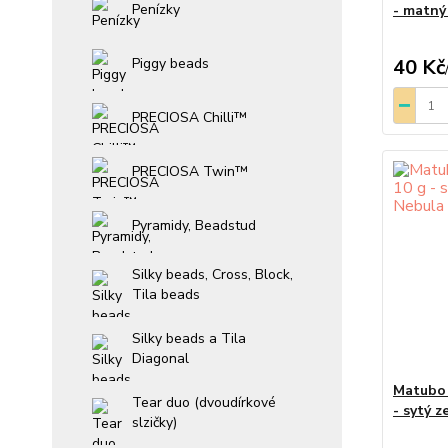
Penízky
- matný
Piggy beads
40 Kč
PRECIOSA Chilli™
PRECIOSA Twin™
Pyramidy, Beadstud
Silky beads, Cross, Block,
Tila beads
Silky beads a Tila
Diagonal
Matubo 
Tear duo (dvoudírkové
- sytý z
slzičky)