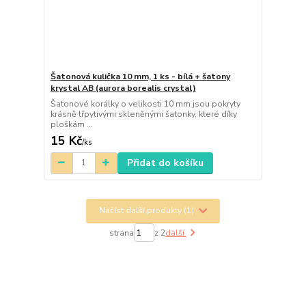
Šatonová kulička 10 mm, 1 ks - bílá + šatony
krystal AB (aurora borealis crystal)
Šatonové korálky o velikosti 10 mm jsou pokryty
krásně třpytivými skleněnými šatonky, které díky
ploškám ...
15 Kč
/
ks
Přidat do košíku
Načíst další produkty (1)
strana
z 2
další