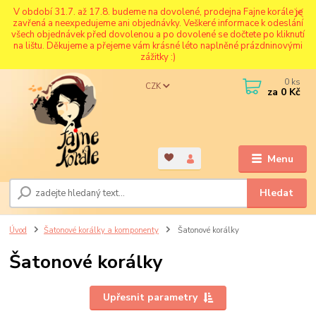
V období 31.7. až 17.8. budeme na dovolené, prodejna Fajne korále je
zavřená a neexpedujeme ani objednávky. Veškeré informace k odeslání
všech objednávek před dovolenou a po dovolené se dočtete po kliknutí
na lištu. Děkujeme a přejeme vám krásné léto naplněné prázdninovými
zážitky :)
0
ks
CZK
za
0 Kč
Menu
Hledat
Úvod
Šatonové korálky a komponenty
Šatonové korálky
Šatonové korálky
Upřesnit parametry