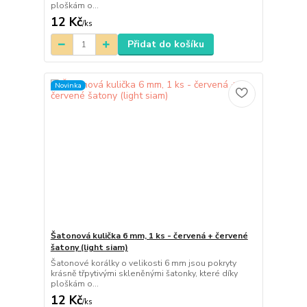
ploškám o...
12 Kč
/
ks
Přidat do košíku
Novinka
Šatonová kulička 6 mm, 1 ks - červená + červené
šatony (light siam)
Šatonové korálky o velikosti 6 mm jsou pokryty
krásně třpytivými skleněnými šatonky, které díky
ploškám o...
12 Kč
/
ks