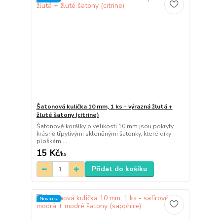
Šatonová kulička 10 mm, 1 ks - výrazná žlutá +
žluté šatony (citrine)
Šatonové korálky o velikosti 10 mm jsou pokryty
krásně třpytivými skleněnými šatonky, které díky
ploškám ...
15 Kč
/
ks
Přidat do košíku
Novinka