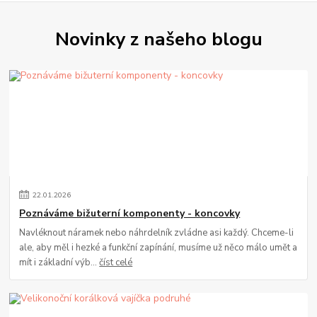
Novinky z našeho blogu
22
.
01
.
2026
Poznáváme bižuterní komponenty - koncovky
Navléknout náramek nebo náhrdelník zvládne asi každý. Chceme-li
ale, aby měl i hezké a funkční zapínání, musíme už něco málo umět a
mít i základní výb...
číst celé