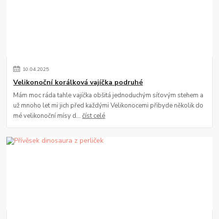
10
.
04
.
2025
Velikonoční korálková vajíčka podruhé
Mám moc ráda tahle vajíčka obšitá jednoduchým síťovým stehem a
už mnoho let mi jich před každými Velikonocemi přibyde několik do
mé velikonoční mísy d...
číst celé