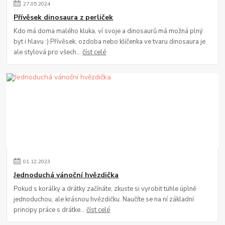
27
.
05
.
2024
Přívěsek dinosaura z perliček
Kdo má doma malého kluka, ví svoje a dinosaurů má možná plný
byt i hlavu :) Přívěsek, ozdoba nebo klíčenka ve tvaru dinosaura je
ale stylová pro všech...
číst celé
01
.
12
.
2023
Jednoduchá vánoční hvězdička
Pokud s korálky a drátky začínáte, zkuste si vyrobit tuhle úplně
jednoduchou, ale krásnou hvězdičku. Naučíte se na ní základní
principy práce s drátke...
číst celé