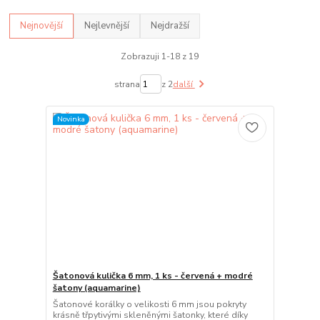
Nejnovější
Nejlevnější
Nejdražší
Zobrazuji 1-18 z 19
strana
z 2
další
Novinka
Šatonová kulička 6 mm, 1 ks - červená + modré
šatony (aquamarine)
Šatonové korálky o velikosti 6 mm jsou pokryty
krásně třpytivými skleněnými šatonky, které díky