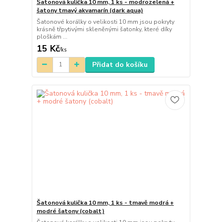
Šatonová kulička 10 mm, 1 ks - modrozelená +
šatony tmavý akvamarín (dark aqua)
Šatonové korálky o velikosti 10 mm jsou pokryty
krásně třpytivými skleněnými šatonky, které díky
ploškám ...
15 Kč
/
ks
Přidat do košíku
Šatonová kulička 10 mm, 1 ks - tmavě modrá +
modré šatony (cobalt)