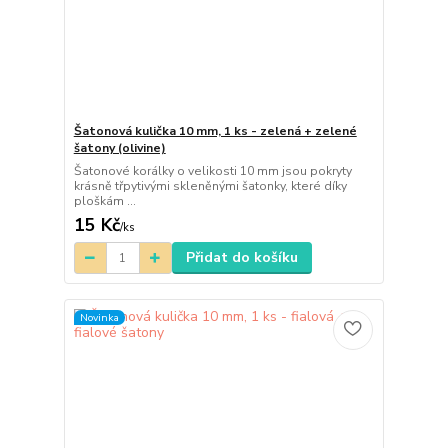
Šatonová kulička 10 mm, 1 ks - zelená + zelené
šatony (olivine)
Šatonové korálky o velikosti 10 mm jsou pokryty
krásně třpytivými skleněnými šatonky, které díky
ploškám ...
15 Kč
/
ks
Přidat do košíku
Novinka