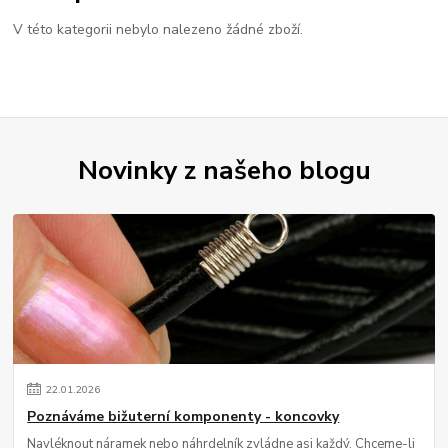
V této kategorii nebylo nalezeno žádné zboží.
Novinky z našeho blogu
22
.
01
.
2026
Poznáváme bižuterní komponenty - koncovky
Navléknout náramek nebo náhrdelník zvládne asi každý. Chceme-li