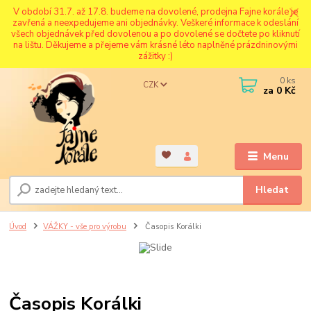
V období 31.7. až 17.8. budeme na dovolené, prodejna Fajne korále je
zavřená a neexpedujeme ani objednávky. Veškeré informace k odeslání
všech objednávek před dovolenou a po dovolené se dočtete po kliknutí
na lištu. Děkujeme a přejeme vám krásné léto naplněné prázdninovými
zážitky :)
0
ks
CZK
za
0 Kč
Menu
Hledat
Úvod
VÁŽKY - vše pro výrobu
Časopis Korálki
Časopis Korálki