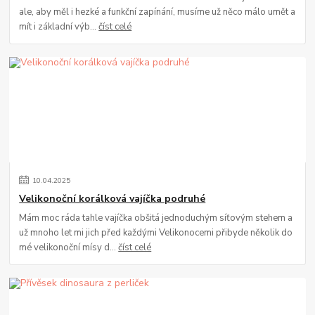
ale, aby měl i hezké a funkční zapínání, musíme už něco málo umět a
mít i základní výb...
číst celé
10
.
04
.
2025
Velikonoční korálková vajíčka podruhé
Mám moc ráda tahle vajíčka obšitá jednoduchým síťovým stehem a
už mnoho let mi jich před každými Velikonocemi přibyde několik do
mé velikonoční mísy d...
číst celé