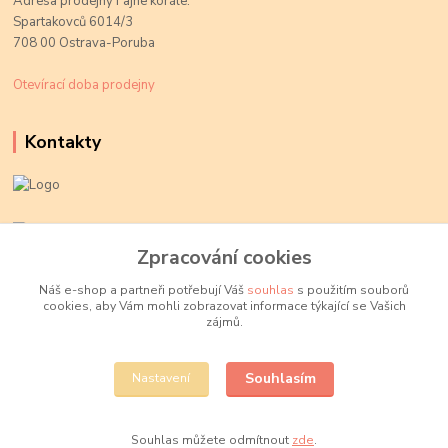
Adresa prodejny Fajne korále:
Spartakovců 6014/3
708 00 Ostrava-Poruba
Otevírací doba prodejny
Kontakty
Kateřina Kožušníková
+420 774 719 784
Zpracování cookies
volejte Po-Pá, 9-18 hod.
Náš e-shop a partneři potřebují Váš
souhlas
s použitím souborů
cookies, aby Vám mohli zobrazovat informace týkající se Vašich
info@fajnekorale.cz
zájmů.
Souhlasím
Nastavení
Souhlas můžete odmítnout
zde
.