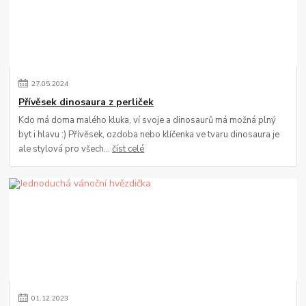
27
.
05
.
2024
Přívěsek dinosaura z perliček
Kdo má doma malého kluka, ví svoje a dinosaurů má možná plný
byt i hlavu :) Přívěsek, ozdoba nebo klíčenka ve tvaru dinosaura je
ale stylová pro všech...
číst celé
01
.
12
.
2023