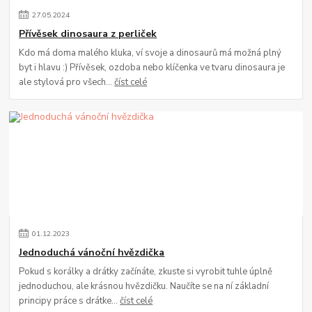
27
.
05
.
2024
Přívěsek dinosaura z perliček
Kdo má doma malého kluka, ví svoje a dinosaurů má možná plný
byt i hlavu :) Přívěsek, ozdoba nebo klíčenka ve tvaru dinosaura je
ale stylová pro všech...
číst celé
01
.
12
.
2023
Jednoduchá vánoční hvězdička
Pokud s korálky a drátky začínáte, zkuste si vyrobit tuhle úplně
jednoduchou, ale krásnou hvězdičku. Naučíte se na ní základní
principy práce s drátke...
číst celé