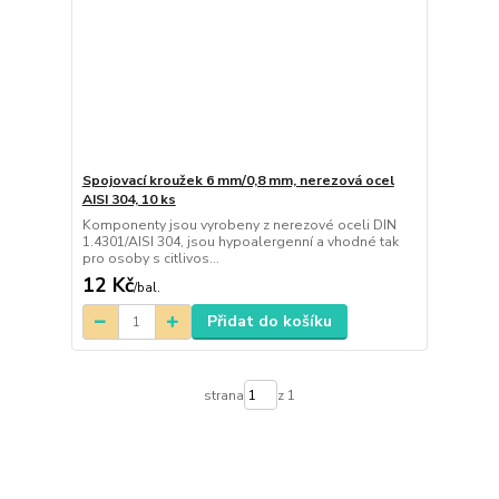
Spojovací kroužek 6 mm/0,8 mm, nerezová ocel
AISI 304, 10 ks
Komponenty jsou vyrobeny z nerezové oceli DIN
1.4301/AISI 304, jsou hypoalergenní a vhodné tak
pro osoby s citlivos...
12 Kč
/
bal.
Přidat do košíku
strana
z 1