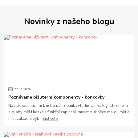
Novinky z našeho blogu
22
.
01
.
2026
Poznáváme bižuterní komponenty - koncovky
Navléknout náramek nebo náhrdelník zvládne asi každý. Chceme-li
ale, aby měl i hezké a funkční zapínání, musíme už něco málo umět a
mít i základní výb...
číst celé