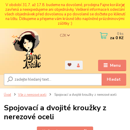
V období 31.7. až 17.8. budeme na dovolené, prodejna Fajne korále je
zavřená a neexpedujeme ani objednávky. Veškeré informace k odeslání
všech objednávek před dovolenou a po dovolené se dočtete po kliknutí
na lištu. Děkujeme a přejeme vám krásné léto naplněné prázdninovými
zážitky :)
0
ks
CZK
za
0 Kč
Menu
Hledat
Úvod
Vše z nerezové oceli
Spojovací a dvojité kroužky z nerezové oceli
Spojovací a dvojité kroužky z
nerezové oceli