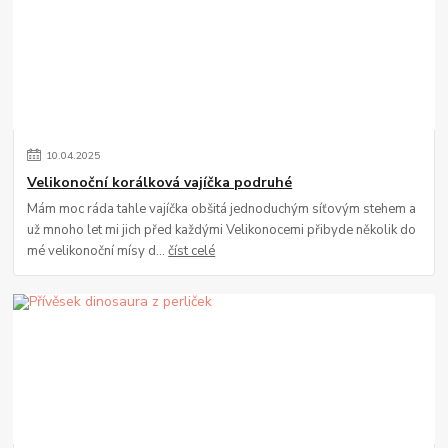
10
.
04
.
2025
Velikonoční korálková vajíčka podruhé
Mám moc ráda tahle vajíčka obšitá jednoduchým síťovým stehem a
už mnoho let mi jich před každými Velikonocemi přibyde několik do
mé velikonoční mísy d...
číst celé