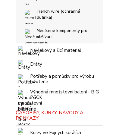
French wire (ochranná
dutinka)
Nedělené komponenty pro
obšívání
Návlekový a šicí materiál
Dráty
Potřeby a pomůcky pro výrobu
bižuterie
Výhodná množstevní balení - BIG
PACK
ČASOPISY, KURZY, NÁVODY A
POUKAZY
Kurzy ve Fajnych korálích