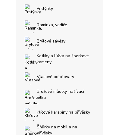
Prstýnky
Ramínka, vodiče
Brýlové závěsy
Kotlíky a lůžka na šperkové
kameny
Vlasové polotovary
Brožové můstky, našívací
sítka
Klíčové karabiny na přívěsky
Šňůrky na mobil a na
přívěsky