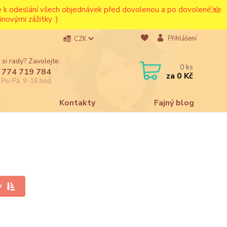
ce k odeslání všech objednávek před dovolenou a po dovolené se
novými zážitky :)
Přihlášení
CZK
 si rady? Zavolejte.
0
ks
 774 719 784
za
0 Kč
e Po-Pá, 9-18 hod.
a
Kontakty
Fajný blog
y