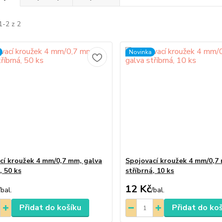
1-2 z 2
Novinka
cí kroužek 4 mm/0,7 mm, galva
Spojovací kroužek 4 mm/0,7
, 50 ks
stříbrná, 10 ks
12 Kč
/
bal.
/
bal.
Přidat do košíku
Přidat do ko