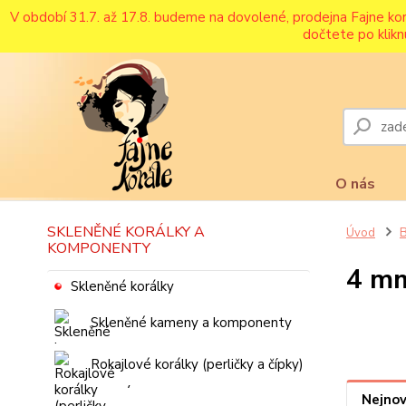
V období 31.7. až 17.8. budeme na dovolené, prodejna Fajne ko
dočtete po klikn
O nás
SKLENĚNÉ KORÁLKY A
Úvod
B
KOMPONENTY
4 m
Skleněné korálky
Skleněné kameny a komponenty
Rokajlové korálky (perličky a čípky)
Nejnov