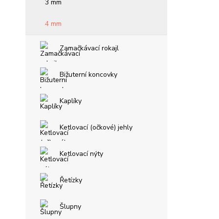
3 mm
4 mm
Zamačkávací rokajl
Bižuterní koncovky
Kaplíky
Ketlovací (očkové) jehly
Ketlovací nýty
Řetízky
Šlupny