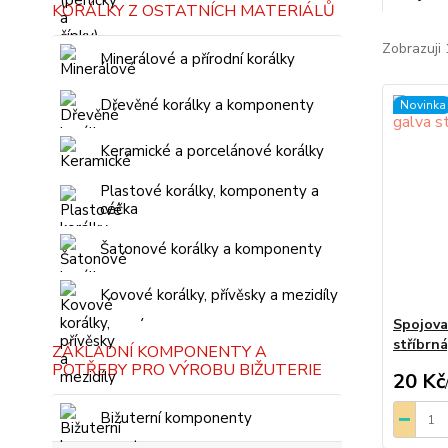
KORÁLKY Z OSTATNÍCH MATERIÁLŮ
Zobrazuji 
Minerálové a přírodní korálky
Dřevěné korálky a komponenty
Novinka
Keramické a porcelánové korálky
Plastové korálky, komponenty a
céčka
Šatonové korálky a komponenty
Kovové korálky, přívěsky a mezidíly
Spojova
stříbrná
ZÁKLADNÍ KOMPONENTY A
POTŘEBY PRO VÝROBU BIŽUTERIE
20 Kč
Bižuterní komponenty