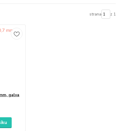
strana
z 1
 mm, galva
šíku