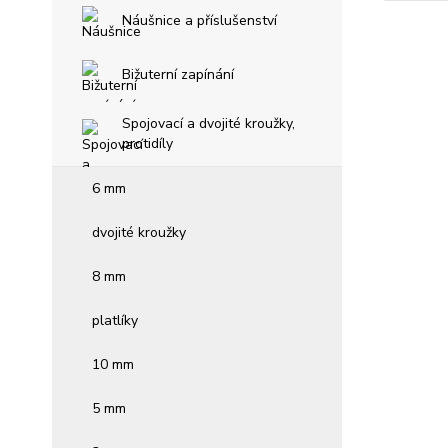
Náušnice a příslušenství
Bižuterní zapínání
Spojovací a dvojité kroužky,
protidíly
6 mm
dvojité kroužky
8 mm
platlíky
10 mm
5 mm