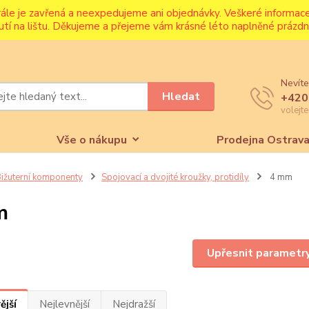
rále je zavřená a neexpedujeme ani objednávky. Veškeré informa
utí na lištu. Děkujeme a přejeme vám krásné léto naplněné prázdni
Nevíte
Hledat
+420
volejt
Vše o nákupu
Prodejna Ostrav
ižuterní komponenty
Spojovací a dvojité kroužky, protidíly
4 mm
m
Upřesnit parametr
ější
Nejlevnější
Nejdražší