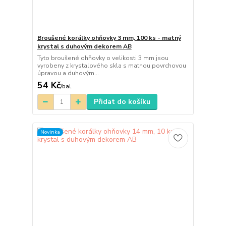
Broušené korálky ohňovky 3 mm, 100 ks - matný
krystal s duhovým dekorem AB
Tyto broušené ohňovky o velikosti 3 mm jsou
vyrobeny z krystalového skla s matnou povrchovou
úpravou a duhovým...
54 Kč
/
bal.
Přidat do košíku
Novinka