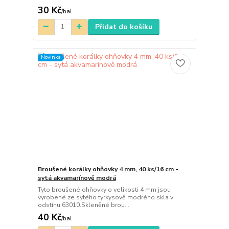
30 Kč
/
bal.
Přidat do košíku
Novinka
Broušené korálky ohňovky 4 mm, 40 ks/16 cm -
sytá akvamarínově modrá
Tyto broušené ohňovky o velikosti 4 mm jsou
vyrobené ze sytého tyrkysově modrého skla v
odstínu 63010.Skleněné brou...
40 Kč
/
bal.