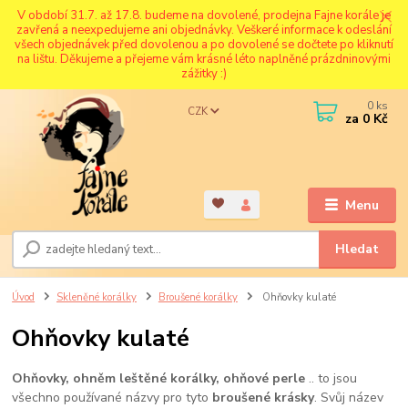
V období 31.7. až 17.8. budeme na dovolené, prodejna Fajne korále je
zavřená a neexpedujeme ani objednávky. Veškeré informace k odeslání
všech objednávek před dovolenou a po dovolené se dočtete po kliknutí
na lištu. Děkujeme a přejeme vám krásné léto naplněné prázdninovými
zážitky :)
0
ks
CZK
za
0 Kč
Menu
Hledat
Úvod
Skleněné korálky
Broušené korálky
Ohňovky kulaté
Ohňovky kulaté
Ohňovky,
ohněm leštěné korálky, ohňové perle
.. to jsou
všechno používané názvy pro tyto
broušené krásky
. Svůj název