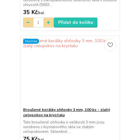
vyrobeny z transparentního zeleného skla v odstínu
chrysolit (5002...
35 Kč
/
bal.
Přidat do košíku
Novinka
Broušené korálky ohňovky 3 mm, 100 ks - zlatý
celopokov na krystalu
Tyto broušené ohňovky o velikosti 3 mm jsou
vyrobeny z krystalového skla se zlatým
celopokovem. Skleněné ...
75 Kč
/
bal.