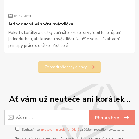
01
.
12
.
2023
Jednoduchá vánoční hvězdička
Pokud s korálky a drátky začínáte, zkuste si vyrobit tuhle úplně
jednoduchou, ale krásnou hvězdičku. Naučíte se na ní základní
principy práce s drátke...
číst celé
Zobrazit všechny články
Ať vám už neuteče ani korálek ..
Přihlásit se
Souhlasím se
zpracováním osobních údajů
za účelem rozesílky newsletteru.
Newslettery zasíláme max. 2x měsíčně. Kdykoliv se můžete odhlásit.