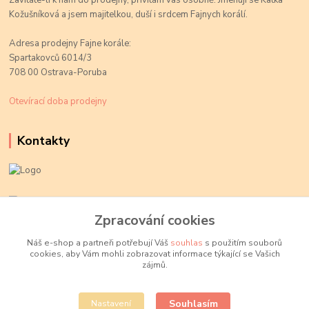
Zavítáte-li k nám do prodejny, přivítám vás osobně. Jmenuji se Katka
Kožušníková a jsem majitelkou, duší i srdcem Fajnych korálí.
Adresa prodejny Fajne korále:
Spartakovců 6014/3
708 00 Ostrava-Poruba
Otevírací doba prodejny
Kontakty
Kateřina Kožušníková
+420 774 719 784
Zpracování cookies
volejte Po-Pá, 9-18 hod.
Náš e-shop a partneři potřebují Váš
souhlas
s použitím souborů
cookies, aby Vám mohli zobrazovat informace týkající se Vašich
info@fajnekorale.cz
zájmů.
Souhlasím
Nastavení