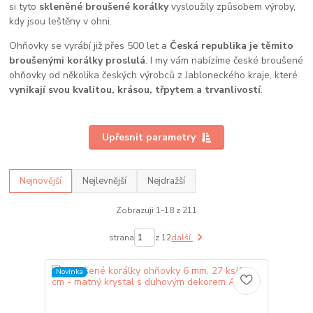
si tyto
skleněné broušené korálky
vysloužily způsobem výroby,
kdy jsou leštěny v ohni.
Ohňovky se vyrábí již přes 500 let a
Česká republika je těmito
broušenými korálky proslulá
. I my vám nabízíme české broušené
ohňovky od několika českých výrobců z Jabloneckého kraje, které
vynikají svou kvalitou, krásou, třpytem a trvanlivostí
.
Upřesnit parametry
Nejnovější
Nejlevnější
Nejdražší
Zobrazuji 1-18 z 211
strana
z 12
další
Novinka