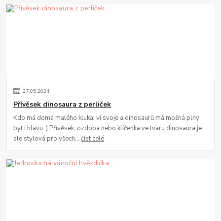
27
.
05
.
2024
Přívěsek dinosaura z perliček
Kdo má doma malého kluka, ví svoje a dinosaurů má možná plný
byt i hlavu :) Přívěsek, ozdoba nebo klíčenka ve tvaru dinosaura je
ale stylová pro všech...
číst celé