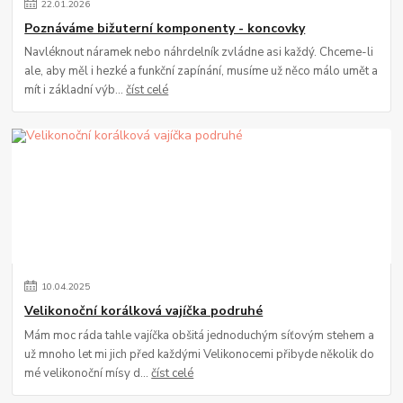
22
.
01
.
2026
Poznáváme bižuterní komponenty - koncovky
Navléknout náramek nebo náhrdelník zvládne asi každý. Chceme-li
ale, aby měl i hezké a funkční zapínání, musíme už něco málo umět a
mít i základní výb...
číst celé
10
.
04
.
2025
Velikonoční korálková vajíčka podruhé
Mám moc ráda tahle vajíčka obšitá jednoduchým síťovým stehem a
už mnoho let mi jich před každými Velikonocemi přibyde několik do
mé velikonoční mísy d...
číst celé