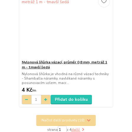
Nylonová šňůrka vázací, průměr 0,8 mm, metráž 1
m - tmavší šedá
Nylonová šňůrka je vhodná na různé vázací techniky
- Shamballa náramky, navlékané náramky s
posunovacím uzlem, macr...
4 Kč
/
m
Přidat do košíku
Načíst další produkty (18)
strana
z 4
další