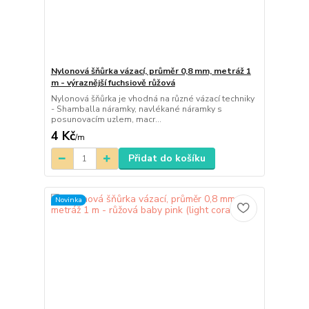
Nylonová šňůrka vázací, průměr 0,8 mm, metráž 1
m - výraznější fuchsiově růžová
Nylonová šňůrka je vhodná na různé vázací techniky
- Shamballa náramky, navlékané náramky s
posunovacím uzlem, macr...
4 Kč
/
m
Přidat do košíku
Novinka