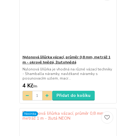
Nylonová šňůrka vázací, průměr 0,8 mm, metráž 1
m - okrově hnědá, žlutohnědá
Nylonová šňůrka je vhodná na různé vázací techniky
- Shamballa náramky, navlékané náramky s
posunovacím uzlem, macr...
4 Kč
/
m
Přidat do košíku
Novinka