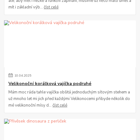
ale, aby měl i hezké a funkční zapínání, musíme už něco málo umět a
mít i základní výb...
číst celé
10
.
04
.
2025
Velikonoční korálková vajíčka podruhé
Mám moc ráda tahle vajíčka obšitá jednoduchým síťovým stehem a
už mnoho let mi jich před každými Velikonocemi přibyde několik do
mé velikonoční mísy d...
číst celé