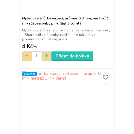
Nylonová šňůrka vázací, průměr 0,8 mm, metráž 1
m - růžová baby pink (light coral)
Nylonová šňůrka je vhodná na různé vázací techniky
- Shamballa náramky, navlékané náramky s
posunovacím uzlem, macr...
4 Kč
/
m
Přidat do košíku
Novinka