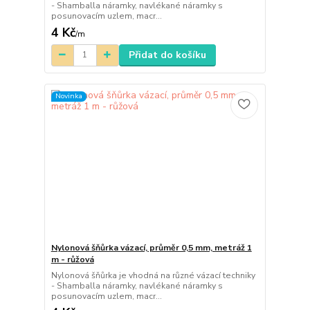
- Shamballa náramky, navlékané náramky s
posunovacím uzlem, macr...
4 Kč
/
m
Přidat do košíku
Novinka
Nylonová šňůrka vázací, průměr 0,5 mm, metráž 1
m - růžová
Nylonová šňůrka je vhodná na různé vázací techniky
- Shamballa náramky, navlékané náramky s
posunovacím uzlem, macr...