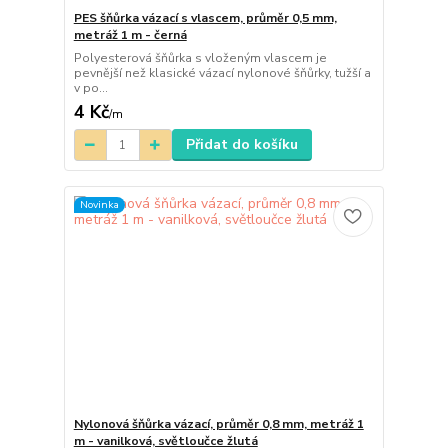
PES šňůrka vázací s vlascem, průměr 0,5 mm,
metráž 1 m - černá
Polyesterová šňůrka s vloženým vlascem je
pevnější než klasické vázací nylonové šňůrky, tužší a
v po...
4 Kč
/
m
Přidat do košíku
Novinka
Nylonová šňůrka vázací, průměr 0,8 mm, metráž 1
m - vanilková, světloučce žlutá