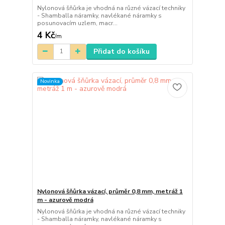
Nylonová šňůrka je vhodná na různé vázací techniky
- Shamballa náramky, navlékané náramky s
posunovacím uzlem, macr...
4 Kč
/
m
Přidat do košíku
Novinka
Nylonová šňůrka vázací, průměr 0,8 mm, metráž 1
m - azurově modrá
Nylonová šňůrka je vhodná na různé vázací techniky
- Shamballa náramky, navlékané náramky s