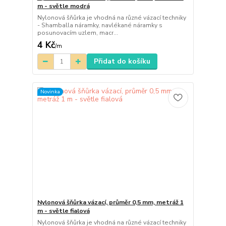
m - světle modrá
Nylonová šňůrka je vhodná na různé vázací techniky
- Shamballa náramky, navlékané náramky s
posunovacím uzlem, macr...
4 Kč
/
m
Přidat do košíku
Novinka
Nylonová šňůrka vázací, průměr 0,5 mm, metráž 1
m - světle fialová
Nylonová šňůrka je vhodná na různé vázací techniky