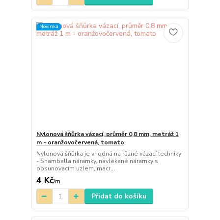
Novinka
Nylonová šňůrka vázací, průměr 0,8 mm, metráž 1
m - oranžovočervená, tomato
Nylonová šňůrka je vhodná na různé vázací techniky
- Shamballa náramky, navlékané náramky s
posunovacím uzlem, macr...
4 Kč
/
m
Přidat do košíku