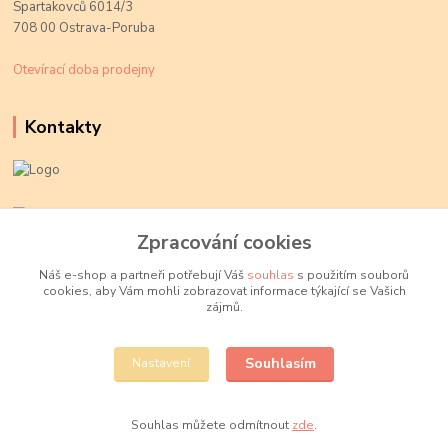
Spartakovců 6014/3
708 00 Ostrava-Poruba
Otevírací doba prodejny
Kontakty
Kateřina Kožušníková
+420 774 719 784
Zpracování cookies
volejte Po-Pá, 9-18 hod.
Náš e-shop a partneři potřebují Váš
souhlas
s použitím souborů
cookies, aby Vám mohli zobrazovat informace týkající se Vašich
info@fajnekorale.cz
zájmů.
Souhlasím
Nastavení
Souhlas můžete odmítnout
zde
.
Vytvořeno na
Eshop-rychle.cz