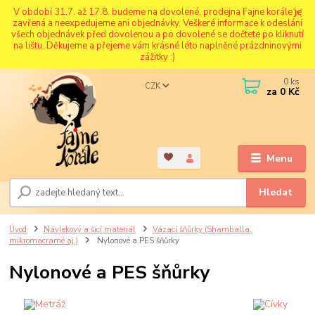
V období 31.7. až 17.8. budeme na dovolené, prodejna Fajne korále je
zavřená a neexpedujeme ani objednávky. Veškeré informace k odeslání
všech objednávek před dovolenou a po dovolené se dočtete po kliknutí
na lištu. Děkujeme a přejeme vám krásné léto naplněné prázdninovými
zážitky :)
0
ks
CZK
za
0 Kč
Menu
Hledat
Úvod
Návlekový a šicí materiál
Vázací šňůrky (Shamballa,
mikromacramé aj.)
Nylonové a PES šňůrky
Nylonové a PES šňůrky