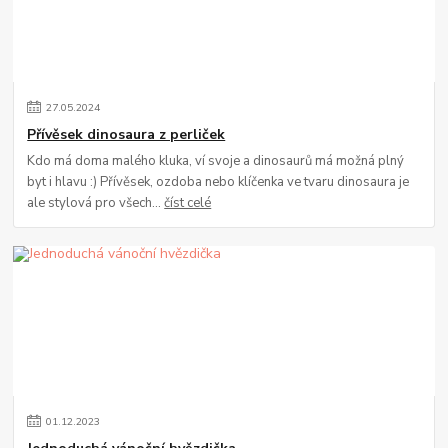
27
.
05
.
2024
Přívěsek dinosaura z perliček
Kdo má doma malého kluka, ví svoje a dinosaurů má možná plný
byt i hlavu :) Přívěsek, ozdoba nebo klíčenka ve tvaru dinosaura je
ale stylová pro všech...
číst celé
01
.
12
.
2023