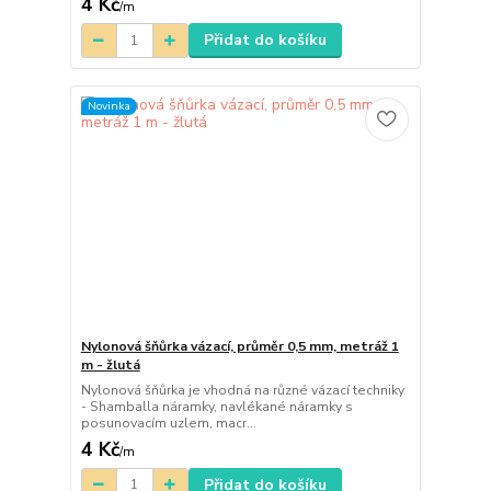
4 Kč
/
m
Přidat do košíku
Novinka
Nylonová šňůrka vázací, průměr 0,5 mm, metráž 1
m - žlutá
Nylonová šňůrka je vhodná na různé vázací techniky
- Shamballa náramky, navlékané náramky s
posunovacím uzlem, macr...
4 Kč
/
m
Přidat do košíku