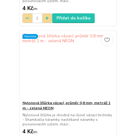
posunovacím uzlem, macr...
4 Kč
/
m
Přidat do košíku
Novinka
Nylonová šňůrka vázací, průměr 0,8 mm, metráž 1
m - zelená NEON
Nylonová šňůrka je vhodná na různé vázací techniky
- Shamballa náramky, navlékané náramky s
posunovacím uzlem, macr...
4 Kč
/
m