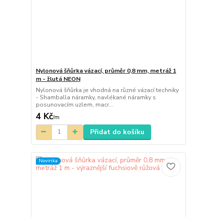
Nylonová šňůrka vázací, průměr 0,8 mm, metráž 1
m - žlutá NEON
Nylonová šňůrka je vhodná na různé vázací techniky
- Shamballa náramky, navlékané náramky s
posunovacím uzlem, macr...
4 Kč
/
m
Přidat do košíku
Novinka