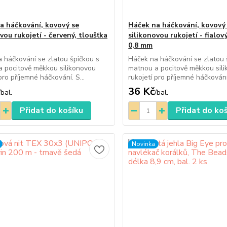
a háčkování, kovový se
Háček na háčkování, kovový
vou rukojetí - červený, tloušťka
silikonovou rukojetí - fialov
0,8 mm
 háčkování se zlatou špičkou s
Háček na háčkování se zlatou 
 pocitově měkkou silikonovou
matnou a pocitově měkkou sil
pro příjemné háčkování. S...
rukojetí pro příjemné háčkování.
36 Kč
/
bal.
/
bal.
Přidat do košíku
Přidat do ko
Novinka