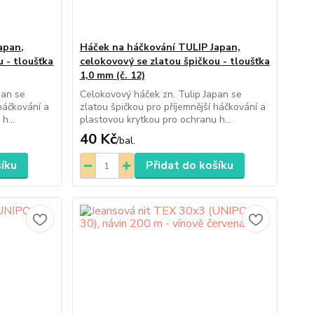
apan,
Háček na háčkování TULIP Japan,
 - tloušťka
celokovový se zlatou špičkou - tloušťka
1,0 mm (č. 12)
pan se
Celokovový háček zn. Tulip Japan se
 háčkování a
zlatou špičkou pro příjemnější háčkování a
h...
plastovou krytkou pro ochranu h...
40 Kč
/
bal.
šíku
Přidat do košíku