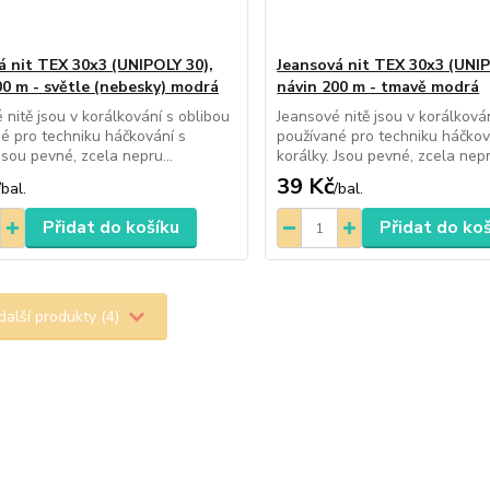
á nit TEX 30x3 (UNIPOLY 30),
Jeansová nit TEX 30x3 (UNIP
00 m - světle (nebesky) modrá
návin 200 m - tmavě modrá
 nitě jsou v korálkování s oblibou
Jeansové nitě jsou v korálková
é pro techniku háčkování s
používané pro techniku háčkov
Jsou pevné, zcela nepru...
korálky. Jsou pevné, zcela nepr
39 Kč
/
bal.
/
bal.
Přidat do košíku
Přidat do ko
další produkty (4)