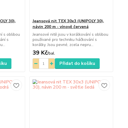
OLY 30),
Jeansová nit TEX 30x3 (UNIPOLY 30),
návin 200 m - vínově červená
ní s oblibou
Jeansové nitě jsou v korálkování s oblibou
ání s
používané pro techniku háčkování s
u...
korálky. Jsou pevné, zcela nepru...
39 Kč
/
bal.
šíku
Přidat do košíku