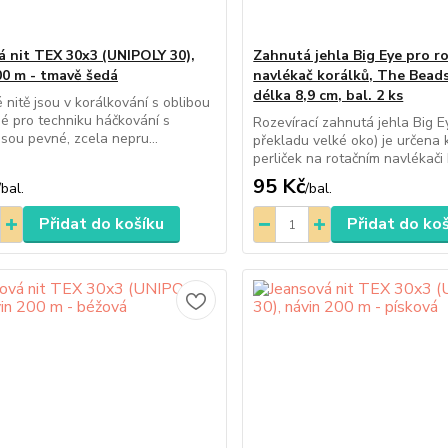
á nit TEX 30x3 (UNIPOLY 30),
Zahnutá jehla Big Eye pro r
00 m - tmavě šedá
navlékač korálků, The Bead
délka 8,9 cm, bal. 2 ks
 nitě jsou v korálkování s oblibou
é pro techniku háčkování s
Rozevírací zahnutá jehla Big E
Jsou pevné, zcela nepru...
překladu velké oko) je určena 
perliček na rotačním navlékači k
95 Kč
/
bal.
/
bal.
Přidat do košíku
Přidat do ko