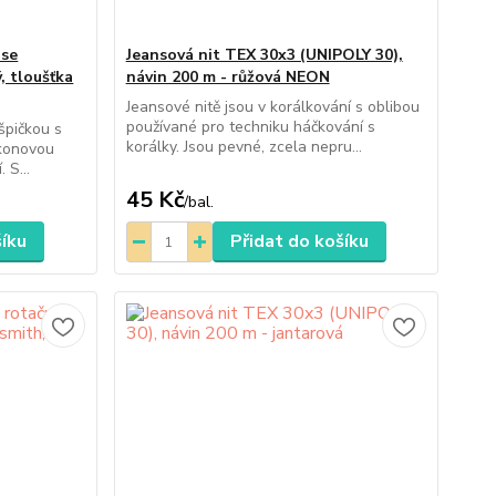
 se
Jeansová nit TEX 30x3 (UNIPOLY 30),
ý, tloušťka
návin 200 m - růžová NEON
Jeansové nitě jsou v korálkování s oblibou
používané pro techniku háčkování s
špičkou s
korálky. Jsou pevné, zcela nepru...
ikonovou
 S...
45 Kč
/
bal.
šíku
Přidat do košíku