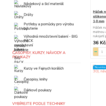
Návlekový a šicí materiál
Háček n
Dráty
silikono
1,0 mm
Potřeby a pomůcky pro výrobu
Háček na
bižuterie
matnou a
rukojetí 
Výhodná množstevní balení - BIG
PACK
36 Kč
ČASOPISY, KURZY, NÁVODY A
POUKAZY
Novinka
Kurzy ve Fajnych korálích
Časopisy, knihy
Dárkové poukazy
VYBÍREJTE PODLE TECHNIKY