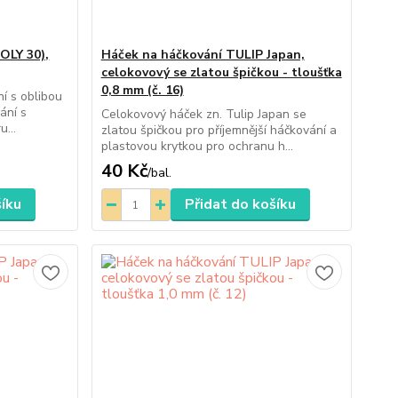
OLY 30),
Háček na háčkování TULIP Japan,
celokovový se zlatou špičkou - tloušťka
0,8 mm (č. 16)
ní s oblibou
ání s
Celokovový háček zn. Tulip Japan se
u...
zlatou špičkou pro příjemnější háčkování a
plastovou krytkou pro ochranu h...
40 Kč
/
bal.
šíku
Přidat do košíku