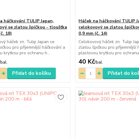
a háčkování TULIP Japan,
Háček na háčkování TULIP J
ový se zlatou špičkou - tloušťka
celokovový se zlatou špičkou
č. 18)
0,9 mm (č. 14)
vý háček zn. Tulip Japan se
Celokovový háček zn. Tulip Ja
pičkou pro příjemnější háčkování a
zlatou špičkou pro příjemnější
u krytkou pro ochranu h...
plastovou krytkou pro ochranu 
40 Kč
/
bal.
/
bal.
Přidat do košíku
Přidat do ko