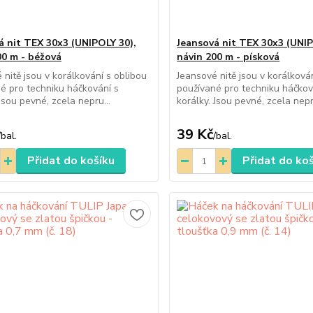
á nit TEX 30x3 (UNIPOLY 30),
Jeansová nit TEX 30x3 (UNIP
00 m - béžová
návin 200 m - písková
 nitě jsou v korálkování s oblibou
Jeansové nitě jsou v korálková
é pro techniku háčkování s
používané pro techniku háčkov
Jsou pevné, zcela nepru...
korálky. Jsou pevné, zcela nepr
39 Kč
/
bal.
/
bal.
Přidat do košíku
Přidat do ko