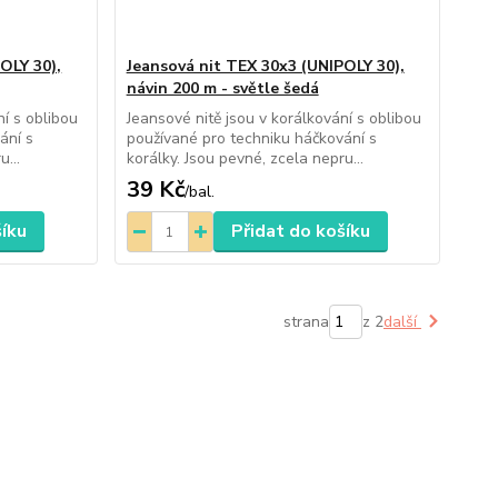
OLY 30),
Jeansová nit TEX 30x3 (UNIPOLY 30),
návin 200 m - světle šedá
ní s oblibou
Jeansové nitě jsou v korálkování s oblibou
ání s
používané pro techniku háčkování s
u...
korálky. Jsou pevné, zcela nepru...
39 Kč
/
bal.
šíku
Přidat do košíku
strana
z 2
další