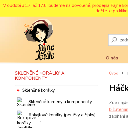
V období 31.7. až 17.8. budeme na dovolené, prodejna Fajne ko
dočtete po klikn
O nás
SKLENĚNÉ KORÁLKY A
Úvod
H
KOMPONENTY
Háčk
Skleněné korálky
Skleněné kameny a komponenty
Zde najde
bižutern
Rokajlové korálky (perličky a čípky)
zapínání a