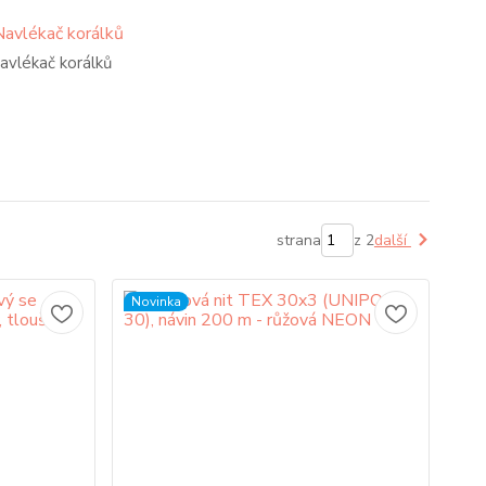
avlékač korálků
strana
z 2
další
Novinka