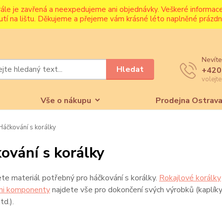
rále je zavřená a neexpedujeme ani objednávky. Veškeré informa
utí na lištu. Děkujeme a přejeme vám krásné léto naplněné prázdni
Nevíte
Hledat
+420
volejt
Vše o nákupu
Prodejna Ostrav
áčkování s korálky
ování s korálky
te materiál potřebný pro háčkování s korálky.
Rokajlové korálky
ími komponenty
najdete vše pro dokončení svých výrobků (kaplíky, 
td.).