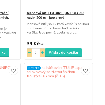
otační
Jeansová nit TEX 30x3 (UNIPOLY 30),
smith,
návin 200 m - jantarová
Jeansové nitě jsou v korálkování s oblibou
používané pro techniku háčkování s
ye (v
korálky. Jsou pevné, zcela nepru...
k navlékání
...
39 Kč
/
bal.
šíku
Přidat do košíku
Novinka