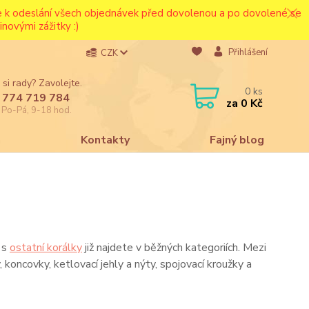
ce k odeslání všech objednávek před dovolenou a po dovolené se
novými zážitky :)
Přihlášení
CZK
 si rady? Zavolejte.
0
ks
 774 719 784
za
0 Kč
e Po-Pá, 9-18 hod.
a
Kontakty
Fajný blog
s
ostatní korálky
již najdete v běžných kategoriích. Mezi
koncovky, ketlovací jehly a nýty, spojovací kroužky a