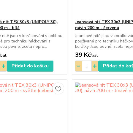
á nit TEX 30x3 (UNIPOLY 30),
Jeansová nit TEX 30x3 (UNIP
0 m - bílá
návin 200 m - červená
 nitě jsou v korálkování s oblibou
Jeansové nitě jsou v korálková
é pro techniku háčkování s
používané pro techniku háčkov
Jsou pevné, zcela nepru...
korálky. Jsou pevné, zcela nepr
39 Kč
/
bal.
/
bal.
Přidat do košíku
Přidat do ko