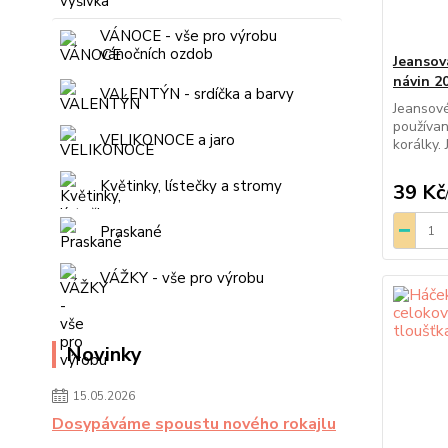
VÁNOCE - vše pro výrobu
vánočních ozdob
Jeansov
návin 2
VALENTÝN - srdíčka a barvy
Jeansové
používan
VELIKONOCE a jaro
korálky. 
Květinky, lístečky a stromy
39 Kč
Praskané
VÁŽKY - vše pro výrobu
Novinky
15.05.2026
Dosypáváme spoustu nového rokajlu