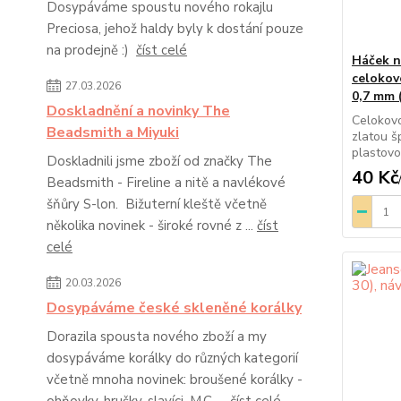
Dosypáváme spoustu nového rokajlu
Preciosa, jehož haldy byly k dostání pouze
na prodejně :)
číst celé
Háček n
celokov
27.03.2026
0,7 mm (
Doskladnění a novinky The
Celokovo
Beadsmith a Miyuki
zlatou š
plastovo
Doskladnili jsme zboží od značky The
40 Kč
Beadsmith - Fireline a nitě a navlékové
šňůry S-lon. Bižuterní kleště včetně
několika novinek - široké rovné z ...
číst
celé
20.03.2026
Dosypáváme české skleněné korálky
Dorazila spousta nového zboží a my
dosypáváme korálky do různých kategorií
včetně mnoha novinek: broušené korálky -