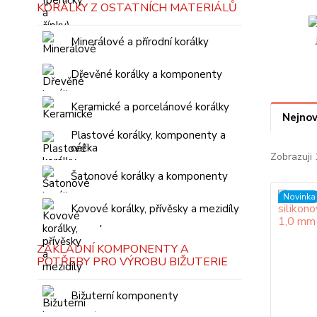
KORÁLKY Z OSTATNÍCH MATERIÁLŮ
Minerálové a přírodní korálky
Dřevěné korálky a komponenty
Keramické a porcelánové korálky
Nejnov
Plastové korálky, komponenty a
céčka
Zobrazuji 
Šatonové korálky a komponenty
Novinka
Kovové korálky, přívěsky a mezidíly
ZÁKLADNÍ KOMPONENTY A
POTŘEBY PRO VÝROBU BIŽUTERIE
Bižuterní komponenty