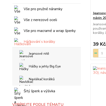
Vše pro pružné náramky
Jeansov
návin 2
Vše z nerezové oceli
Jeansové
používan
Vše pro macramé a wrap šperky
korálky. 
Háčkování s korálky
39 Kč
Jeansové nitě
Háčky a jehly Big Eye
Navlékač korálků
Šitý šperk a výšivka
VYBÍREJTE PODLE TÉMATU