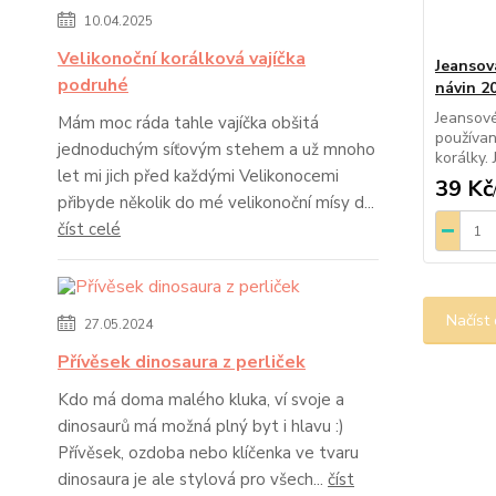
10.04.2025
Velikonoční korálková vajíčka
Jeansov
podruhé
návin 2
Jeansové
Mám moc ráda tahle vajíčka obšitá
používan
jednoduchým síťovým stehem a už mnoho
korálky. 
let mi jich před každými Velikonocemi
39 Kč
přibyde několik do mé velikonoční mísy d...
číst celé
Načíst 
27.05.2024
Přívěsek dinosaura z perliček
Kdo má doma malého kluka, ví svoje a
dinosaurů má možná plný byt i hlavu :)
Přívěsek, ozdoba nebo klíčenka ve tvaru
dinosaura je ale stylová pro všech...
číst