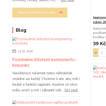
ohňovky, hrušky, slavíci, M.C. ...
číst celé
Zobrazit všechny novinky
Jeansov
návin 20
Jeansové
Blog
používan
korálky. 
39 Kč
22.01.2026
Poznáváme bižuterní komponenty -
koncovky
Navléknout náramek nebo náhrdelník
zvládne asi každý. Chceme-li ale, aby měl i
hezké a funkční zapínání, musíme už něco
málo umět a mít i základní výb...
číst celé