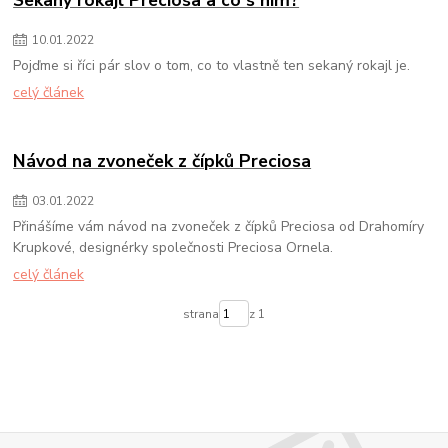
Sekaný rokajl Preciosa a co s ním?
10
.
01
.
2022
Pojďme si říci pár slov o tom, co to vlastně ten sekaný rokajl je.
celý článek
Návod na zvoneček z čípků Preciosa
03
.
01
.
2022
Přinášíme vám návod na zvoneček z čípků Preciosa od Drahomíry
Krupkové, designérky společnosti Preciosa Ornela.
celý článek
strana
z 1