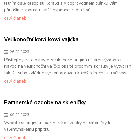
letním čísle časopisu Korálki a v doprovodném článku vám
přinášíme spoustu další inspirace, rad a tipů.
celý článek
Velikonoční korálková vajíčka
26
.
03
.
2023
Přivítejte jaro a oslavte Velikonoce originální jarní výzdobou.
Návod na velikonoční vajíčko obšité drobnými korálky je vytvořen
tak, že si ho zvládne vyrobit opravdu každý s trochou trpělivosti.
celý článek
Partnerské ozdoby na skleničky
09
.
02
.
2023
Vyrobte si originální partnerské ozdoby na skleničky k
valentýnskému přípitku.
celý článek