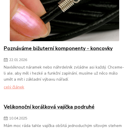
Poznáváme bižuterní komponenty - koncovky
22
.
01
.
2026
Navléknout náramek nebo náhrdelník zvládne asi každý. Chceme-
li ale, aby měl i hezké a funkční zapínání, musíme už něco málo
umět a mít i základní výbavu nářadí.
celý článek
Velikonoční korálková vajíčka podruhé
10
.
04
.
2025
Mám moc ráda tahle vajíčka obšitá jednoduchým síťovým stehem