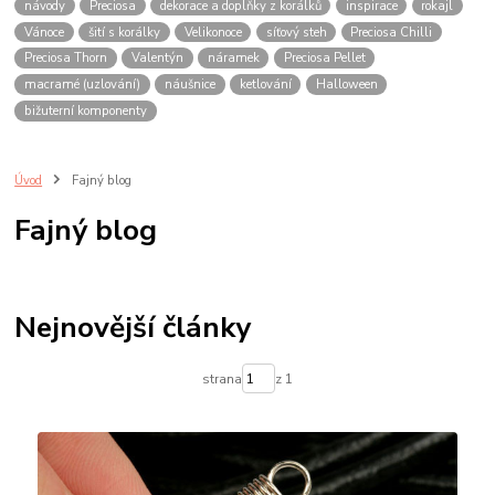
návody
Preciosa
dekorace a doplňky z korálků
inspirace
rokajl
Vánoce
šití s korálky
Velikonoce
síťový steh
Preciosa Chilli
Preciosa Thorn
Valentýn
náramek
Preciosa Pellet
macramé (uzlování)
náušnice
ketlování
Halloween
bižuterní komponenty
Úvod
Fajný blog
Fajný blog
Nejnovější články
strana
z 1