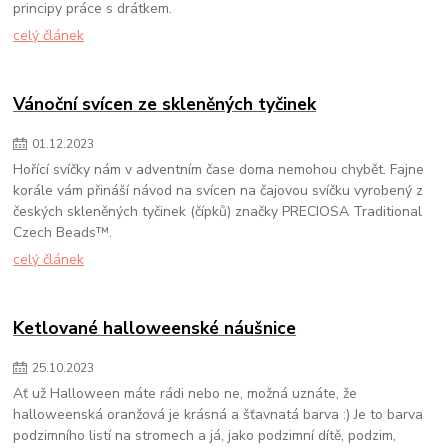
principy práce s drátkem.
celý článek
Vánoční svícen ze skleněných tyčinek
01
.
12
.
2023
Hořící svíčky nám v adventním čase doma nemohou chybět. Fajne
korále vám přináší návod na svícen na čajovou svíčku vyrobený z
českých skleněných tyčinek (čípků) značky PRECIOSA Traditional
Czech Beads™.
celý článek
Ketlované halloweenské náušnice
25
.
10
.
2023
Ať už Halloween máte rádi nebo ne, možná uznáte, že
halloweenská oranžová je krásná a šťavnatá barva :) Je to barva
podzimního listí na stromech a já, jako podzimní dítě, podzim,