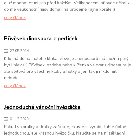
a už mnoho let mi jich před každými Velikonocemi přibyde několik
do mé velikonoční mísy doma i na prodejně Fajne korále :)
celý článek
Přívěsek dinosaura z perliček
27
.
05
.
2024
Kdo má doma malého kluka, ví svoje a dinosaurů má možná plný
byt i hlavu :) Přívěsek, ozdoba nebo klíčenka ve tvaru dinosaura je
ale stylová pro všechny kluky a holky a jen tak ji nikdo mít
nebude!
celý článek
Jednoduchá vánoční hvězdička
01
.
12
.
2023
Pokud s korálky a drátky začínáte, zkuste si vyrobit tuhle úplně
jednoduchou, ale krásnou hvězdičku. Naučíte se na ní základní