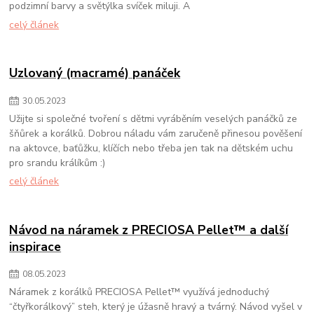
podzimní barvy a světýlka svíček miluji. A
celý článek
Uzlovaný (macramé) panáček
30
.
05
.
2023
Užijte si společné tvoření s dětmi vyráběním veselých panáčků ze
šňůrek a korálků. Dobrou náladu vám zaručeně přinesou pověšení
na aktovce, baťůžku, klíčích nebo třeba jen tak na dětském uchu
pro srandu králíkům :)
celý článek
Návod na náramek z PRECIOSA Pellet™ a další
inspirace
08
.
05
.
2023
Náramek z korálků PRECIOSA Pellet™ využívá jednoduchý
“čtyřkorálkový” steh, který je úžasně hravý a tvárný. Návod vyšel v