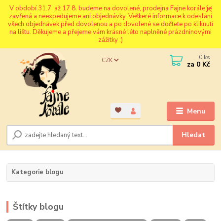
V období 31.7. až 17.8. budeme na dovolené, prodejna Fajne korále je
zavřená a neexpedujeme ani objednávky. Veškeré informace k odeslání
všech objednávek před dovolenou a po dovolené se dočtete po kliknutí
na lištu. Děkujeme a přejeme vám krásné léto naplněné prázdninovými
zážitky :)
0
ks
CZK
za
0 Kč
Menu
Hledat
Kategorie blogu
Štítky blogu