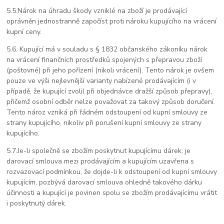
5.5.
Nárok na úhradu škody vzniklé na zboží je prodávající
oprávněn jednostranně započíst proti nároku kupujícího na vrácení
kupní ceny.
5.6. Kupující má v souladu s § 1832 občanského zákoníku nárok
na vrácení finančních prostředků spojených s přepravou zboží
(poštovné) při jeho pořízení (nikoli vrácení). Tento nárok je ovšem
pouze ve výši nejlevnější varianty nabízené prodávajícím (i v
případě, že kupující zvolil při objednávce dražší způsob přepravy),
přičemž osobní odběr nelze považovat za takový způsob doručení.
Tento nároz vzniká při řádném odstoupení od kupní smlouvy ze
strany kupujícího, nikoliv při porušení kupní smlouvy ze strany
kupujícího.
5.7.
Je-li společně se zbožím poskytnut kupujícímu dárek, je
darovací smlouva mezi prodávajícím a kupujícím uzavřena s
rozvazovací podmínkou, že dojde-li k odstoupení od kupní smlouvy
kupujícím, pozbývá darovací smlouva ohledně takového dárku
účinnosti a kupující je povinen spolu se zbožím prodávajícímu vrátit
i poskytnutý dárek.