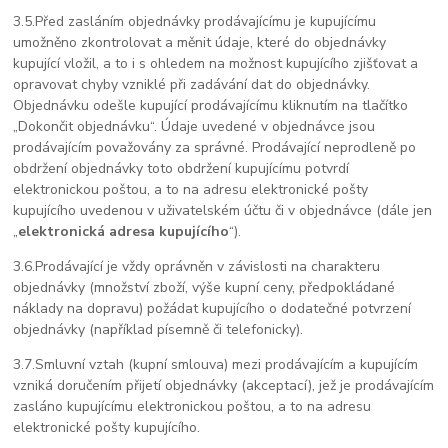
3.5.
Před zasláním objednávky prodávajícímu je kupujícímu
umožněno zkontrolovat a měnit údaje, které do objednávky
kupující vložil, a to i s ohledem na možnost kupujícího zjišťovat a
opravovat chyby vzniklé při zadávání dat do objednávky.
Objednávku odešle kupující prodávajícímu kliknutím na tlačítko
„Dokončit objednávku“. Údaje uvedené v objednávce jsou
prodávajícím považovány za správné. Prodávající neprodleně po
obdržení objednávky toto obdržení kupujícímu potvrdí
elektronickou poštou, a to na adresu elektronické pošty
kupujícího uvedenou v uživatelském účtu či v objednávce (dále jen
„
elektronická adresa kupujícího
“).
3.6.
Prodávající je vždy oprávněn v závislosti na charakteru
objednávky (množství zboží, výše kupní ceny, předpokládané
náklady na dopravu) požádat kupujícího o dodatečné potvrzení
objednávky (například písemně či telefonicky).
3.7.
Smluvní vztah (kupní smlouva) mezi prodávajícím a kupujícím
vzniká doručením přijetí objednávky (akceptací), jež je prodávajícím
zasláno kupujícímu elektronickou poštou, a to na adresu
elektronické pošty kupujícího.