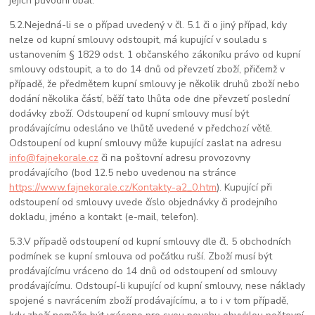
jejich původní obal.
5.2.
Nejedná-li se o případ uvedený v čl. 5.1 či o jiný případ, kdy
nelze od kupní smlouvy odstoupit, má kupující v souladu s
ustanovením § 1829 odst. 1 občanského zákoníku právo od kupní
smlouvy odstoupit, a to do 14 dnů od převzetí zboží, přičemž v
případě, že předmětem kupní smlouvy je několik druhů zboží nebo
dodání několika částí, běží tato lhůta ode dne převzetí poslední
dodávky zboží. Odstoupení od kupní smlouvy musí být
prodávajícímu odesláno ve lhůtě uvedené v předchozí větě.
Odstoupení od kupní smlouvy může kupující zaslat na adresu
info@fajnekorale.cz
či na poštovní adresu provozovny
prodávajícího (bod 12.5 nebo uvedenou na stránce
https://www.fajnekorale.cz/Kontakty-a2_0.htm
). Kupující při
odstoupení od smlouvy uvede číslo objednávky či prodejního
dokladu, jméno a kontakt (e-mail, telefon).
5.3.
V případě odstoupení od kupní smlouvy dle čl. 5 obchodních
podmínek se kupní smlouva od počátku ruší. Zboží musí být
prodávajícímu vráceno do 14 dnů od odstoupení od smlouvy
prodávajícímu. Odstoupí-li kupující od kupní smlouvy, nese náklady
spojené s navrácením zboží prodávajícímu, a to i v tom případě,