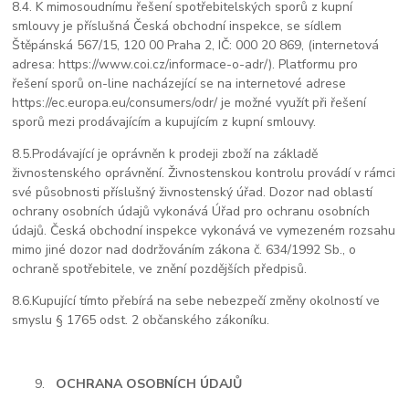
8.4. K mimosoudnímu řešení spotřebitelských sporů z kupní
smlouvy je příslušná Česká obchodní inspekce, se sídlem
Štěpánská 567/15, 120 00 Praha 2, IČ: 000 20 869, (internetová
adresa: https://www.coi.cz/informace-o-adr/). Platformu pro
řešení sporů on-line nacházející se na internetové adrese
https://ec.europa.eu/consumers/odr/ je možné využít při řešení
sporů mezi prodávajícím a kupujícím z kupní smlouvy.
8.5.
Prodávající je oprávněn k prodeji zboží na základě
živnostenského oprávnění. Živnostenskou kontrolu provádí v rámci
své působnosti příslušný živnostenský úřad. Dozor nad oblastí
ochrany osobních údajů vykonává Úřad pro ochranu osobních
údajů. Česká obchodní inspekce vykonává ve vymezeném rozsahu
mimo jiné dozor nad dodržováním zákona č. 634/1992 Sb., o
ochraně spotřebitele, ve znění pozdějších předpisů.
8.6.
Kupující tímto přebírá na sebe nebezpečí změny okolností ve
smyslu § 1765 odst. 2 občanského zákoníku.
OCHRANA OSOBNÍCH ÚDAJŮ