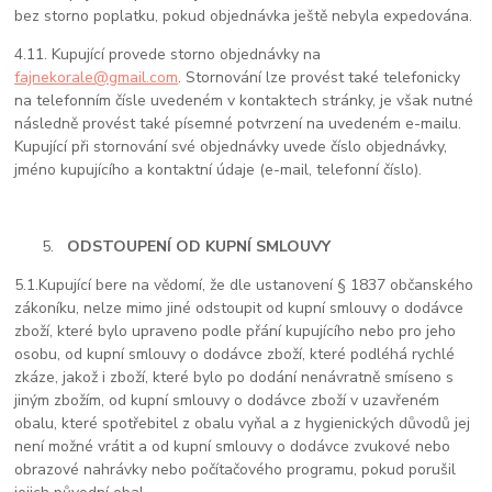
bez storno poplatku, pokud objednávka ještě nebyla expedována.
4.11. Kupující provede storno objednávky na
fajnekorale@gmail.com
. Stornování lze provést také telefonicky
na telefonním čísle uvedeném v kontaktech stránky, je však nutné
následně provést také písemné potvrzení na uvedeném e-mailu.
Kupující při stornování své objednávky uvede číslo objednávky,
jméno kupujícího a kontaktní údaje (e-mail, telefonní číslo).
ODSTOUPENÍ OD KUPNÍ SMLOUVY
5.1.
Kupující bere na vědomí, že dle ustanovení § 1837 občanského
zákoníku, nelze mimo jiné odstoupit od kupní smlouvy o dodávce
zboží, které bylo upraveno podle přání kupujícího nebo pro jeho
osobu, od kupní smlouvy o dodávce zboží, které podléhá rychlé
zkáze, jakož i zboží, které bylo po dodání nenávratně smíseno s
jiným zbožím, od kupní smlouvy o dodávce zboží v uzavřeném
obalu, které spotřebitel z obalu vyňal a z hygienických důvodů jej
není možné vrátit a od kupní smlouvy o dodávce zvukové nebo
obrazové nahrávky nebo počítačového programu, pokud porušil