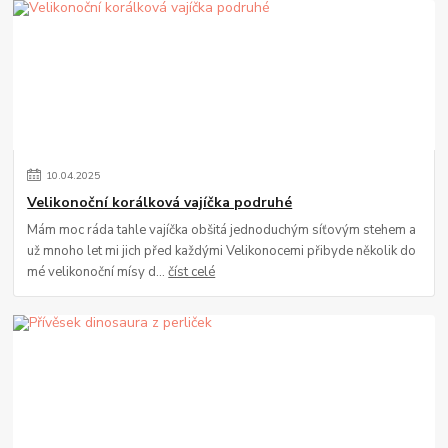
10
.
04
.
2025
Velikonoční korálková vajíčka podruhé
Mám moc ráda tahle vajíčka obšitá jednoduchým síťovým stehem a
už mnoho let mi jich před každými Velikonocemi přibyde několik do
mé velikonoční mísy d...
číst celé