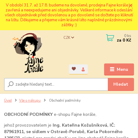
V období 31.7. až 17.8. budeme na dovolené, prodejna Fajne korále je
zavřená a neexpedujeme ani objednávky. Veškeré informace k odeslání
všech objednávek před dovolenou a po dovolené se dočtete po kliknutí
na lištu. Děkujeme a přejeme vám krásné léto naplněné prázdninovými
zážitky :)
0
ks
CZK
za
0 Kč
Menu
Hledat
Úvod
Vše o nákupu
Obchodní podmínky
OBCHODNÍ PODMÍNKY
e-shopu Fajne korále,
jehož provozovatelem je
Ing. Kateřina Kožušníková, IČ:
87961911, se sídlem v Ostravě-Porubě, Karla Pokorného