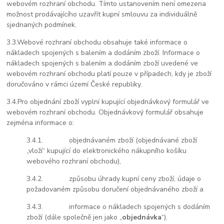
webovém rozhraní obchodu. Tímto ustanovením není omezena
možnost prodávajícího uzavřít kupní smlouvu za individuálně
sjednaných podmínek.
3.3.
Webové rozhraní obchodu obsahuje také informace o
nákladech spojených s balením a dodáním zboží. Informace o
nákladech spojených s balením a dodáním zboží uvedené ve
webovém rozhraní obchodu platí pouze v případech, kdy je zboží
doručováno v rámci území České republiky.
3.4.
Pro objednání zboží vyplní kupující objednávkový formulář ve
webovém rozhraní obchodu. Objednávkový formulář obsahuje
zejména informace o:
3.4.1.
objednávaném zboží (objednávané zboží
„vloží“ kupující do elektronického nákupního košíku
webového rozhraní obchodu),
3.4.2.
způsobu úhrady kupní ceny zboží, údaje o
požadovaném způsobu doručení objednávaného zboží a
3.4.3.
informace o nákladech spojených s dodáním
zboží (dále společně jen jako „
objednávka
“).