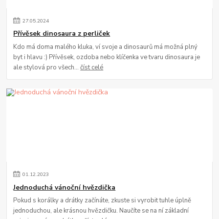
27
.
05
.
2024
Přívěsek dinosaura z perliček
Kdo má doma malého kluka, ví svoje a dinosaurů má možná plný
byt i hlavu :) Přívěsek, ozdoba nebo klíčenka ve tvaru dinosaura je
ale stylová pro všech...
číst celé
01
.
12
.
2023
Jednoduchá vánoční hvězdička
Pokud s korálky a drátky začínáte, zkuste si vyrobit tuhle úplně
jednoduchou, ale krásnou hvězdičku. Naučíte se na ní základní