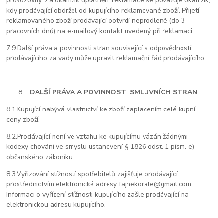
provozovny. Za okamžik uplatnění reklamace se považuje okamžik,
kdy prodávající obdržel od kupujícího reklamované zboží. Přijetí
reklamovaného zboží prodávající potvrdí neprodleně (do 3
pracovních dnů) na e-mailový kontakt uvedený při reklamaci.
7.9.
Další práva a povinnosti stran související s odpovědností
prodávajícího za vady může upravit reklamační řád prodávajícího.
DALŠÍ PRÁVA A POVINNOSTI SMLUVNÍCH STRAN
8.1.
Kupující nabývá vlastnictví ke zboží zaplacením celé kupní
ceny zboží.
8.2.
Prodávající není ve vztahu ke kupujícímu vázán žádnými
kodexy chování ve smyslu ustanovení § 1826 odst. 1 písm. e)
občanského zákoníku.
8.3.
Vyřizování stížností spotřebitelů zajišťuje prodávající
prostřednictvím elektronické adresy fajnekorale@gmail.com.
Informaci o vyřízení stížnosti kupujícího zašle prodávající na
elektronickou adresu kupujícího.