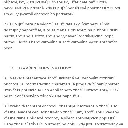
případě, kdy kupující svůj uživatelský účet déle než 2 roky
nevyužívá, či v případě, kdy kupující poruší své povinnosti z kupní
smlouvy (včetně obchodních podmínek).
2.6.
Kupující bere na vědomí, že uživatelský účet nemusí být
dostupný nepřetržitě, a to zejména s ohledem na nutnou údržbu
hardwarového a softwarového vybavení prodávajícího, popř.
nutnou údržbu hardwarového a softwarového vybavení třetích
osob.
UZAVŘENÍ KUPNÍ SMLOUVY
3.1.
Veškerá prezentace zboží umístěná ve webovém rozhraní
obchodu je informativního charakteru a prodávající není povinen
uzavřít kupní smlouvu ohledně tohoto zboží. Ustanovení § 1732
odst. 2 občanského zákoníku se nepoužije.
3.2.
Webové rozhraní obchodu obsahuje informace o zboží, a to
včetně uvedení cen jednotlivého zboží. Ceny zboží jsou uvedeny
včetně daně z přidané hodnoty a všech souvisejících poplatků.
Ceny zboží zůstávají v platnosti po dobu, kdy jsou zobrazovány ve