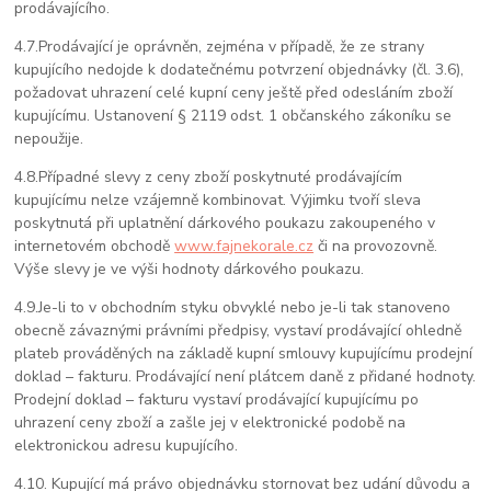
prodávajícího.
4.7.
Prodávající je oprávněn, zejména v případě, že ze strany
kupujícího nedojde k dodatečnému potvrzení objednávky (čl. 3.6),
požadovat uhrazení celé kupní ceny ještě před odesláním zboží
kupujícímu. Ustanovení § 2119 odst. 1 občanského zákoníku se
nepoužije.
4.8.
Případné slevy z ceny zboží poskytnuté prodávajícím
kupujícímu nelze vzájemně kombinovat. Výjimku tvoří sleva
poskytnutá při uplatnění dárkového poukazu zakoupeného v
internetovém obchodě
www.fajnekorale.cz
či na provozovně.
Výše slevy je ve výši hodnoty dárkového poukazu.
4.9.
Je-li to v obchodním styku obvyklé nebo je-li tak stanoveno
obecně závaznými právními předpisy, vystaví prodávající ohledně
plateb prováděných na základě kupní smlouvy kupujícímu prodejní
doklad – fakturu. Prodávající není plátcem daně z přidané hodnoty.
Prodejní doklad – fakturu vystaví prodávající kupujícímu po
uhrazení ceny zboží a zašle jej v elektronické podobě na
elektronickou adresu kupujícího.
4.10. Kupující má právo objednávku stornovat bez udání důvodu a