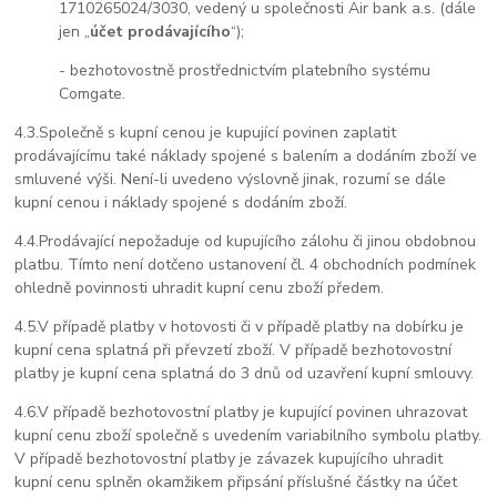
1710265024/3030, vedený u společnosti Air bank a.s. (dále
jen „
účet prodávajícího
“);
- bezhotovostně prostřednictvím platebního systému
Comgate.
4.3.
Společně s kupní cenou je kupující povinen zaplatit
prodávajícímu také náklady spojené s balením a dodáním zboží ve
smluvené výši. Není-li uvedeno výslovně jinak, rozumí se dále
kupní cenou i náklady spojené s dodáním zboží.
4.4.
Prodávající nepožaduje od kupujícího zálohu či jinou obdobnou
platbu. Tímto není dotčeno ustanovení čl. 4 obchodních podmínek
ohledně povinnosti uhradit kupní cenu zboží předem.
4.5.
V případě platby v hotovosti či v případě platby na dobírku je
kupní cena splatná při převzetí zboží. V případě bezhotovostní
platby je kupní cena splatná do 3 dnů od uzavření kupní smlouvy.
4.6.
V případě bezhotovostní platby je kupující povinen uhrazovat
kupní cenu zboží společně s uvedením variabilního symbolu platby.
V případě bezhotovostní platby je závazek kupujícího uhradit
kupní cenu splněn okamžikem připsání příslušné částky na účet