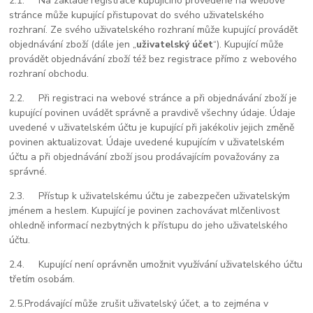
2.1.
Na základě registrace kupujícího provedené na webové
stránce může kupující přistupovat do svého uživatelského
rozhraní. Ze svého uživatelského rozhraní může kupující provádět
objednávání zboží (dále jen „
uživatelský účet
“). Kupující může
provádět objednávání zboží též bez registrace přímo z webového
rozhraní obchodu.
2.2.
Při registraci na webové stránce a při objednávání zboží je
kupující povinen uvádět správně a pravdivě všechny údaje. Údaje
uvedené v uživatelském účtu je kupující při jakékoliv jejich změně
povinen aktualizovat. Údaje uvedené kupujícím v uživatelském
účtu a při objednávání zboží jsou prodávajícím považovány za
správné.
2.3.
Přístup k uživatelskému účtu je zabezpečen uživatelským
jménem a heslem. Kupující je povinen zachovávat mlčenlivost
ohledně informací nezbytných k přístupu do jeho uživatelského
účtu.
2.4.
Kupující není oprávněn umožnit využívání uživatelského účtu
třetím osobám.
2.5.
Prodávající může zrušit uživatelský účet, a to zejména v