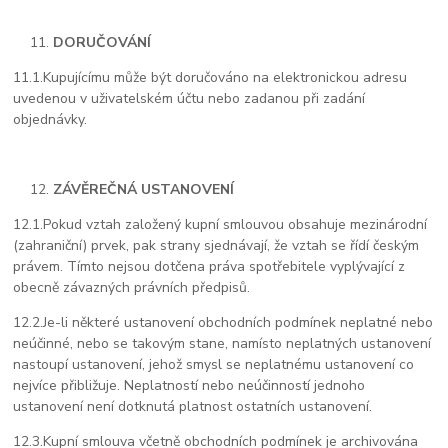
DORUČOVÁNÍ
11.1.
Kupujícímu může být doručováno na elektronickou adresu
uvedenou v uživatelském účtu nebo zadanou při zadání
objednávky.
ZÁVĚREČNÁ USTANOVENÍ
12.1.
Pokud vztah založený kupní smlouvou obsahuje mezinárodní
(zahraniční) prvek, pak strany sjednávají, že vztah se řídí českým
právem. Tímto nejsou dotčena práva spotřebitele vyplývající z
obecně závazných právních předpisů.
12.2.
Je-li některé ustanovení obchodních podmínek neplatné nebo
neúčinné, nebo se takovým stane, namísto neplatných ustanovení
nastoupí ustanovení, jehož smysl se neplatnému ustanovení co
nejvíce přibližuje. Neplatností nebo neúčinností jednoho
ustanovení není dotknutá platnost ostatních ustanovení.
12.3.
Kupní smlouva včetně obchodních podmínek je archivována