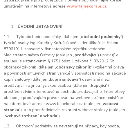
1295/23
,
platné pro prodej zboží v on-line obchodě Fajne korále
umístěném na internetové adrese
www.fajnekorale.cz
.
ÚVODNÍ USTANOVENÍ
1.1.
Tyto obchodní podmínky (dále jen „
obchodní podmínky
“)
fyzické osoby Ing. Kateřiny Kožušníkové s identifikačním číslem
87961911, zapsané v živnostenském rejstříku vedeném
Magistrátem města Ostravy (dále jen „
prodávající
“) upravují v
souladu s ustanovením § 1751 odst. 1 zákona č. 89/2012 Sb.,
občanský zákoník (dále jen „
občanský zákoník
“) vzájemná práva
a povinnosti smluvních stran vzniklé v souvislosti nebo na základě
kupní smlouvy (dále jen „
kupní smlouva
“) uzavírané mezi
prodávajícím a jinou fyzickou osobou (dále jen „
kupující
“)
prostřednictvím internetového obchodu prodávajícího. Internetový
obchod je prodávajícím provozován na webové stránce umístěné
na internetové adrese www.fajnekorale.cz (dále jen „
webová
stránka
“), a to prostřednictvím rozhraní webové stránky (dále jen
„
webové rozhraní obchodu
“).
1.2.
Obchodní podmínky se nevztahují na případy, kdy osoba,