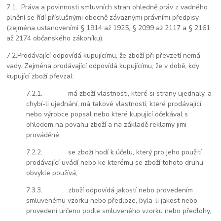
7.1.
Práva a povinnosti smluvních stran ohledně práv z vadného
plnění se řídí příslušnými obecně závaznými právními předpisy
(zejména ustanoveními § 1914 až 1925, § 2099 až 2117 a § 2161
až 2174 občanského zákoníku).
7.2.
Prodávající odpovídá kupujícímu, že zboží při převzetí nemá
vady. Zejména prodávající odpovídá kupujícímu, že v době, kdy
kupující zboží převzal:
7.2.1.
má zboží vlastnosti, které si strany ujednaly, a
chybí-li ujednání, má takové vlastnosti, které prodávající
nebo výrobce popsal nebo které kupující očekával s
ohledem na povahu zboží a na základě reklamy jimi
prováděné,
7.2.2.
se zboží hodí k účelu, který pro jeho použití
prodávající uvádí nebo ke kterému se zboží tohoto druhu
obvykle používá,
7.3.3.
zboží odpovídá jakostí nebo provedením
smluvenému vzorku nebo předloze, byla-li jakost nebo
provedení určeno podle smluveného vzorku nebo předlohy,