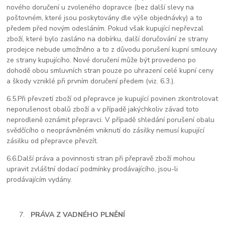
nového doručení u zvoleného dopravce (bez další slevy na
poštovném, které jsou poskytovány dle výše objednávky) a to
předem před novým odesláním. Pokud však kupující nepřevzal
zboží, které bylo zasláno na dobírku, další doručování ze strany
prodejce nebude umožněno a to z důvodu porušení kupní smlouvy
ze strany kupujícího. Nové doručení může být provedeno po
dohodě obou smluvních stran pouze po uhrazení celé kupní ceny
a škody vzniklé při prvním doručení předem (viz. 6.3.).
6.5.
Při převzetí zboží od přepravce je kupující povinen zkontrolovat
neporušenost obalů zboží a v případě jakýchkoliv závad toto
neprodleně oznámit přepravci. V případě shledání porušení obalu
svědčícího o neoprávněném vniknutí do zásilky nemusí kupující
zásilku od přepravce převzít.
6.6.
Další práva a povinnosti stran při přepravě zboží mohou
upravit zvláštní dodací podmínky prodávajícího, jsou-li
prodávajícím vydány.
PRÁVA Z VADNÉHO PLNĚNÍ