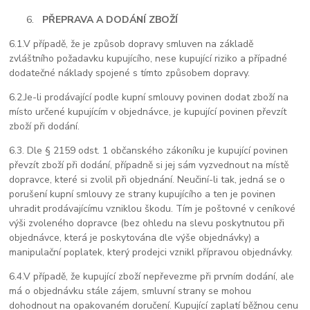
PŘEPRAVA A DODÁNÍ ZBOŽÍ
6.1.
V případě, že je způsob dopravy smluven na základě
zvláštního požadavku kupujícího, nese kupující riziko a případné
dodatečné náklady spojené s tímto způsobem dopravy.
6.2.
Je-li prodávající podle kupní smlouvy povinen dodat zboží na
místo určené kupujícím v objednávce, je kupující povinen převzít
zboží při dodání.
6.3. Dle § 2159 odst. 1 občanského zákoníku je kupující povinen
převzít zboží při dodání, případně si jej sám vyzvednout na místě
dopravce, které si zvolil při objednání. Neučiní-li tak, jedná se o
porušení kupní smlouvy ze strany kupujícího a ten je povinen
uhradit prodávajícímu vzniklou škodu. Tím je poštovné v ceníkové
výši zvoleného dopravce (bez ohledu na slevu poskytnutou při
objednávce, která je poskytována dle výše objednávky) a
manipulační poplatek, který prodejci vznikl přípravou objednávky.
6.4.
V případě, že kupující zboží nepřevezme při prvním dodání, ale
má o objednávku stále zájem, smluvní strany se mohou
dohodnout na opakovaném doručení. Kupující zaplatí běžnou cenu