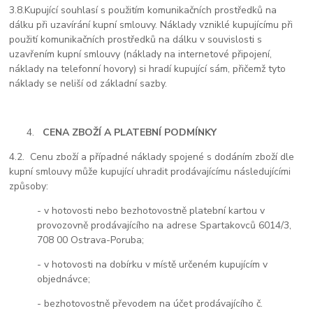
3.8.
Kupující souhlasí s použitím komunikačních prostředků na
dálku při uzavírání kupní smlouvy. Náklady vzniklé kupujícímu při
použití komunikačních prostředků na dálku v souvislosti s
uzavřením kupní smlouvy (náklady na internetové připojení,
náklady na telefonní hovory) si hradí kupující sám, přičemž tyto
náklady se neliší od základní sazby.
CENA ZBOŽÍ A PLATEBNÍ PODMÍNKY
4.2.
Cenu zboží a případné náklady spojené s dodáním zboží dle
kupní smlouvy může kupující uhradit prodávajícímu následujícími
způsoby:
- v hotovosti nebo bezhotovostně platební kartou v
provozovně prodávajícího na adrese Spartakovců 6014/3,
708 00 Ostrava-Poruba;
- v hotovosti na dobírku v místě určeném kupujícím v
objednávce;
- bezhotovostně převodem na účet prodávajícího č.