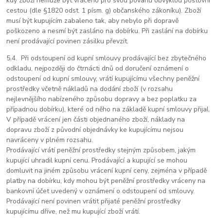
kdy zboží nemůže být vráceno pro svou povahu obvyklou poštovní
cestou (dle §1820 odst. 1 písm. g) občanského zákoníku). Zboží
musí být kupujícím zabaleno tak, aby nebylo při dopravě
poškozeno a nesmí být zasláno na dobírku. Při zaslání na dobírku
není prodávající povinen zásilku převzít.
5.4.
Při odstoupení od kupní smlouvy prodávající bez zbytečného
odkladu, nejpozději do čtrnácti dnů od doručení oznámení o
odstoupení od kupní smlouvy, vrátí kupujícímu všechny peněžní
prostředky včetně nákladů na dodání zboží (v rozsahu
nejlevnějšího nabízeného způsobu dopravy a bez poplatku za
případnou dobírku), které od něho na základě kupní smlouvy přijal.
V případě vrácení jen části objednaného zboží, náklady na
dopravu zboží z původní objednávky ke kupujícímu nejsou
navráceny v plném rozsahu.
Prodávající vrátí peněžní prostředky stejným způsobem, jakým
kupující uhradil kupní cenu. Prodávající a kupující se mohou
domluvit na jiném způsobu vrácení kupní ceny, zejména v případě
platby na dobírku, kdy mohou být peněžní prostředky vráceny na
bankovní účet uvedený v oznámení o odstoupení od smlouvy.
Prodávající není povinen vrátit přijaté peněžní prostředky
kupujícímu dříve, než mu kupující zboží vrátí.