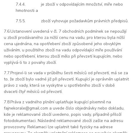
7.4.4.
je zboží v odpovídajícím množství, míře nebo
hmotnosti a
7.5.5.
zboží vyhovuje požadavkům právních předpisů.
7.6.
Ustanovení uvedená v čl. 7 obchodních podmínek se nepoužijí
u zboží prodávaného za nižší cenu na vadu, pro kterou byla nižší
cena ujednána, na opotřebení zboží způsobené jeho obvyklým
užíváním, u použitého zboží na vadu odpovídající míře používání
nebo opotřebení, kterou zboží mělo při převzetí kupujícím, nebo
vyplývá-li to z povahy zboží.
7.7.
Projeví-li se vada v průběhu šesti měsíců od převzetí, má se za
to, že zboží bylo vadné již při převzetí. Kupující je oprávněn uplatnit
právo z vady, která se vyskytne u spotřebního zboží v době
dvaceti čtyř měsíců od převzetí.
7.8.
Práva z vadného plnění uplatňuje kupující písemně na
fajnekorale
@gmail.com
a uvede číslo objednávky nebo dokladu,
kde je reklamované zboží uvedeno, popis vady, případně přiloží
fotodokumentaci. Následně reklamované zboží zašle na adresu
provozovny. Reklamaci lze uplatnit také fyzicky na adrese