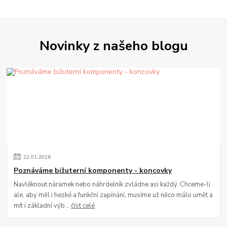
Novinky z našeho blogu
22
.
01
.
2026
Poznáváme bižuterní komponenty - koncovky
Navléknout náramek nebo náhrdelník zvládne asi každý. Chceme-li
ale, aby měl i hezké a funkční zapínání, musíme už něco málo umět a
mít i základní výb...
číst celé