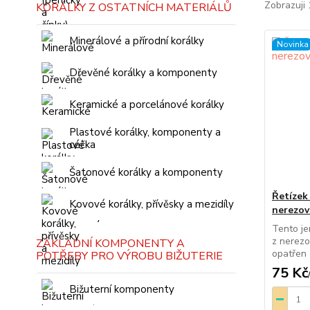
Zobrazuji 
KORÁLKY Z OSTATNÍCH MATERIÁLŮ
Minerálové a přírodní korálky
Novinka
Dřevěné korálky a komponenty
Keramické a porcelánové korálky
Plastové korálky, komponenty a
céčka
Šatonové korálky a komponenty
Řetízek
Kovové korálky, přívěsky a mezidíly
nerezová
Tento je
z nerezov
ZÁKLADNÍ KOMPONENTY A
opatřen 
POTŘEBY PRO VÝROBU BIŽUTERIE
75 Kč
Bižuterní komponenty