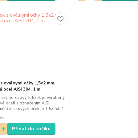
 s oválnými očky 1,5x2 mm,
á ocel AISI 304, 1 m
mný nerezový řetízek je vyrobený
vé oceli s označením AISI
ěr řetízkových oček je 1,5x2x0,4...
/
m
Přidat do košíku