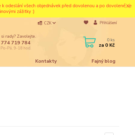
ce k odeslání všech objednávek před dovolenou a po dovolené se
novými zážitky :)
Přihlášení
CZK
 si rady? Zavolejte.
0
ks
 774 719 784
za
0 Kč
e Po-Pá, 9-18 hod.
a
Kontakty
Fajný blog