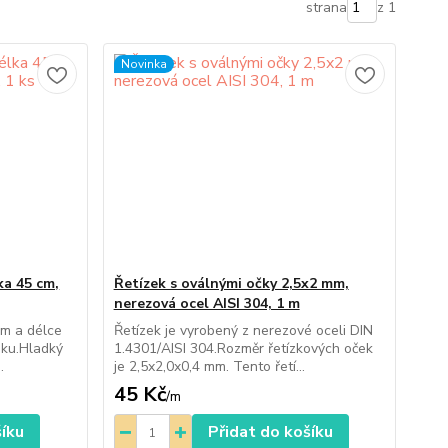
strana
z 1
Novinka
ka 45 cm,
Řetízek s oválnými očky 2,5x2 mm,
nerezová ocel AISI 304, 1 m
mm a délce
Řetízek je vyrobený z nerezové oceli DIN
nku.Hladký
1.4301/AISI 304.Rozměr řetízkových oček
.
je 2,5x2,0x0,4 mm. Tento řetí...
45 Kč
/
m
šíku
Přidat do košíku