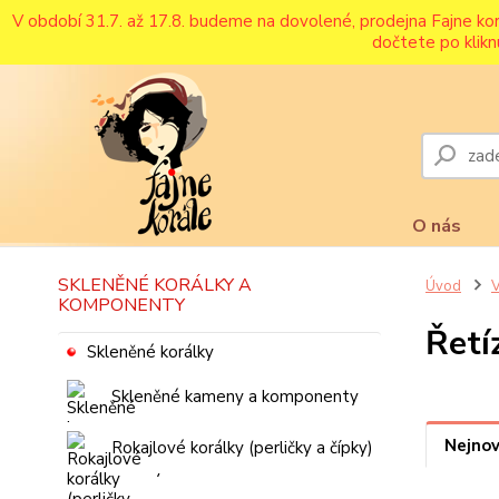
V období 31.7. až 17.8. budeme na dovolené, prodejna Fajne ko
dočtete po klikn
O nás
SKLENĚNÉ KORÁLKY A
Úvod
V
KOMPONENTY
Řetí
Skleněné korálky
Skleněné kameny a komponenty
Nejnov
Rokajlové korálky (perličky a čípky)