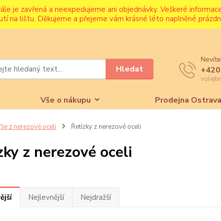
rále je zavřená a neexpedujeme ani objednávky. Veškeré informa
utí na lištu. Děkujeme a přejeme vám krásné léto naplněné prázdni
Nevíte
Hledat
+420
volejt
Vše o nákupu
Prodejna Ostrav
še z nerezové oceli
Řetízky z nerezové oceli
zky z nerezové oceli
ější
Nejlevnější
Nejdražší