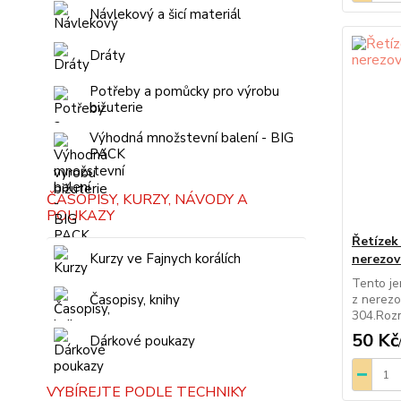
Návlekový a šicí materiál
Dráty
Potřeby a pomůcky pro výrobu
bižuterie
Výhodná množstevní balení - BIG
PACK
ČASOPISY, KURZY, NÁVODY A
POUKAZY
Řetízek
Kurzy ve Fajnych korálích
nerezov
Tento je
Časopisy, knihy
z nerezo
304.Rozm
50 Kč
Dárkové poukazy
VYBÍREJTE PODLE TECHNIKY