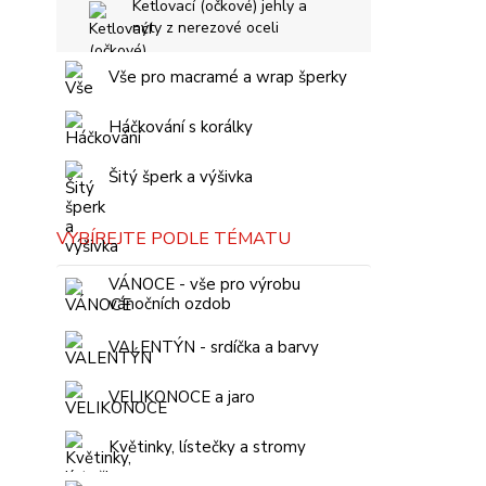
Ketlovací (očkové) jehly a
nýty z nerezové oceli
Vše pro macramé a wrap šperky
Háčkování s korálky
Šitý šperk a výšivka
VYBÍREJTE PODLE TÉMATU
VÁNOCE - vše pro výrobu
vánočních ozdob
VALENTÝN - srdíčka a barvy
VELIKONOCE a jaro
Květinky, lístečky a stromy