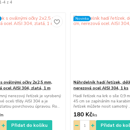
1-4 z 4
Novinka
 s oválnými očky 2x2,5 mm,
Náhrdelník hadí řetízek, dél
 ocel AISI 304, zlatá, 1 m
nerezová ocel AISI 304, 1 ks
mný nerezový řetízek je vyrobený
Hadí řetízek na krk o síle 0,9 
é oceli třídy AISI 304 a je
45 cm se zapínáním na karabi
zlatou povrchovou úpravou. Ro...
řetízek můžete nosit samotný ..
180 Kč
/
m
/
ks
Přidat do košíku
Přidat do ko