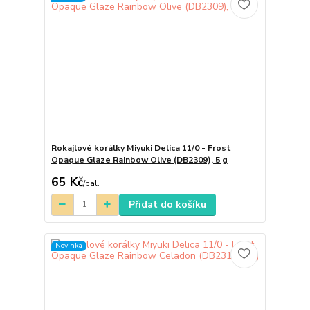
Rokajlové korálky Miyuki Delica 11/0 - Frost
Opaque Glaze Rainbow Olive (DB2309), 5 g
65 Kč
/
bal.
Přidat do košíku
Novinka