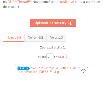
nit
DURAThread™
. Nezapomeňte na
korálkové jehly
a pusťte se
do práce :)
Upřesnit parametry
Nejnovější
Nejlevnější
Nejdražší
Zobrazuji 1-18 z 61
strana
z 4
další
Novinka