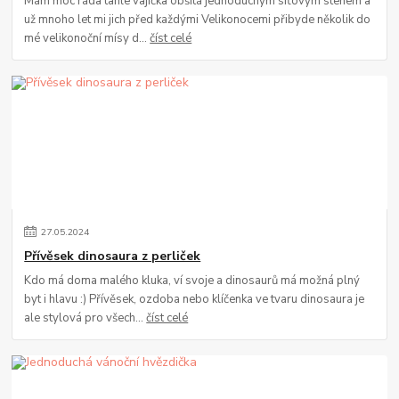
Mám moc ráda tahle vajíčka obšitá jednoduchým síťovým stehem a
už mnoho let mi jich před každými Velikonocemi přibyde několik do
mé velikonoční mísy d...
číst celé
27
.
05
.
2024
Přívěsek dinosaura z perliček
Kdo má doma malého kluka, ví svoje a dinosaurů má možná plný
byt i hlavu :) Přívěsek, ozdoba nebo klíčenka ve tvaru dinosaura je
ale stylová pro všech...
číst celé