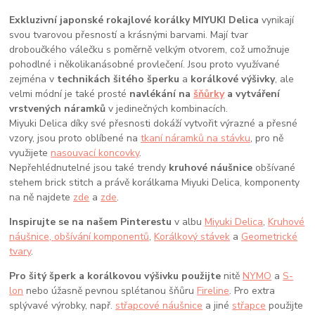
Exkluzivní japonské rokajlové korálky MIYUKI Delica
vynikají
svou tvarovou přesností a krásnými barvami. Mají tvar
droboučkého válečku s poměrně velkým otvorem, což umožnuje
pohodlné i několikanásobné provlečení. Jsou proto využívané
zejména v
technikách šitého šperku
a
korálkové výšivky
, ale
velmi módní je také prosté
navlékání na
šňůrky
a vytváření
vrstvených náramků
v jedinečných kombinacích.
Miyuki Delica díky své přesnosti dokáží vytvořit výrazné a přesné
vzory, jsou proto oblíbené na
tkaní náramků na stávku
, pro ně
využijete
nasouvací koncovky
.
Nepřehlédnutelné jsou také trendy
kruhové náušnice
obšívané
stehem brick stitch a právě korálkama Miyuki Delica, komponenty
na ně najdete
zde
a
zde
.
Inspirujte se na našem Pinterestu
v albu
Miyuki Delica
,
Kruhové
náušnice, obšívání komponentů
,
Korálkový stávek
a
Geometrické
tvary
.
Pro šitý šperk a korálkovou výšivku použijte
nitě
NYMO
a
S-
lon
nebo úžasně pevnou splétanou šňůru
Fireline
. Pro extra
splývavé výrobky, např.
střapcové náušnice
a jiné
střapce
použijte