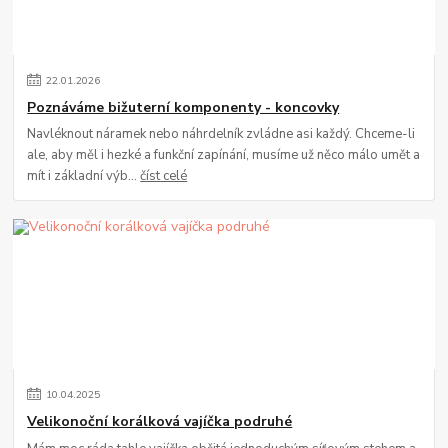
22
.
01
.
2026
Poznáváme bižuterní komponenty - koncovky
Navléknout náramek nebo náhrdelník zvládne asi každý. Chceme-li
ale, aby měl i hezké a funkční zapínání, musíme už něco málo umět a
mít i základní výb...
číst celé
10
.
04
.
2025
Velikonoční korálková vajíčka podruhé