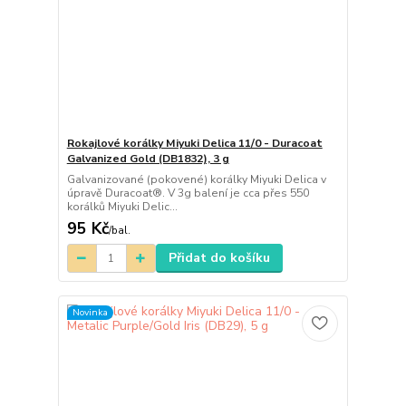
Rokajlové korálky Miyuki Delica 11/0 - Duracoat
Galvanized Gold (DB1832), 3 g
Galvanizované (pokovené) korálky Miyuki Delica v
úpravě Duracoat®. V 3g balení je cca přes 550
korálků Miyuki Delic...
95 Kč
/
bal.
Přidat do košíku
Novinka