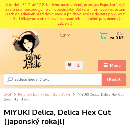
V období 31.7. až 17.8. budeme na dovolené, prodejna Fajne korále je
zavřená a neexpedujeme ani objednávky. Veškeré informace k odeslání
všech objednávek před dovolenou a po dovolené se dočtete po kliknutí
na lištu. Děkujeme a přejeme vám krásné léto naplněné prázdninovými
zážitky :)
0
ks
CZK
za
0 Kč
Menu
Hledat
Úvod
Rokajlové korálky (perličky a čípky)
MIYUKI Delica, Delica Hex Cut
(japonský rokajl)
MIYUKI Delica, Delica Hex Cut
(japonský rokajl)