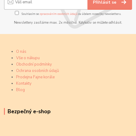
Přihlásit se
Souhlasím se
zpracováním osobních údajů
za účelem rozesílky newsletteru.
Newslettery zasíláme max. 2x měsíčně. Kdykoliv se můžete odhlásit.
O nás
Vše o nákupu
Obchodní podmínky
Ochrana osobních údajů
Prodejna Fajne korále
Kontakty
Blog
Bezpečný e-shop