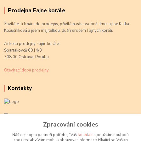
Prodejna Fajne korále
Zavítáte-li k nám do prodejny, přivítám vás osobně. Jmenuji se Katka
Kožušníková a jsem majitelkou, duší i srdcem Fajnych korálí.
Adresa prodejny Fajne korále:
Spartakovců 6014/3
708 00 Ostrava-Poruba
Otevírací doba prodejny
Kontakty
Kateřina Kožušníková
+420 774 719 784
Zpracování cookies
volejte Po-Pá, 9-18 hod.
Náš e-shop a partneři potřebují Váš
souhlas
s použitím souborů
cookies, aby Vám mohli zobrazovat informace týkající se Vašich