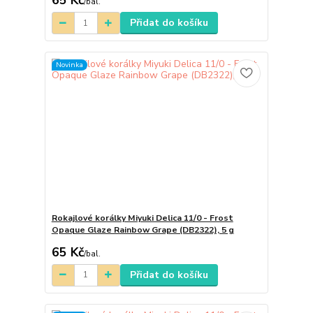
65 Kč
/
bal.
Přidat do košíku
Novinka
Rokajlové korálky Miyuki Delica 11/0 - Frost
Opaque Glaze Rainbow Grape (DB2322), 5 g
65 Kč
/
bal.
Přidat do košíku