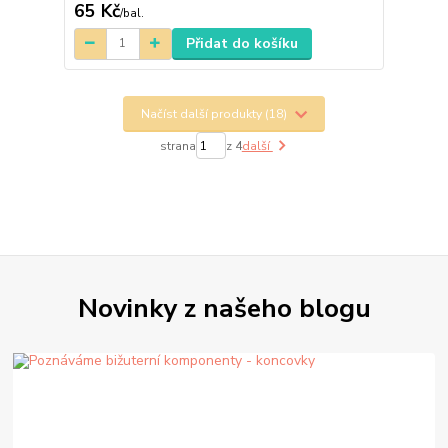
65 Kč
/
bal.
Přidat do košíku
Načíst další produkty (18)
strana
z 4
další
Novinky z našeho blogu