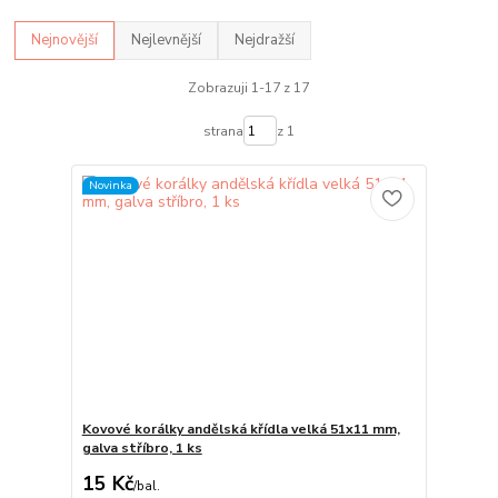
Nejnovější
Nejlevnější
Nejdražší
Zobrazuji 1-17 z 17
strana
z 1
Novinka
Kovové korálky andělská křídla velká 51x11 mm,
galva stříbro, 1 ks
15 Kč
/
bal.