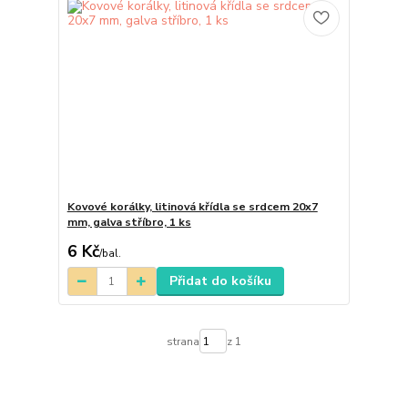
Kovové korálky, litinová křídla se srdcem 20x7
mm, galva stříbro, 1 ks
6 Kč
/
bal.
Přidat do košíku
strana
z 1