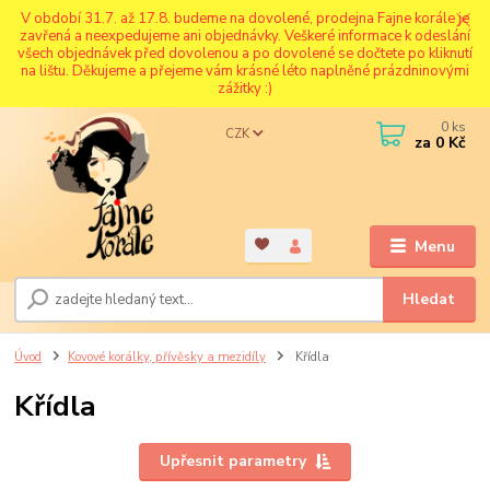
V období 31.7. až 17.8. budeme na dovolené, prodejna Fajne korále je
zavřená a neexpedujeme ani objednávky. Veškeré informace k odeslání
všech objednávek před dovolenou a po dovolené se dočtete po kliknutí
na lištu. Děkujeme a přejeme vám krásné léto naplněné prázdninovými
zážitky :)
0
ks
CZK
za
0 Kč
Menu
Hledat
Úvod
Kovové korálky, přívěsky a mezidíly
Křídla
Křídla
Upřesnit parametry