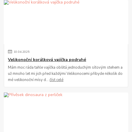
10
.
04
.
2025
Velikonoční korálková vajíčka podruhé
Mám moc ráda tahle vajíčka obšitá jednoduchým síťovým stehem a
už mnoho let mi jich před každými Velikonocemi přibyde několik do
mé velikonoční mísy d...
číst celé