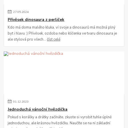
27
.
05
.
2024
Přívěsek dinosaura z perliček
Kdo má doma malého kluka, ví svoje a dinosaurů má možná plný
byt i hlavu :) Přívěsek, ozdoba nebo klíčenka ve tvaru dinosaura je
ale stylová pro všech...
číst celé
01
.
12
.
2023
Jednoduchá vánoční hvězdička
Pokud s korálky a drátky začínáte, zkuste si vyrobit tuhle úplně
jednoduchou, ale krásnou hvězdičku. Naučíte se na ní základní