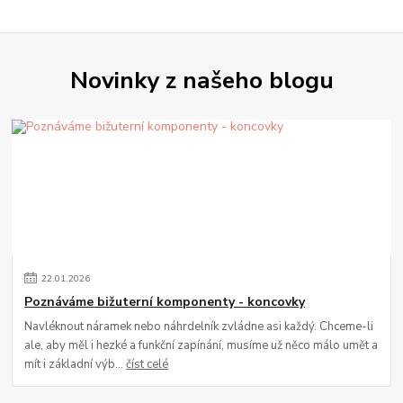
Novinky z našeho blogu
22
.
01
.
2026
Poznáváme bižuterní komponenty - koncovky
Navléknout náramek nebo náhrdelník zvládne asi každý. Chceme-li
ale, aby měl i hezké a funkční zapínání, musíme už něco málo umět a
mít i základní výb...
číst celé