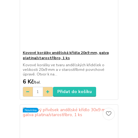
Kovové korálky andělská křídla 20x9 mm, galva
platina/starostříbro, 1 ks
Kovové korálky ve tvaru andělských křidélek o
velikosti 20x9 mm a v starostříbrné povrchové
úpravě. Otvor k na...
6 Kč
/
bal.
Přidat do košíku
Novinka