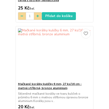
černá s listrem, hematitová
25 Kč
/
bal.
Přidat do košíku
Mačkané korálky kuličky 6 mm, 27 ks/16 cm -
matná stříbrná, bronze aluminium
Skleněné mačkané korálky ve tvaru kuliček o
průměru 6 mm s matnou stříbrnou úpravou bronze
aluminium.Korálky jsou v...
20 Kč
/
bal.