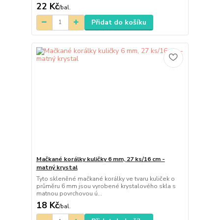
22 Kč
/
bal.
Přidat do košíku
Mačkané korálky kuličky 6 mm, 27 ks/16 cm -
matný krystal
Tyto skleněné mačkané korálky ve tvaru kuliček o
průměru 6 mm jsou vyrobené krystalového skla s
matnou povrchovou ú...
18 Kč
/
bal.