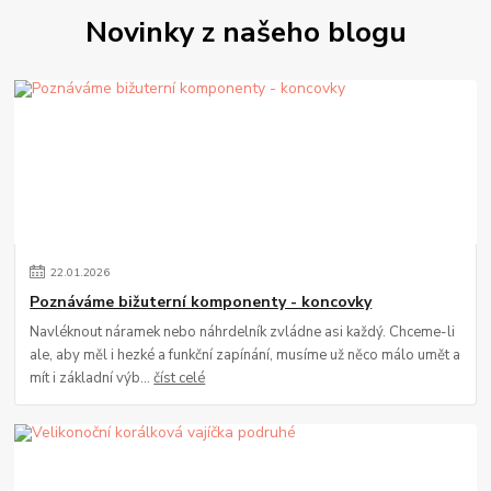
Novinky z našeho blogu
22
.
01
.
2026
Poznáváme bižuterní komponenty - koncovky
Navléknout náramek nebo náhrdelník zvládne asi každý. Chceme-li
ale, aby měl i hezké a funkční zapínání, musíme už něco málo umět a
mít i základní výb...
číst celé