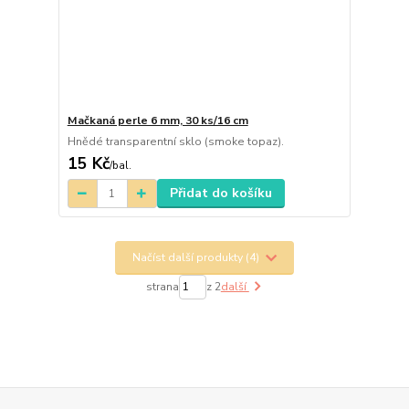
Mačkaná perle 6 mm, 30 ks/16 cm
Hnědé transparentní sklo (smoke topaz).
15 Kč
/
bal.
Přidat do košíku
Načíst další produkty (4)
strana
z 2
další