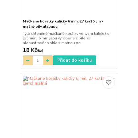
Mačkané korálky kuličky 6 mm, 27 ks/16 cm -
matný bílý alabastr
Tyto skleněné mačkané korálky ve tvaru kuliček o
průměru 6 mm jsou vyrobené z bílého
alabastrového skla s matnou po...
18 Kč
/
bal.
Přidat do košíku