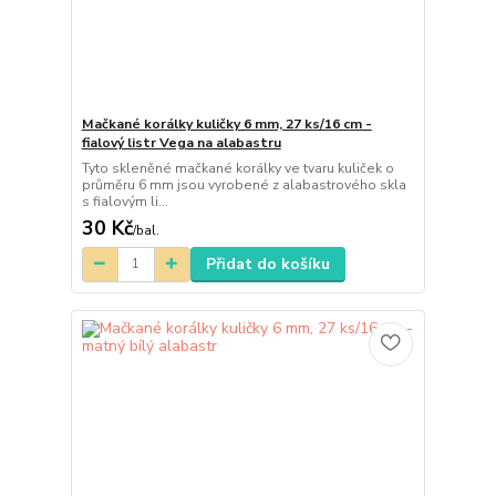
Mačkané korálky kuličky 6 mm, 27 ks/16 cm -
fialový listr Vega na alabastru
Tyto skleněné mačkané korálky ve tvaru kuliček o
průměru 6 mm jsou vyrobené z alabastrového skla
s fialovým li...
30 Kč
/
bal.
Přidat do košíku