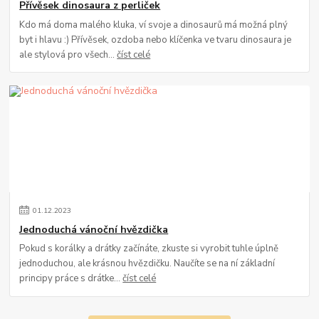
Přívěsek dinosaura z perliček
Kdo má doma malého kluka, ví svoje a dinosaurů má možná plný
byt i hlavu :) Přívěsek, ozdoba nebo klíčenka ve tvaru dinosaura je
ale stylová pro všech...
číst celé
01
.
12
.
2023
Jednoduchá vánoční hvězdička
Pokud s korálky a drátky začínáte, zkuste si vyrobit tuhle úplně
jednoduchou, ale krásnou hvězdičku. Naučíte se na ní základní
principy práce s drátke...
číst celé