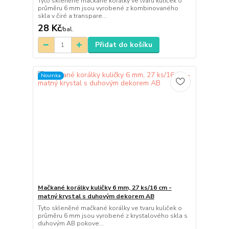
Tyto skleněné mačkané korálky ve tvaru kuliček o
průměru 6 mm jsou vyrobené z kombinovaného
skla v čiré a transpare...
28 Kč
/
bal.
Přidat do košíku
Novinka
Mačkané korálky kuličky 6 mm, 27 ks/16 cm -
matný krystal s duhovým dekorem AB
Tyto skleněné mačkané korálky ve tvaru kuliček o
průměru 6 mm jsou vyrobené z krystalového skla s
duhovým AB pokove...