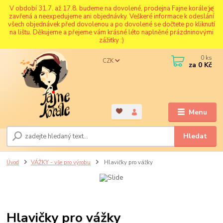
V období 31.7. až 17.8. budeme na dovolené, prodejna Fajne korále je
zavřená a neexpedujeme ani objednávky. Veškeré informace k odeslání
všech objednávek před dovolenou a po dovolené se dočtete po kliknutí
na lištu. Děkujeme a přejeme vám krásné léto naplněné prázdninovými
zážitky :)
0
ks
CZK
za
0 Kč
Menu
Hledat
Úvod
VÁŽKY - vše pro výrobu
Hlavičky pro vážky
Hlavičky pro vážky