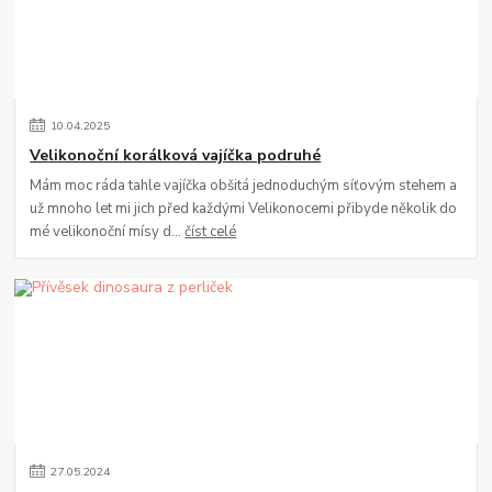
10
.
04
.
2025
Velikonoční korálková vajíčka podruhé
Mám moc ráda tahle vajíčka obšitá jednoduchým síťovým stehem a
už mnoho let mi jich před každými Velikonocemi přibyde několik do
mé velikonoční mísy d...
číst celé
27
.
05
.
2024