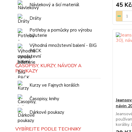
45 Kč
Návlekový a šicí materiál
Dráty
Potřeby a pomůcky pro výrobu
bižuterie
Výhodná množstevní balení - BIG
PACK
ČASOPISY, KURZY, NÁVODY A
POUKAZY
Kurzy ve Fajnych korálích
Časopisy, knihy
Jeansov
návin 2
Dárkové poukazy
Jeansové
používan
korálky. 
VYBÍREJTE PODLE TECHNIKY