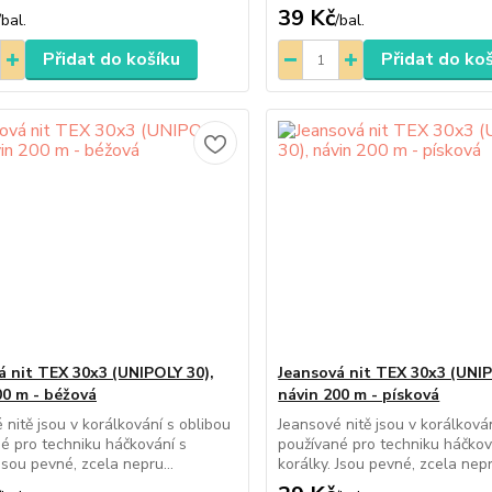
39 Kč
/
bal.
/
bal.
Přidat do košíku
Přidat do ko
á nit TEX 30x3 (UNIPOLY 30),
Jeansová nit TEX 30x3 (UNIP
00 m - béžová
návin 200 m - písková
 nitě jsou v korálkování s oblibou
Jeansové nitě jsou v korálková
é pro techniku háčkování s
používané pro techniku háčkov
Jsou pevné, zcela nepru...
korálky. Jsou pevné, zcela nepr