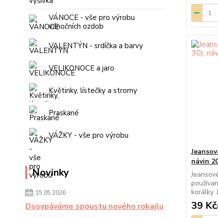
VÁNOCE - vše pro výrobu
vánočních ozdob
VALENTÝN - srdíčka a barvy
VELIKONOCE a jaro
Květinky, lístečky a stromy
Praskané
VÁŽKY - vše pro výrobu
Jeansov
návin 2
Novinky
Jeansové
používan
korálky. 
15.05.2026
39 Kč
Dosypáváme spoustu nového rokajlu