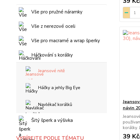
39 Kč
Vše pro pružné náramky
Vše z nerezové oceli
Vše pro macramé a wrap šperky
Háčkování s korálky
Jeansové nitě
Háčky a jehly Big Eye
Jeansov
Navlékač korálků
návin 2
Jeansové
Šitý šperk a výšivka
používan
korálky. 
39 Kč
VYBÍREJTE PODLE TÉMATU