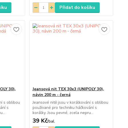
šíku
Přidat do košíku
OLY 30),
Jeansová nit TEX 30x3 (UNIPOLY 30),
návin 200 m - černá
ní s oblibou
Jeansové nitě jsou v korálkování s oblibou
ání s
používané pro techniku háčkování s
u...
korálky. Jsou pevné, zcela nepru...
39 Kč
/
bal.