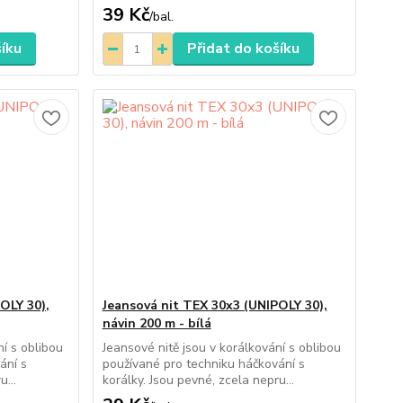
39 Kč
/
bal.
šíku
Přidat do košíku
OLY 30),
Jeansová nit TEX 30x3 (UNIPOLY 30),
návin 200 m - bílá
ní s oblibou
Jeansové nitě jsou v korálkování s oblibou
ání s
používané pro techniku háčkování s
u...
korálky. Jsou pevné, zcela nepru...