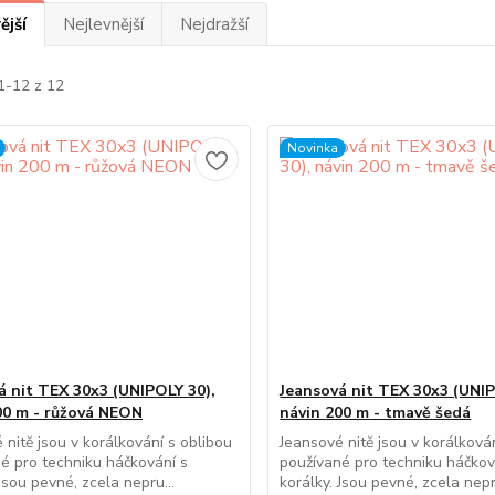
ější
Nejlevnější
Nejdražší
1-12 z 12
Novinka
á nit TEX 30x3 (UNIPOLY 30),
Jeansová nit TEX 30x3 (UNIP
00 m - růžová NEON
návin 200 m - tmavě šedá
 nitě jsou v korálkování s oblibou
Jeansové nitě jsou v korálková
é pro techniku háčkování s
používané pro techniku háčkov
Jsou pevné, zcela nepru...
korálky. Jsou pevné, zcela nepr