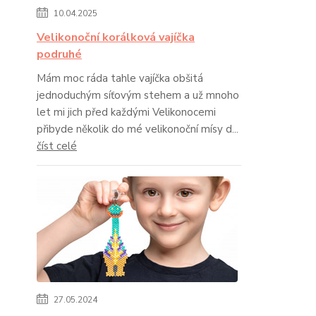
10.04.2025
Velikonoční korálková vajíčka
podruhé
Mám moc ráda tahle vajíčka obšitá
jednoduchým síťovým stehem a už mnoho
let mi jich před každými Velikonocemi
přibyde několik do mé velikonoční mísy d...
číst celé
27.05.2024