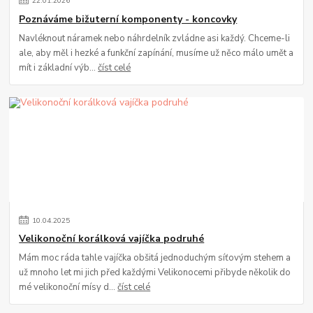
22
.
01
.
2026
Poznáváme bižuterní komponenty - koncovky
Navléknout náramek nebo náhrdelník zvládne asi každý. Chceme-li
ale, aby měl i hezké a funkční zapínání, musíme už něco málo umět a
mít i základní výb...
číst celé
10
.
04
.
2025
Velikonoční korálková vajíčka podruhé
Mám moc ráda tahle vajíčka obšitá jednoduchým síťovým stehem a
už mnoho let mi jich před každými Velikonocemi přibyde několik do
mé velikonoční mísy d...
číst celé