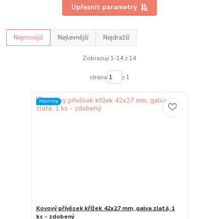
Upřesnit parametry
Nejnovější
Nejlevnější
Nejdražší
Zobrazuji 1-14 z 14
strana
z 1
Novinka
Kovový přívěsek křížek 42x27 mm, galva zlatá, 1
ks - zdobený