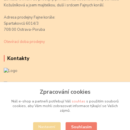
Kožušníková a jsem majitelkou, duší i srdcem Fajnych korálí.
Adresa prodejny Fajne korále:
Spartakovců 6014/3
708 00 Ostrava-Poruba
Otevírací doba prodejny
Kontakty
Kateřina Kožušníková
+420 774 719 784
Zpracování cookies
volejte Po-Pá, 9-18 hod.
Náš e-shop a partneři potřebují Váš
souhlas
s použitím souborů
cookies, aby Vám mohli zobrazovat informace týkající se Vašich
info@fajnekorale.cz
zájmů.
Souhlasím
Nastavení