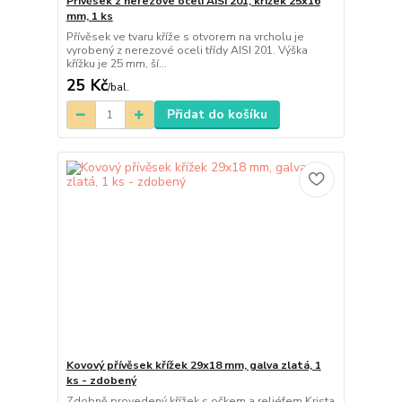
Přívěsek z nerezové oceli AISI 201, křížek 25x16
mm, 1 ks
Přívěsek ve tvaru kříže s otvorem na vrcholu je
vyrobený z nerezové oceli třídy AISI 201. Výška
křížku je 25 mm, ší...
25 Kč
/
bal.
Přidat do košíku
Kovový přívěsek křížek 29x18 mm, galva zlatá, 1
ks - zdobený
Zdobně provedený křížek s očkem a reliéfem Krista