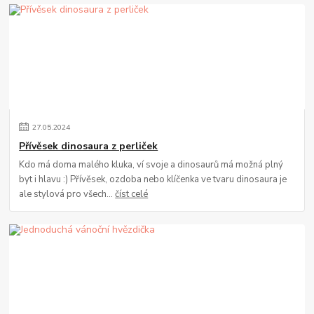
27
.
05
.
2024
Přívěsek dinosaura z perliček
Kdo má doma malého kluka, ví svoje a dinosaurů má možná plný
byt i hlavu :) Přívěsek, ozdoba nebo klíčenka ve tvaru dinosaura je
ale stylová pro všech...
číst celé