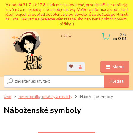
V období 31.7. až 17.8. budeme na dovolené, prodejna Fajne korále je
zavřená a neexpedujeme ani objednávky. Veškeré informace k odeslání
všech objednávek před dovolenou a po dovolené se dočtete po kliknutí
na lištu. Děkujeme a přejeme vám krásné léto naplněné prázdninovými
zážitky :)
0
ks
CZK
za
0 Kč
Menu
Hledat
Úvod
Kovové korálky, přívěsky a mezidíly
Náboženské symboly
Náboženské symboly