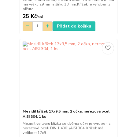
má výšku 29 mm a šířku 18 mm.Křížek je vyroben z
bižute...
25 Kč
/
bal.
Přidat do košíku
Mezidíl křížek 17x9,5 mm, 2 očka, nerezová ocel
AISI 304, 1 ks
Mezidíl ve tvaru křížku se dvěma očky je vyroben z
nerezové oceli DIN 1.4301/AISI 304. Křížek má
velikost 17x9...