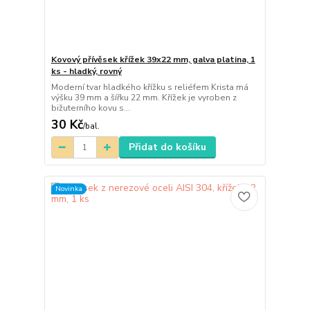
Kovový přívěsek křížek 39x22 mm, galva platina, 1
ks - hladký, rovný
Moderní tvar hladkého křížku s reliéfem Krista má
výšku 39 mm a šířku 22 mm. Křížek je vyroben z
bižuterního kovu s...
30 Kč
/
bal.
Přidat do košíku
Novinka