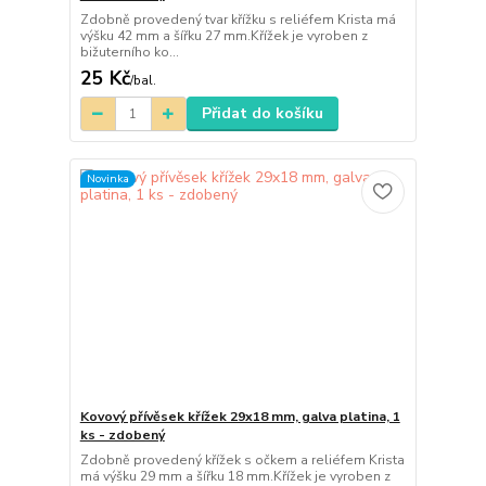
Zdobně provedený tvar křížku s reliéfem Krista má
výšku 42 mm a šířku 27 mm.Křížek je vyroben z
bižuterního ko...
25 Kč
/
bal.
Přidat do košíku
Novinka
Kovový přívěsek křížek 29x18 mm, galva platina, 1
ks - zdobený
Zdobně provedený křížek s očkem a reliéfem Krista
má výšku 29 mm a šířku 18 mm.Křížek je vyroben z