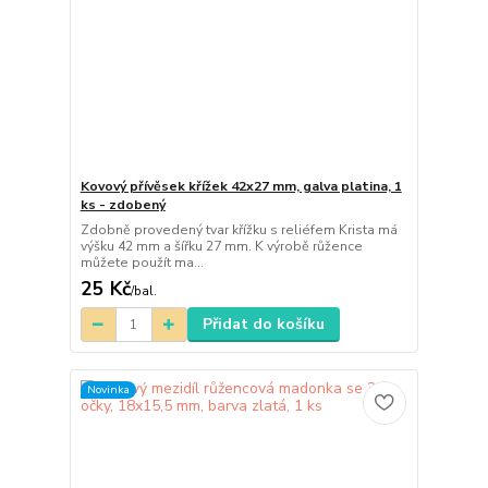
Kovový přívěsek křížek 42x27 mm, galva platina, 1
ks - zdobený
Zdobně provedený tvar křížku s reliéfem Krista má
výšku 42 mm a šířku 27 mm. K výrobě růžence
můžete použít ma...
25 Kč
/
bal.
Přidat do košíku
Novinka