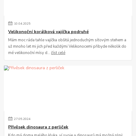
10
.
04
.
2025
Velikonoční korálková vajíčka podruhé
Mám moc ráda tahle vajíčka obšitá jednoduchým síťovým stehem a
už mnoho let mi jich před každými Velikonocemi přibyde několik do
mé velikonoční mísy d...
číst celé
27
.
05
.
2024
Přívěsek dinosaura z perliček
Kdo má doma malého kluka, ví svoje a dinosaurů má možná plný