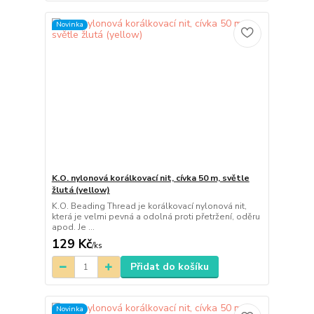
Novinka
K.O. nylonová korálkovací nit, cívka 50 m, světle
žlutá (yellow)
K.O. Beading Thread je korálkovací nylonová nit,
která je velmi pevná a odolná proti přetržení, oděru
apod. Je ...
129 Kč
/
ks
Přidat do košíku
Novinka