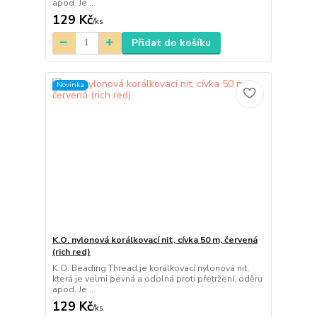
apod. Je ...
129 Kč
/
ks
Přidat do košíku
Novinka
K.O. nylonová korálkovací nit, cívka 50 m, červená
(rich red)
K.O. Beading Thread je korálkovací nylonová nit,
která je velmi pevná a odolná proti přetržení, oděru
apod. Je ...
129 Kč
/
ks