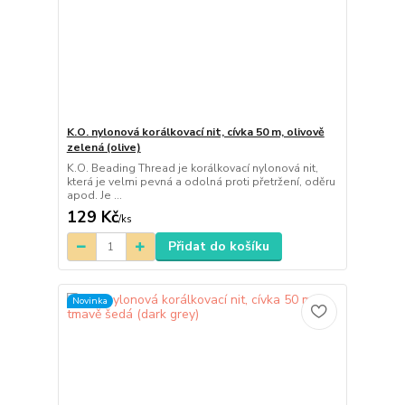
K.O. nylonová korálkovací nit, cívka 50 m, olivově
zelená (olive)
K.O. Beading Thread je korálkovací nylonová nit,
která je velmi pevná a odolná proti přetržení, oděru
apod. Je ...
129 Kč
/
ks
Přidat do košíku
Novinka