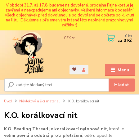
V období 31.7. až 17.8. budeme na dovolené, prodejna Fajne korále je
zavřená a neexpedujeme ani objednávky. Veškeré informace k odeslání
všech objednávek před dovolenou a po dovolené se dočtete po kliknutí
na lištu. Děkujeme a přejeme vám krásné léto naplněné prázdninovými
zážitky :)
0
ks
CZK
za
0 Kč
Menu
Hledat
Úvod
Návlekový a šicí materiál
K.O. korálkovací nit
K.O. korálkovací nit
K.O. Beading Thread je korálkovací nylonová nit
, která je
velmi pevná a odolná proti přetržení
, oděru apod. Je