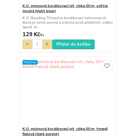
K.O. nylonová korálkovací nit, cívka 50 m, světle
modrá (light blue)
K.O. Beading Thread je korálkovací nylonová nit,
která je velmi pevná a odolná proti přetržení, oděru
apod. Je ...
129 Kč
/
ks
Přidat do košíku
Novinka
K.O. nylonová korálkovací nit, cívka 50 m, tmavě
fialová (dark purple)