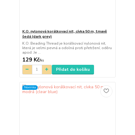
K.O. nylonová korálkovací nit, cívka 50 m, tmavě
šedá (dark grey)
K.O. Beading Thread je korálkovací nylonová nit,
která je velmi pevná a odolná proti přetržení, oděru
apod. Je ...
129 Kč
/
ks
Přidat do košíku
Novinka