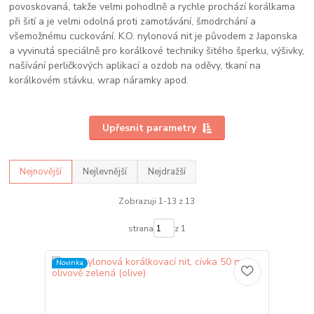
povoskovaná, takže velmi pohodlně a rychle prochází korálkama
při šití a je velmi odolná proti zamotávání, šmodrchání a
všemožnému cuckování. K.O. nylonová nit je původem z Japonska
a vyvinutá speciálně pro korálkové techniky šitého šperku, výšivky,
našívání perličkových aplikací a ozdob na oděvy, tkaní na
korálkovém stávku, wrap náramky apod.
Upřesnit parametry
Nejnovější
Nejlevnější
Nejdražší
Zobrazuji 1-13 z 13
strana
z 1
Novinka