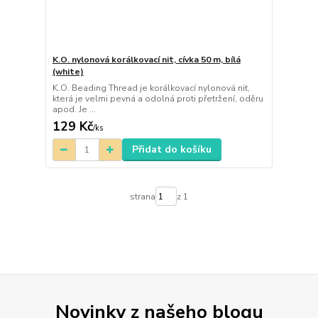
K.O. nylonová korálkovací nit, cívka 50 m, bílá
(white)
K.O. Beading Thread je korálkovací nylonová nit,
která je velmi pevná a odolná proti přetržení, oděru
apod. Je ...
129 Kč
/
ks
Přidat do košíku
strana
z 1
Novinky z našeho blogu