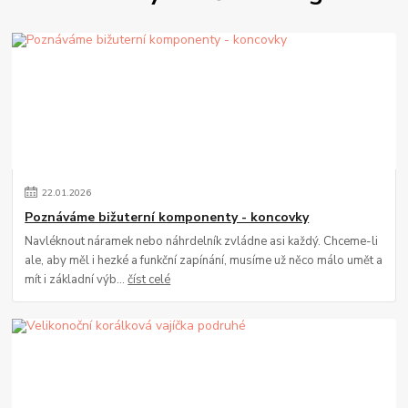
22
.
01
.
2026
Poznáváme bižuterní komponenty - koncovky
Navléknout náramek nebo náhrdelník zvládne asi každý. Chceme-li
ale, aby měl i hezké a funkční zapínání, musíme už něco málo umět a
mít i základní výb...
číst celé