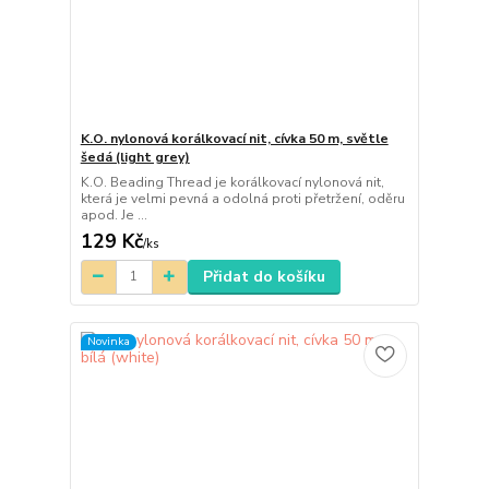
K.O. nylonová korálkovací nit, cívka 50 m, světle
šedá (light grey)
K.O. Beading Thread je korálkovací nylonová nit,
která je velmi pevná a odolná proti přetržení, oděru
apod. Je ...
129 Kč
/
ks
Přidat do košíku
Novinka