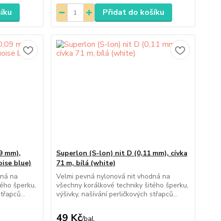
šíku
Přidat do košíku
09 mm),
Superlon (S-lon) nit D (0,11 mm), cívka
oise blue)
71 m, bílá (white)
dná na
Velmi pevná nylonová nit vhodná na
tého šperku,
všechny korálkové techniky šitého šperku,
třapců...
výšivky, našívání perličkových střapců...
49 Kč
/
bal.