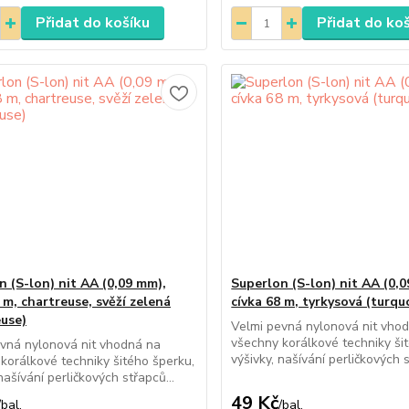
Přidat do košíku
Přidat do ko
n (S-lon) nit AA (0,09 mm),
Superlon (S-lon) nit AA (0,
 m, chartreuse, svěží zelená
cívka 68 m, tyrkysová (turqu
euse)
Velmi pevná nylonová nit vho
všechny korálkové techniky ši
vná nylonová nit vhodná na
výšivky, našívání perličkových s
korálkové techniky šitého šperku,
našívání perličkových střapců...
49 Kč
/
bal.
/
bal.