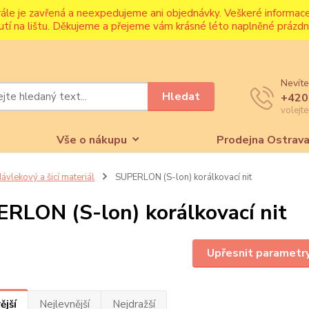
rále je zavřená a neexpedujeme ani objednávky. Veškeré informa
utí na lištu. Děkujeme a přejeme vám krásné léto naplněné prázdni
Nevíte
Hledat
+420
volejt
Vše o nákupu
Prodejna Ostrav
ávlekový a šicí materiál
SUPERLON (S-lon) korálkovací nit
RLON (S-lon) korálkovací nit
Upřesnit parametr
ější
Nejlevnější
Nejdražší