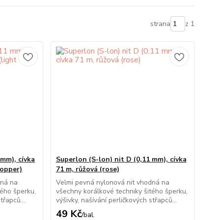
strana
z 1
 mm), cívka
Superlon (S-lon) nit D (0,11 mm), cívka
copper)
71 m, růžová (rose)
dná na
Velmi pevná nylonová nit vhodná na
tého šperku,
všechny korálkové techniky šitého šperku,
třapců...
výšivky, našívání perličkových střapců...
49 Kč
/
bal.