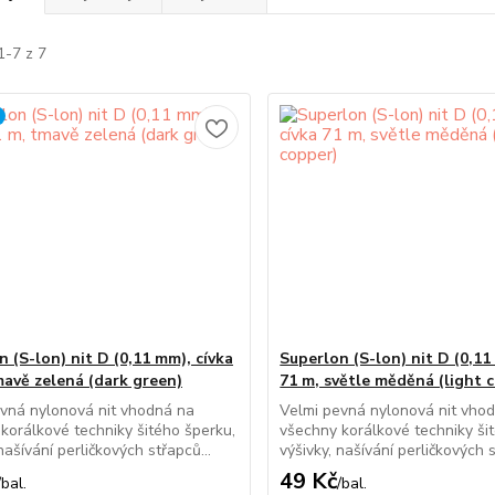
1-7 z 7
 (S-lon) nit D (0,11 mm), cívka
Superlon (S-lon) nit D (0,11
mavě zelená (dark green)
71 m, světle měděná (light 
vná nylonová nit vhodná na
Velmi pevná nylonová nit vho
korálkové techniky šitého šperku,
všechny korálkové techniky ši
našívání perličkových střapců...
výšivky, našívání perličkových s
49 Kč
/
bal.
/
bal.