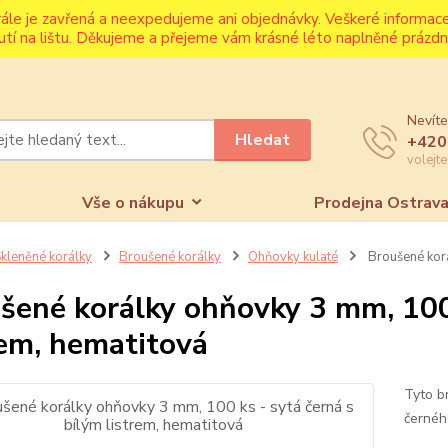
rále je zavřená a neexpedujeme ani objednávky. Veškeré informa
utí na lištu. Děkujeme a přejeme vám krásné léto naplněné prázdni
Nevíte
Hledat
+420
volejt
Vše o nákupu
Prodejna Ostrav
kleněné korálky
Broušené korálky
Ohňovky kulaté
Broušené korá
šené korálky ohňovky 3 mm, 100 
rem, hematitová
Tyto b
černého