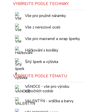
VYBÍREJTE PODLE TECHNIKY
Vše pro pružné náramky
Vše z nerezové oceli
Vše pro macramé a wrap šperky
Háčkování s korálky
Šitý šperk a výšivka
VYBÍREJTE PODLE TÉMATU
VÁNOCE - vše pro výrobu
vánočních ozdob
VALENTÝN - srdíčka a barvy