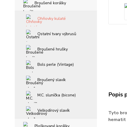
Broušené korálky
Ohňovky kulaté
Ostatní tvary výbrusů
Broušené hrušky
Bols perle (Vintage)
Broušený slavík
Popis 
M.C. sluníčka (bicone)
Velkodírový slavík
Tyto bro
hematit
Ploškované korálky