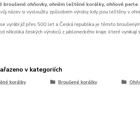
é broušené ohňovky,
ohněm leštěné korálky, ohňové perle
Svůj název si vysloužily způsobem výroby, kdy jsou leštěny v ohni
e vyrábí již přes 500 let a Česká republika je těmito broušeným
d několika českých výrobců z jabloneckého kraje, které vynikají 
zařazeno v kategoriích
ěné korálky
Broušené korálky
Ohňo