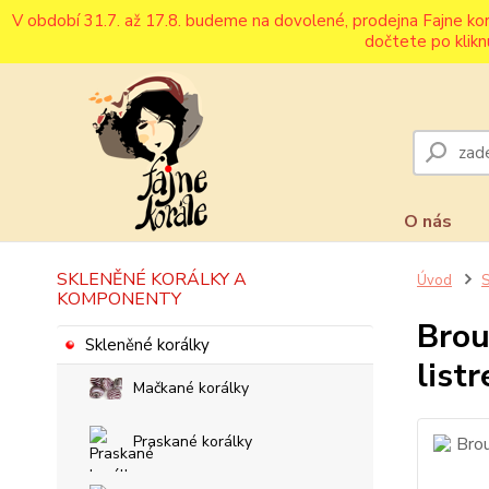
V období 31.7. až 17.8. budeme na dovolené, prodejna Fajne ko
dočtete po klikn
O nás
SKLENĚNÉ KORÁLKY A
Úvod
S
KOMPONENTY
Brou
Skleněné korálky
list
Mačkané korálky
Praskané korálky