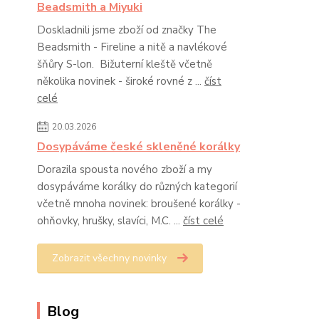
Beadsmith a Miyuki
Doskladnili jsme zboží od značky The
Beadsmith - Fireline a nitě a navlékové
šňůry S-lon. Bižuterní kleště včetně
několika novinek - široké rovné z ...
číst
celé
20.03.2026
Dosypáváme české skleněné korálky
Dorazila spousta nového zboží a my
dosypáváme korálky do různých kategorií
včetně mnoha novinek: broušené korálky -
ohňovky, hrušky, slavíci, M.C. ...
číst celé
Zobrazit všechny novinky
Blog