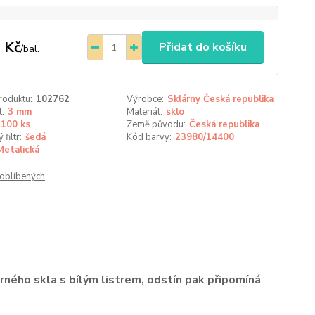
 Kč
Přidat do košíku
/
bal.
roduktu:
102762
Výrobce:
Sklárny Česká republika
t:
3 mm
Materiál:
sklo
100 ks
Země původu:
Česká republika
filtr:
šedá
Kód barvy:
23980/14400
Metalická
oblíbených
rného skla s bílým listrem, odstín pak připomíná