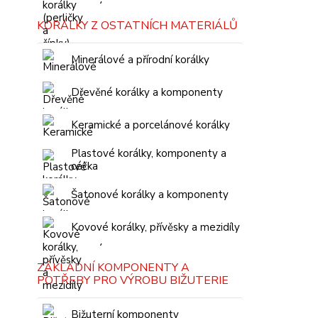
KORÁLKY Z OSTATNÍCH MATERIÁLŮ
Minerálové a přírodní korálky
Dřevěné korálky a komponenty
Keramické a porcelánové korálky
Plastové korálky, komponenty a
céčka
Šatonové korálky a komponenty
Kovové korálky, přívěsky a mezidíly
ZÁKLADNÍ KOMPONENTY A
POTŘEBY PRO VÝROBU BIŽUTERIE
Bižuterní komponenty