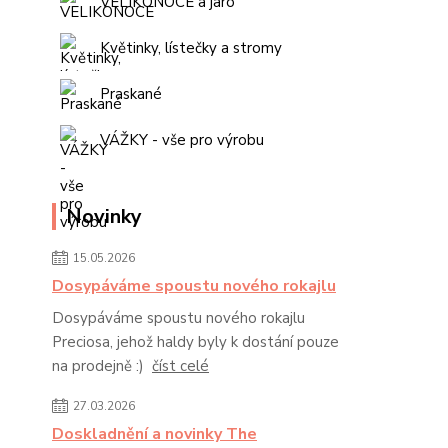
VELIKONOCE a jaro
Květinky, lístečky a stromy
Praskané
VÁŽKY - vše pro výrobu
Novinky
15.05.2026
Dosypáváme spoustu nového rokajlu
Dosypáváme spoustu nového rokajlu
Preciosa, jehož haldy byly k dostání pouze
na prodejně :)
číst celé
27.03.2026
Doskladnění a novinky The