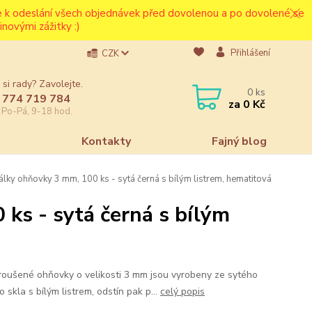
ce k odeslání všech objednávek před dovolenou a po dovolené se
novými zážitky :)
Přihlášení
CZK
 si rady? Zavolejte.
0
ks
 774 719 784
za
0 Kč
e Po-Pá, 9-18 hod.
a
Kontakty
Fajný blog
lky ohňovky 3 mm, 100 ks - sytá černá s bílým listrem, hematitová
ks - sytá černá s bílým
roušené ohňovky o velikosti 3 mm jsou vyrobeny ze sytého
 skla s bílým listrem, odstín pak p...
celý popis