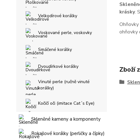
Skleněn
krásky
. 
Velkodírové korálky
Ohňovky s
ohňovky o
Voskované perle, voskovky
Smáčené korálky
Dvoudírkové korálky
Zboží 
Vinuté perle (ručně vinuté
Sklen
korálky)
Kočičí oči (imitace Cat´s Eye)
Skleněné kameny a komponenty
Rokajlové korálky (perličky a čípky)