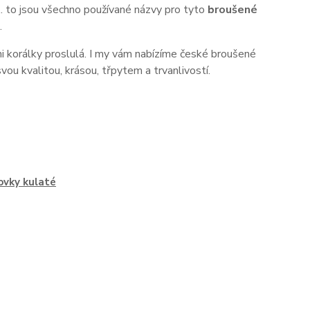
.. to jsou všechno používané názvy pro tyto
broušené
.
i korálky proslulá. I my vám nabízíme české broušené
svou kvalitou, krásou, třpytem a trvanlivostí.
vky kulaté