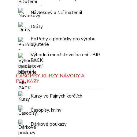
Návlekový a šicí materiál
Dráty
Potřeby a pomůcky pro výrobu
bižuterie
Výhodná množstevní balení - BIG
PACK
ČASOPISY, KURZY, NÁVODY A
POUKAZY
Kurzy ve Fajnych korálích
Časopisy, knihy
Dárkové poukazy