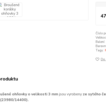
47
Číslo p
Velikos
Balení:
Barevný 
Tagy:
Do 
produktu
ušené ohňovky o velikosti 3 mm
jsou vyrobeny
ze sytého če
 (23980/14400).