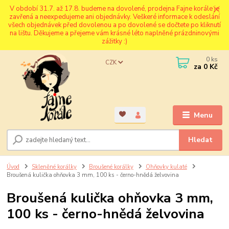
V období 31.7. až 17.8. budeme na dovolené, prodejna Fajne korále je
zavřená a neexpedujeme ani objednávky. Veškeré informace k odeslání
všech objednávek před dovolenou a po dovolené se dočtete po kliknutí
na lištu. Děkujeme a přejeme vám krásné léto naplněné prázdninovými
zážitky :)
0
ks
CZK
za
0 Kč
Menu
Hledat
Úvod
Skleněné korálky
Broušené korálky
Ohňovky kulaté
Broušená kulička ohňovka 3 mm, 100 ks - černo-hnědá želvovina
Broušená kulička ohňovka 3 mm,
100 ks - černo-hnědá želvovina