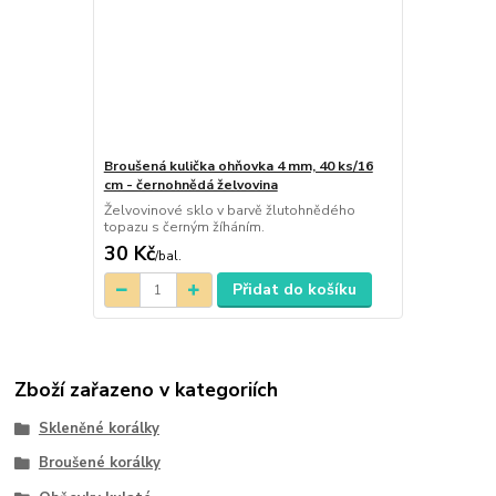
Broušená kulička ohňovka 4 mm, 40 ks/16
cm - černohnědá želvovina
Želvovinové sklo v barvě žlutohnědého
topazu s černým žíháním.
30 Kč
/
bal.
Přidat do košíku
Zboží zařazeno v kategoriích
Skleněné korálky
Broušené korálky