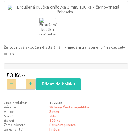
Želvovinové sklo, černé syté žíhání v hnědém transparentním skle.
celý
popis
53 Kč
/
bal.
Přidat do košíku
Číslo produktu:
102239
Výrobce:
Sklárny Česká republika
Velikost:
3 mm
Materiál:
sklo
Balení:
100 ks
Země původu:
Česká republika
Barevný filtr:
hnědá