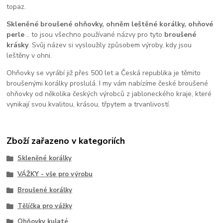
topaz.
Skleněné broušené ohňovky,
ohněm leštěné korálky, ohňové
perle
.. to jsou všechno používané názvy pro tyto
broušené
krásky
. Svůj název si vysloužily způsobem výroby, kdy jsou
leštěny v ohni.
Ohňovky se vyrábí již přes 500 let a Česká republika je těmito
broušenými korálky proslulá. I my vám nabízíme české broušené
ohňovky od několika českých výrobců z jabloneckého kraje, které
vynikají svou kvalitou, krásou, třpytem a trvanlivostí.
Zboží zařazeno v kategoriích
Skleněné korálky
VÁŽKY - vše pro výrobu
Broušené korálky
Tělíčka pro vážky
Ohňovky kulaté