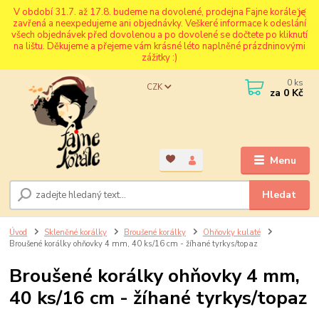
V období 31.7. až 17.8. budeme na dovolené, prodejna Fajne korále je
zavřená a neexpedujeme ani objednávky. Veškeré informace k odeslání
všech objednávek před dovolenou a po dovolené se dočtete po kliknutí
na lištu. Děkujeme a přejeme vám krásné léto naplněné prázdninovými
zážitky :)
0
ks
CZK
za
0 Kč
Menu
Hledat
Úvod
Skleněné korálky
Broušené korálky
Ohňovky kulaté
Broušené korálky ohňovky 4 mm, 40 ks/16 cm - žíhané tyrkys/topaz
Broušené korálky ohňovky 4 mm,
40 ks/16 cm - žíhané tyrkys/topaz