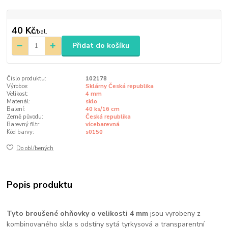
40 Kč
/
bal.
Přidat do košíku
Číslo produktu:
102178
Výrobce:
Sklárny Česká republika
Velikost:
4 mm
Materiál:
sklo
Balení:
40 ks/16 cm
Země původu:
Česká republika
Barevný filtr:
vícebarevná
Kód barvy:
s0150
Do oblíbených
Popis produktu
Tyto broušené ohňovky o velikosti 4 mm
jsou vyrobeny z
kombinovaného skla s odstíny sytá tyrkysová a transparentní