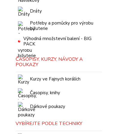
Dráty
Potřeby a pomůcky pro výrobu
bižuterie
Výhodná množstevní balení - BIG
PACK
ČASOPISY, KURZY, NÁVODY A
POUKAZY
Kurzy ve Fajnych korálích
Časopisy, knihy
Dárkové poukazy
VYBÍREJTE PODLE TECHNIKY