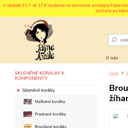
V období 31.7. až 17.8. budeme na dovolené, prodejna Fajne ko
dočtete po klikn
O nás
SKLENĚNÉ KORÁLKY A
Úvod
S
KOMPONENTY
Brou
Skleněné korálky
žíha
Mačkané korálky
Praskané korálky
Broušené korálky