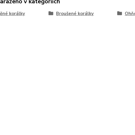
zařazeno v kategoriích
ěné korálky
Broušené korálky
Ohňo