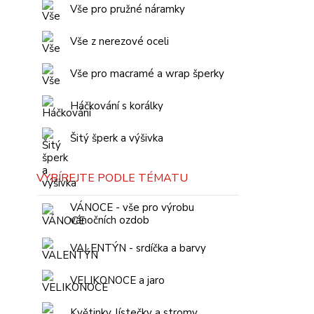
Vše pro pružné náramky
Vše z nerezové oceli
Vše pro macramé a wrap šperky
Háčkování s korálky
Šitý šperk a výšivka
VYBÍREJTE PODLE TÉMATU
VÁNOCE - vše pro výrobu
vánočních ozdob
VALENTÝN - srdíčka a barvy
VELIKONOCE a jaro
Květinky, lístečky a stromy