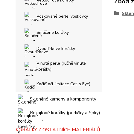
Zboží 
Velkodírové korálky
Sklen
Voskované perle, voskovky
Smáčené korálky
Dvoudírkové korálky
Vinuté perle (ručně vinuté
korálky)
Kočičí oči (imitace Cat´s Eye)
Skleněné kameny a komponenty
Rokajlové korálky (perličky a čípky)
KORÁLKY Z OSTATNÍCH MATERIÁLŮ