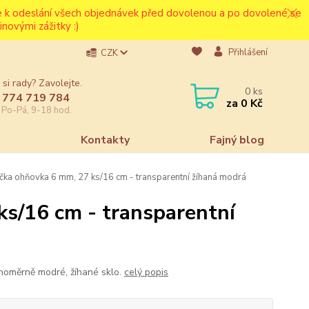
ce k odeslání všech objednávek před dovolenou a po dovolené se
novými zážitky :)
Přihlášení
CZK
 si rady? Zavolejte.
0
ks
 774 719 784
za
0 Kč
e Po-Pá, 9-18 hod.
a
Kontakty
Fajný blog
čka ohňovka 6 mm, 27 ks/16 cm - transparentní žíhaná modrá
ks/16 cm - transparentní
noměrně modré, žíhané sklo.
celý popis