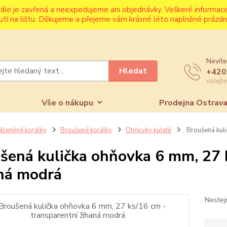
rále je zavřená a neexpedujeme ani objednávky. Veškeré informa
utí na lištu. Děkujeme a přejeme vám krásné léto naplněné prázdni
Nevíte
Hledat
+420
volejt
Vše o nákupu
Prodejna Ostrav
kleněné korálky
Broušené korálky
Ohňovky kulaté
Broušená kuli
šená kulička ohňovka 6 mm, 27 
ná modrá
Nestej