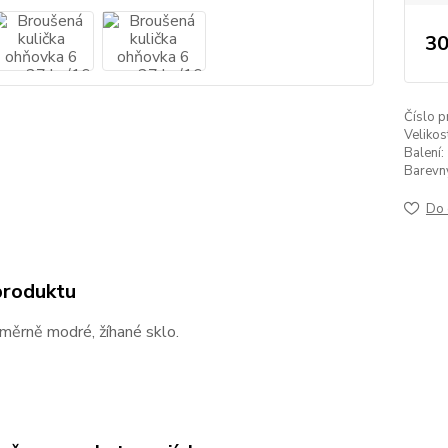
30
Číslo p
Velikos
Balení:
Barevný 
Do 
produktu
měrně modré, žíhané sklo.