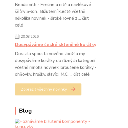
Beadsmith - Fireline a nitě a navlékové
šňůry S-lon. Bižuterní kleště včetně
několika novinek - široké rovné z ...
číst
celé
20.03.2026
Dosypáváme české skleněné korálky
Dorazila spousta nového zboží a my
dosypáváme korálky do různých kategorií
včetně mnoha novinek: broušené korálky -
ohňovky, hrušky, slavíci, M.C. ...
číst celé
Zobrazit všechny novinky
Blog