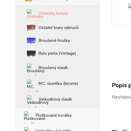
Ohňovky kulaté
Ostatní tvary výbrusů
Broušené hrušky
Bols perle (Vintage)
Broušený slavík
M.C. sluníčka (bicone)
Popis 
Nestejno
Velkodírový slavík
Ploškované korálky