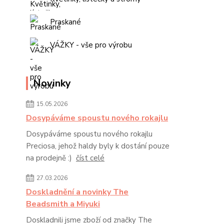
Praskané
VÁŽKY - vše pro výrobu
Novinky
15.05.2026
Dosypáváme spoustu nového rokajlu
Dosypáváme spoustu nového rokajlu
Preciosa, jehož haldy byly k dostání pouze
na prodejně :)
číst celé
27.03.2026
Doskladnění a novinky The
Beadsmith a Miyuki
Doskladnili jsme zboží od značky The