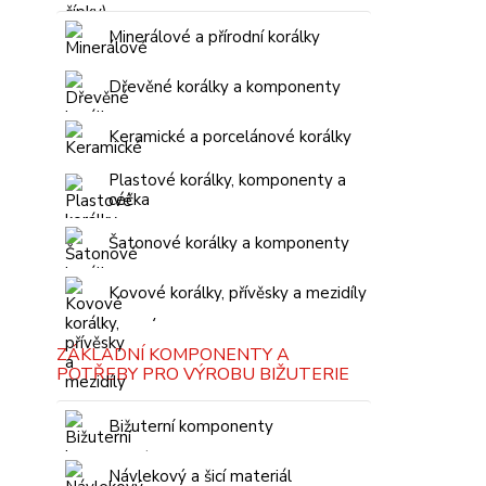
Minerálové a přírodní korálky
Dřevěné korálky a komponenty
Keramické a porcelánové korálky
Plastové korálky, komponenty a
céčka
Šatonové korálky a komponenty
Kovové korálky, přívěsky a mezidíly
ZÁKLADNÍ KOMPONENTY A
POTŘEBY PRO VÝROBU BIŽUTERIE
Bižuterní komponenty
Návlekový a šicí materiál