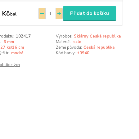
 Kč
Přidat do košíku
/
bal.
roduktu:
102417
Výrobce:
Sklárny Česká republika
t:
6 mm
Materiál:
sklo
27 ks/16 cm
Země původu:
Česká republika
filtr:
modrá
Kód barvy:
t0940
oblíbených