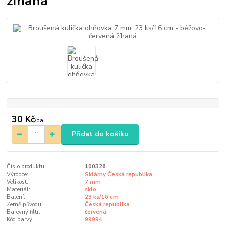
žíhaná
30 Kč
/
bal.
Přidat do košíku
Číslo produktu:
100326
Výrobce:
Sklárny Česká republika
Velikost:
7 mm
Materiál:
sklo
Balení:
23 ks/16 cm
Země původu:
Česká republika
Barevný filtr:
červená
Kód barvy:
99994