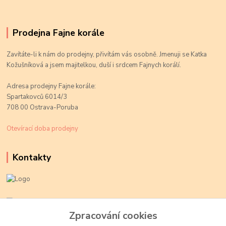
Prodejna Fajne korále
Zavítáte-li k nám do prodejny, přivítám vás osobně. Jmenuji se Katka
Kožušníková a jsem majitelkou, duší i srdcem Fajnych korálí.
Adresa prodejny Fajne korále:
Spartakovců 6014/3
708 00 Ostrava-Poruba
Otevírací doba prodejny
Kontakty
Kateřina Kožušníková
+420 774 719 784
Zpracování cookies
volejte Po-Pá, 9-18 hod.