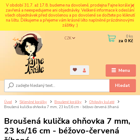
V období 31.7. až 17.8. budeme na dovolené, prodejna Fajne korále je
zavřená a neexpedujeme ani objednávky. Veškeré informace k odeslání
všech objednávek před dovolenou a po dovolené se dočtete po kliknutí
na lištu. Děkujeme a přejeme vám krásné léto naplněné prázdninovými
zážitky :)
0
ks
CZK
za
0 Kč
Menu
Hledat
Úvod
Skleněné korálky
Broušené korálky
Ohňovky kulaté
Broušená kulička ohňovka 7 mm, 23 ks/16 cm - béžovo-červená žíhaná
Broušená kulička ohňovka 7 mm,
23 ks/16 cm - béžovo-červená