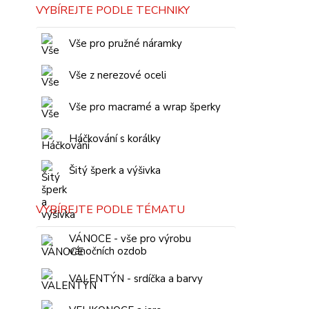
VYBÍREJTE PODLE TECHNIKY
Vše pro pružné náramky
Vše z nerezové oceli
Vše pro macramé a wrap šperky
Háčkování s korálky
Šitý šperk a výšivka
VYBÍREJTE PODLE TÉMATU
VÁNOCE - vše pro výrobu
vánočních ozdob
VALENTÝN - srdíčka a barvy