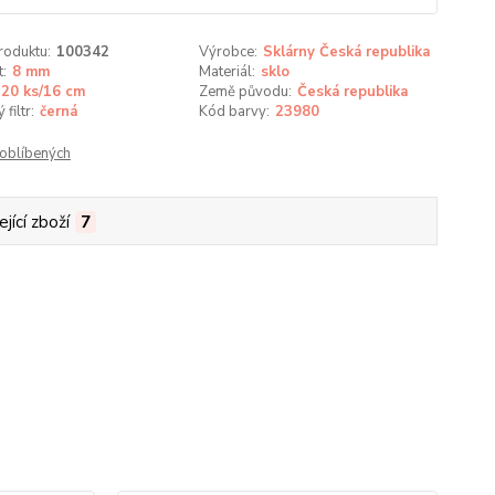
roduktu:
100342
Výrobce:
Sklárny Česká republika
t:
8 mm
Materiál:
sklo
20 ks/16 cm
Země původu:
Česká republika
filtr:
černá
Kód barvy:
23980
oblíbených
jící zboží
7