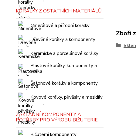
KORÁLKY Z OSTATNÍCH MATERIÁLŮ
Minerálové a přírodní korálky
Zboží 
Dřevěné korálky a komponenty
Sklen
Keramické a porcelánové korálky
Plastové korálky, komponenty a
céčka
Šatonové korálky a komponenty
Kovové korálky, přívěsky a mezidíly
ZÁKLADNÍ KOMPONENTY A
POTŘEBY PRO VÝROBU BIŽUTERIE
Bižuterní komponenty