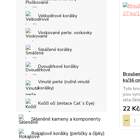
Velkodírové korálky
Voskované perle, voskovky
Smáčené korálky
Dvoudírkové korálky
Broušen
ks/16 cm
Vinuté perle (ručně vinuté
korálky)
Tyto bro
jsou vyr
skla.Skl
Kočičí oči (imitace Cat´s Eye)
22 Kč
Skleněné kameny a komponenty
Rokajlové korálky (perličky a čípky)