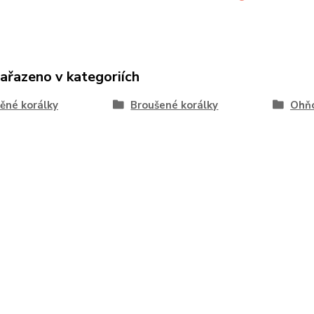
zařazeno v kategoriích
ěné korálky
Broušené korálky
Ohňo