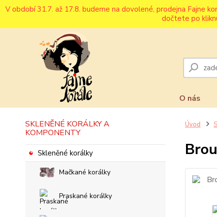
V období 31.7. až 17.8. budeme na dovolené, prodejna Fajne ko
dočtete po klikn
O nás
SKLENĚNÉ KORÁLKY A
Úvod
S
KOMPONENTY
Brou
Skleněné korálky
Mačkané korálky
Praskané korálky