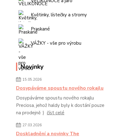
VELIKONOCE a jaro
Květinky, lístečky a stromy
Praskané
VÁŽKY - vše pro výrobu
Novinky
15.05.2026
Dosypáváme spoustu nového rokajlu
Dosypáváme spoustu nového rokajlu
Preciosa, jehož haldy byly k dostání pouze
na prodejně :)
číst celé
27.03.2026
Doskladnění a novinky The