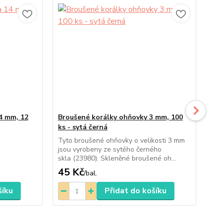
4 mm, 12
Broušené korálky ohňovky 3 mm, 100
Br
ks - sytá černá
ks/
Tyto broušené ohňovky o velikosti 3 mm
Tyt
jsou vyrobeny ze sytého černého
jso
skla (23980). Skleněné broušené oh...
(23
45 Kč
20
/
bal.
šíku
Přidat do košíku