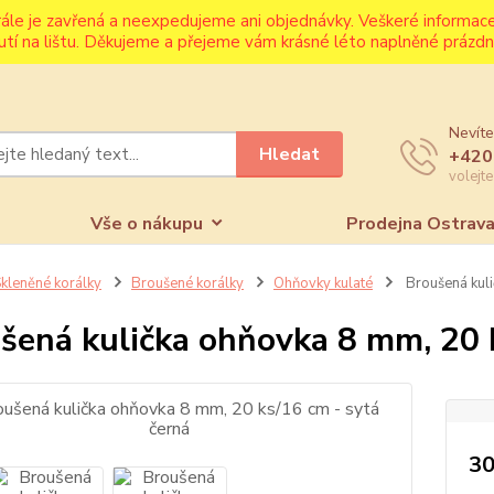
rále je zavřená a neexpedujeme ani objednávky. Veškeré informa
utí na lištu. Děkujeme a přejeme vám krásné léto naplněné prázdni
Nevíte
Hledat
+420
volejt
Vše o nákupu
Prodejna Ostrav
kleněné korálky
Broušené korálky
Ohňovky kulaté
Broušená kuli
šená kulička ohňovka 8 mm, 20 k
30