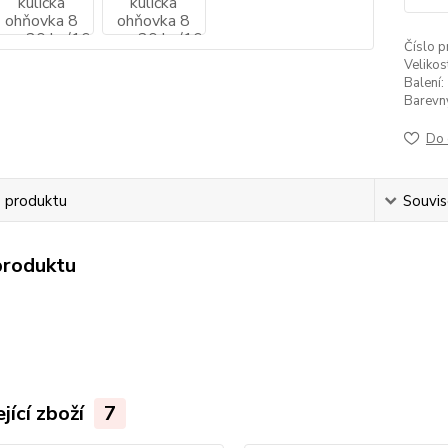
Číslo p
Velikos
Balení:
Barevný 
Do 
s produktu
Souvise
produktu
jící zboží
7