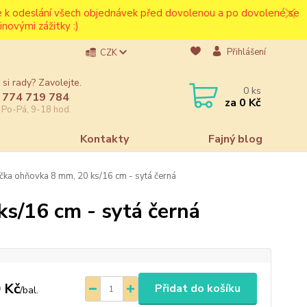
ce k odeslání všech objednávek před dovolenou a po dovolené se
novými zážitky :)
Přihlášení
CZK
 si rady? Zavolejte.
0
ks
 774 719 784
za
0 Kč
e Po-Pá, 9-18 hod.
a
Kontakty
Fajný blog
čka ohňovka 8 mm, 20 ks/16 cm - sytá černá
s/16 cm - sytá černá
 Kč
Přidat do košíku
/
bal.