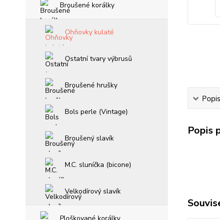
Broušené korálky
Ohňovky kulaté
Ostatní tvary výbrusů
Broušené hrušky
Popi
Bols perle (Vintage)
Popis 
Broušený slavík
M.C. sluníčka (bicone)
Velkodírový slavík
Souvise
Ploškované korálky