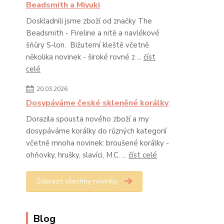
Beadsmith a Miyuki
Doskladnili jsme zboží od značky The
Beadsmith - Fireline a nitě a navlékové
šňůry S-lon. Bižuterní kleště včetně
několika novinek - široké rovné z ...
číst
celé
20.03.2026
Dosypáváme české skleněné korálky
Dorazila spousta nového zboží a my
dosypáváme korálky do různých kategorií
včetně mnoha novinek: broušené korálky -
ohňovky, hrušky, slavíci, M.C. ...
číst celé
Zobrazit všechny novinky
Blog