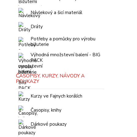
Návlekový a šicí materiál
Dráty
Potřeby a pomůcky pro výrobu
bižuterie
Výhodná množstevní balení - BIG
PACK
ČASOPISY, KURZY, NÁVODY A
POUKAZY
Kurzy ve Fajnych korálích
Časopisy, knihy
Dárkové poukazy