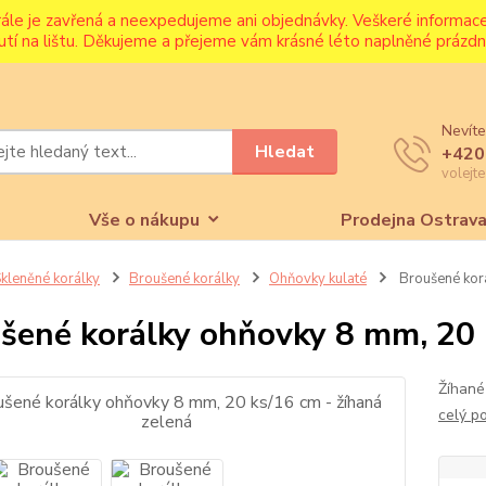
rále je zavřená a neexpedujeme ani objednávky. Veškeré informa
utí na lištu. Děkujeme a přejeme vám krásné léto naplněné prázdni
Nevíte
Hledat
+420
volejt
Vše o nákupu
Prodejna Ostrav
kleněné korálky
Broušené korálky
Ohňovky kulaté
Broušené korá
šené korálky ohňovky 8 mm, 20 
Žíhané
celý p