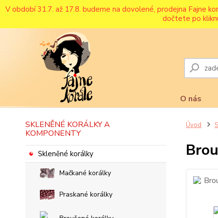
V období 31.7. až 17.8. budeme na dovolené, prodejna Fajne ko
dočtete po klikn
O nás
SKLENĚNÉ KORÁLKY A
Úvod
S
KOMPONENTY
Brou
Skleněné korálky
Mačkané korálky
Praskané korálky