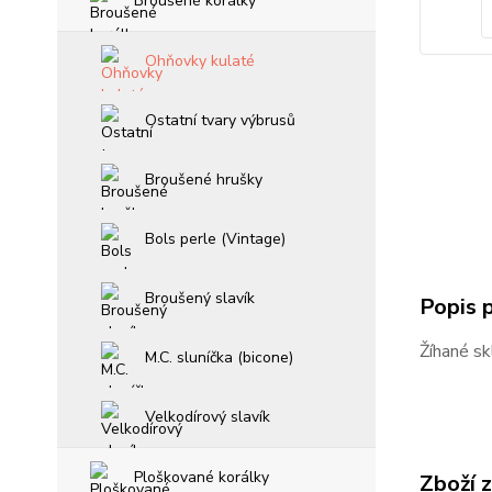
Broušené korálky
Ohňovky kulaté
Ostatní tvary výbrusů
Broušené hrušky
Bols perle (Vintage)
Broušený slavík
Popis 
Žíhané sk
M.C. sluníčka (bicone)
Velkodírový slavík
Ploškované korálky
Zboží 