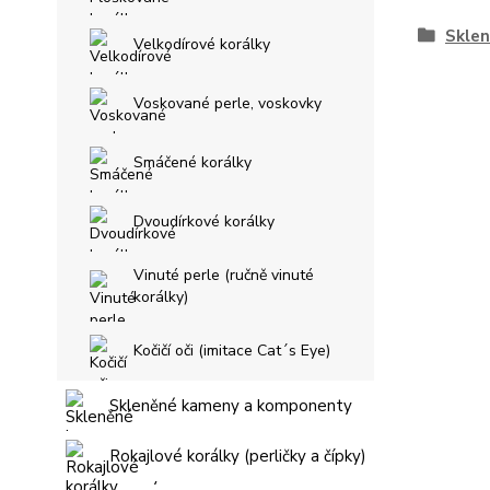
Sklen
Velkodírové korálky
Voskované perle, voskovky
Smáčené korálky
Dvoudírkové korálky
Vinuté perle (ručně vinuté
korálky)
Kočičí oči (imitace Cat´s Eye)
Skleněné kameny a komponenty
Rokajlové korálky (perličky a čípky)