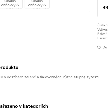
39
Číslo p
Velikos
Balení:
Barevný 
Do 
produktu
lo v odstínech zelené a fialovohnědé, různé stupně sytosti.
zařazeno v kategoriích