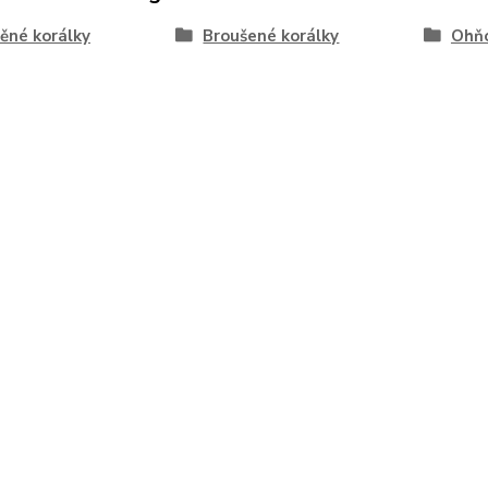
ěné korálky
Broušené korálky
Ohňo