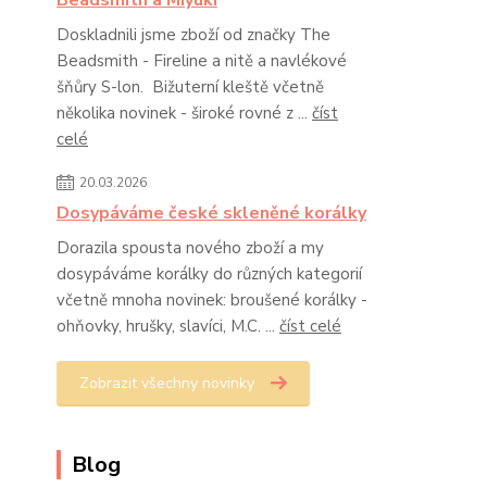
Beadsmith a Miyuki
Doskladnili jsme zboží od značky The
Beadsmith - Fireline a nitě a navlékové
šňůry S-lon. Bižuterní kleště včetně
několika novinek - široké rovné z ...
číst
celé
20.03.2026
Dosypáváme české skleněné korálky
Dorazila spousta nového zboží a my
dosypáváme korálky do různých kategorií
včetně mnoha novinek: broušené korálky -
ohňovky, hrušky, slavíci, M.C. ...
číst celé
Zobrazit všechny novinky
Blog