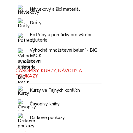
Návlekový a šicí materiál
Dráty
Potřeby a pomůcky pro výrobu
bižuterie
Výhodná množstevní balení - BIG
PACK
ČASOPISY, KURZY, NÁVODY A
POUKAZY
Kurzy ve Fajnych korálích
Časopisy, knihy
Dárkové poukazy