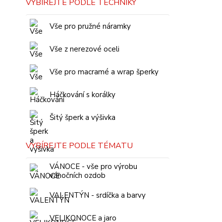
VYBÍREJTE PODLE TECHNIKY
Vše pro pružné náramky
Vše z nerezové oceli
Vše pro macramé a wrap šperky
Háčkování s korálky
Šitý šperk a výšivka
VYBÍREJTE PODLE TÉMATU
VÁNOCE - vše pro výrobu
vánočních ozdob
VALENTÝN - srdíčka a barvy
VELIKONOCE a jaro