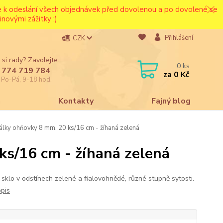
ce k odeslání všech objednávek před dovolenou a po dovolené se
novými zážitky :)
Přihlášení
CZK
 si rady? Zavolejte.
0
ks
 774 719 784
za
0 Kč
e Po-Pá, 9-18 hod.
a
Kontakty
Fajný blog
lky ohňovky 8 mm, 20 ks/16 cm - žíhaná zelená
ks/16 cm - žíhaná zelená
 sklo v odstínech zelené a fialovohnědé, různé stupně sytosti.
opis