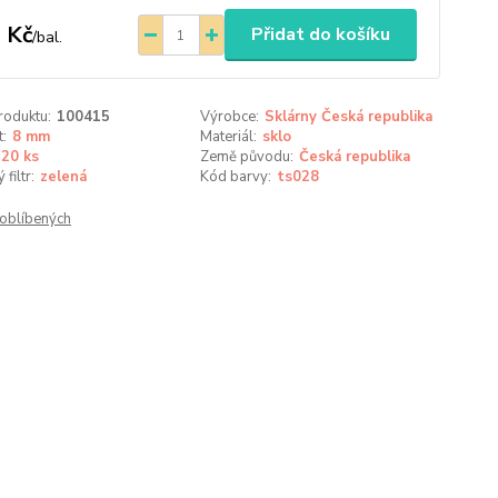
 Kč
Přidat do košíku
/
bal.
roduktu:
100415
Výrobce:
Sklárny Česká republika
t:
8 mm
Materiál:
sklo
20 ks
Země původu:
Česká republika
filtr:
zelená
Kód barvy:
ts028
oblíbených