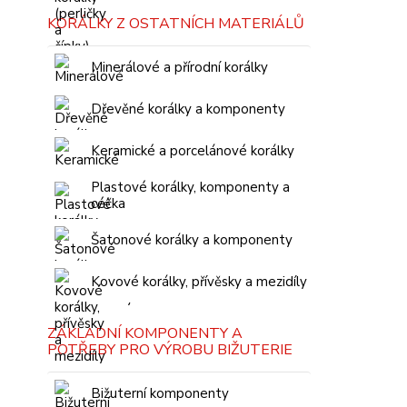
KORÁLKY Z OSTATNÍCH MATERIÁLŮ
Minerálové a přírodní korálky
Dřevěné korálky a komponenty
Keramické a porcelánové korálky
Plastové korálky, komponenty a
céčka
Šatonové korálky a komponenty
Kovové korálky, přívěsky a mezidíly
ZÁKLADNÍ KOMPONENTY A
POTŘEBY PRO VÝROBU BIŽUTERIE
Bižuterní komponenty