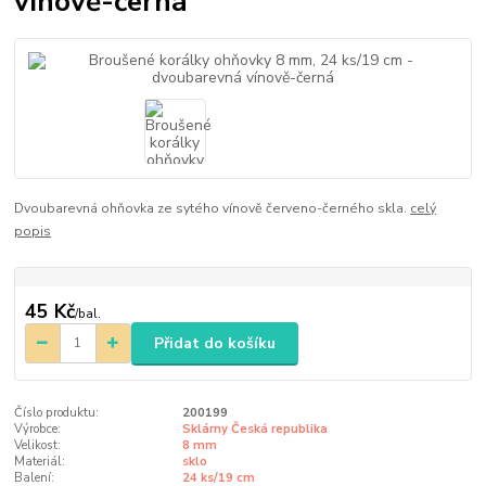
vínově-černá
Dvoubarevná ohňovka ze sytého vínově červeno-černého skla.
celý
popis
45 Kč
/
bal.
Přidat do košíku
Číslo produktu:
200199
Výrobce:
Sklárny Česká republika
Velikost:
8 mm
Materiál:
sklo
Balení:
24 ks/19 cm