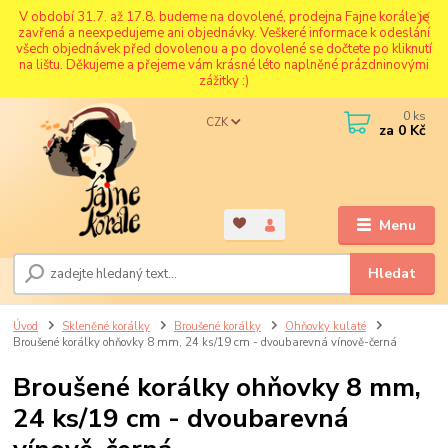
V období 31.7. až 17.8. budeme na dovolené, prodejna Fajne korále je
zavřená a neexpedujeme ani objednávky. Veškeré informace k odeslání
všech objednávek před dovolenou a po dovolené se dočtete po kliknutí
na lištu. Děkujeme a přejeme vám krásné léto naplněné prázdninovými
zážitky :)
0
ks
CZK
za
0 Kč
Menu
Hledat
Úvod
Skleněné korálky
Broušené korálky
Ohňovky kulaté
Broušené korálky ohňovky 8 mm, 24 ks/19 cm - dvoubarevná vínově-černá
Broušené korálky ohňovky 8 mm,
24 ks/19 cm - dvoubarevná