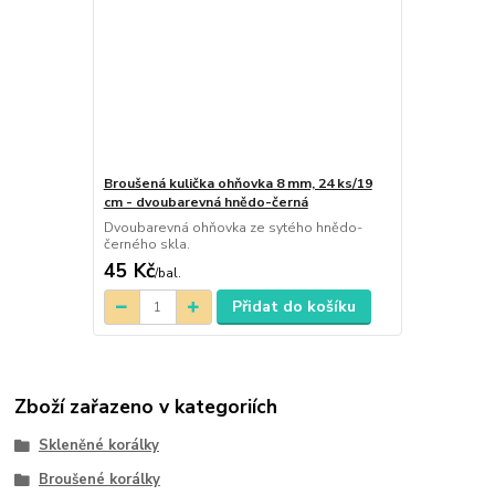
Broušená kulička ohňovka 8 mm, 24 ks/19
cm - dvoubarevná hnědo-černá
Dvoubarevná ohňovka ze sytého hnědo-
černého skla.
45 Kč
/
bal.
Přidat do košíku
Zboží zařazeno v kategoriích
Skleněné korálky
Broušené korálky