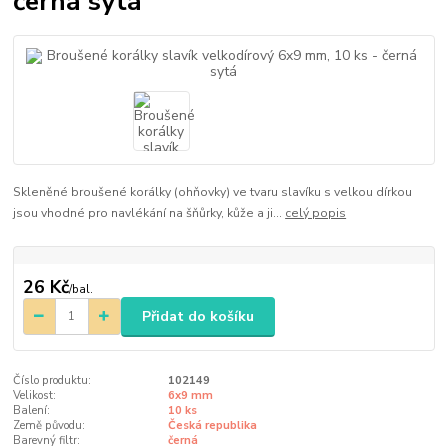
černá sytá
Skleněné broušené korálky (ohňovky) ve tvaru slavíku s velkou dírkou
jsou vhodné pro navlékání na šňůrky, kůže a ji...
celý popis
26 Kč
/
bal.
Přidat do košíku
Číslo produktu:
102149
Velikost:
6x9 mm
Balení:
10 ks
Země původu:
Česká republika
Barevný filtr:
černá