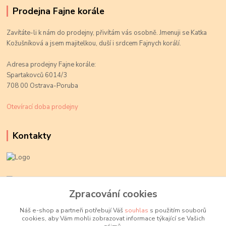
Prodejna Fajne korále
Zavítáte-li k nám do prodejny, přivítám vás osobně. Jmenuji se Katka
Kožušníková a jsem majitelkou, duší i srdcem Fajnych korálí.
Adresa prodejny Fajne korále:
Spartakovců 6014/3
708 00 Ostrava-Poruba
Otevírací doba prodejny
Kontakty
Kateřina Kožušníková
+420 774 719 784
Zpracování cookies
volejte Po-Pá, 9-18 hod.
Náš e-shop a partneři potřebují Váš
souhlas
s použitím souborů
cookies, aby Vám mohli zobrazovat informace týkající se Vašich
info@fajnekorale.cz