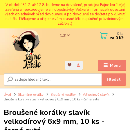
V období 31.7. až 17.8. budeme na dovolené, prodejna Fajne korále je
zavřená a neexpedujeme ani objednávky. Veškeré informace k odeslání
všech objednávek před dovolenou a po dovolené se dočtete po kliknutí
na lištu. Děkujeme a přejeme vám krásné léto naplněné prázdninovými
zážitky :)
0
ks
CZK
za
0 Kč
Menu
Hledat
Úvod
Skleněné korálky
Broušené korálky
Velkodírový slavík
Broušené korálky slavík velkodírový 6x9 mm, 10 ks - černá sytá
Broušené korálky slavík
velkodírový 6x9 mm, 10 ks -