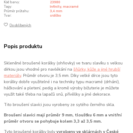
Kód barvy:
23980
Tagy:
Infinity, macramé
Průměr průtahu:
3,4 mm
Tvar:
srdíčko
Do oblíbených
Popis produktu
Skleněné broušené korálky (ohňovky) ve tvaru slavíku s velkou
dírkou jsou vhodné pro navlékání na
šňůrky, kůže a jiné hrubší
materiály
. Průměr otvoru je 3,5 mm. Díky velké dírce jsou tyto
korálky dobře využitelné i na techniky typu macramé (drhání),
háčkování a pletení, pedig a kromě výroby bižuterie je můžete
využít také třeba na lapačů snů, přívěšky a jiné dekorace.
Tito broušení slavíci jsou vyrobeny ze sytého černého skla.
Broušení slavíci mají průměr 9 mm, tloušťku 6 mm a vnitřní
průměr otvoru se pohybuje kolem 3,3 až 3,5 mm.
Tyto broušené korálky byly
vyrobeny ve sklárnách v České