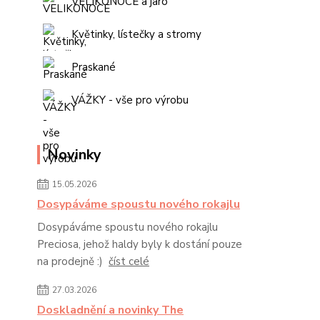
VELIKONOCE a jaro
Květinky, lístečky a stromy
Praskané
VÁŽKY - vše pro výrobu
Novinky
15.05.2026
Dosypáváme spoustu nového rokajlu
Dosypáváme spoustu nového rokajlu
Preciosa, jehož haldy byly k dostání pouze
na prodejně :)
číst celé
27.03.2026
Doskladnění a novinky The