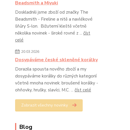
Beadsmith a Miyuki
Doskladnili jsme zboží od značky The
Beadsmith - Fireline a nitě a navlékové
šňůry S-lon. Bižuterní kleště včetně
několika novinek - široké rovné z ...
číst
celé
20.03.2026
Dosypáváme české skleněné korálky
Dorazila spousta nového zboží a my
dosypáváme korálky do různých kategorií
včetně mnoha novinek: broušené korálky -
ohňovky, hrušky, slavíci, M.C. ...
číst celé
Zobrazit všechny novinky
Blog