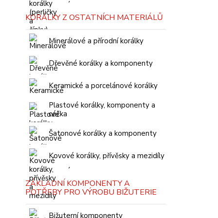
KORÁLKY Z OSTATNÍCH MATERIÁLŮ
Minerálové a přírodní korálky
Dřevěné korálky a komponenty
Keramické a porcelánové korálky
Plastové korálky, komponenty a
céčka
Šatonové korálky a komponenty
Kovové korálky, přívěsky a mezidíly
ZÁKLADNÍ KOMPONENTY A
POTŘEBY PRO VÝROBU BIŽUTERIE
Bižuterní komponenty