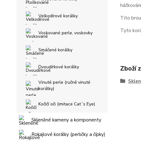
háčkování
Velkodírové korálky
Tito brou
Tyto korá
Voskované perle, voskovky
Smáčené korálky
Dvoudírkové korálky
Zboží 
Sklen
Vinuté perle (ručně vinuté
korálky)
Kočičí oči (imitace Cat´s Eye)
Skleněné kameny a komponenty
Rokajlové korálky (perličky a čípky)