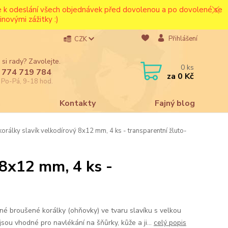
ce k odeslání všech objednávek před dovolenou a po dovolené se
novými zážitky :)
Přihlášení
CZK
 si rady? Zavolejte.
0
ks
 774 719 784
za
0 Kč
e Po-Pá, 9-18 hod.
a
Kontakty
Fajný blog
orálky slavík velkodírový 8x12 mm, 4 ks - transparentní žluto-
 8x12 mm, 4 ks -
né broušené korálky (ohňovky) ve tvaru slavíku s velkou
jsou vhodné pro navlékání na šňůrky, kůže a ji...
celý popis