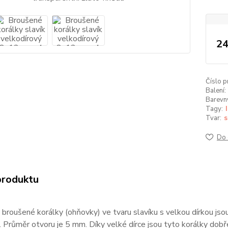
24
Číslo p
Balení:
Barevný 
Tagy:
Tvar:
s
Do 
produktu
broušené korálky (ohňovky) ve tvaru slavíku s velkou dírkou jso
. Průměr otvoru je 5 mm. Díky velké dírce jsou tyto korálky dobř