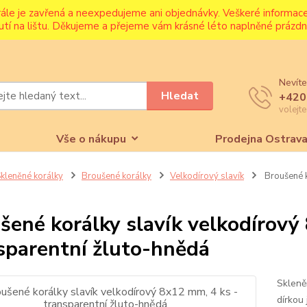
rále je zavřená a neexpedujeme ani objednávky. Veškeré informa
utí na lištu. Děkujeme a přejeme vám krásné léto naplněné prázdni
Nevíte
Hledat
+420
volejt
Vše o nákupu
Prodejna Ostrav
kleněné korálky
Broušené korálky
Velkodírový slavík
Broušené k
šené korálky slavík velkodírový
sparentní žluto-hnědá
Skleně
dírkou 