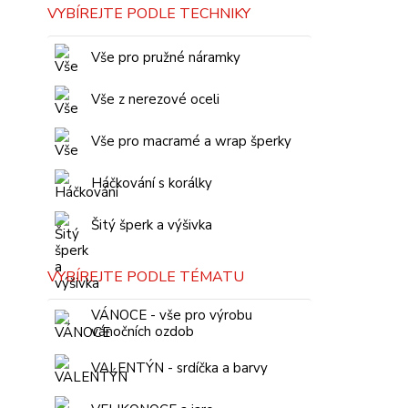
VYBÍREJTE PODLE TECHNIKY
Vše pro pružné náramky
Vše z nerezové oceli
Vše pro macramé a wrap šperky
Háčkování s korálky
Šitý šperk a výšivka
VYBÍREJTE PODLE TÉMATU
VÁNOCE - vše pro výrobu
vánočních ozdob
VALENTÝN - srdíčka a barvy