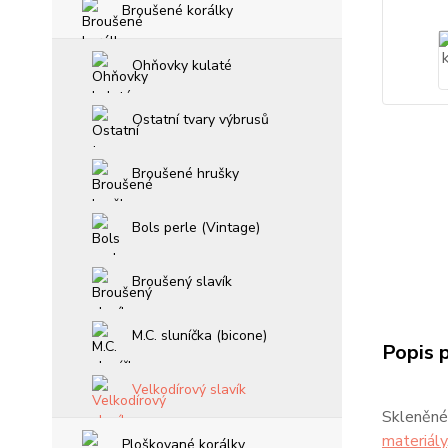
Broušené korálky
Ohňovky kulaté
Ostatní tvary výbrusů
Broušené hrušky
Bols perle (Vintage)
Broušený slavík
M.C. sluníčka (bicone)
Popis 
Velkodírový slavík
Skleněné 
materiály
Ploškované korálky