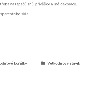
třeba na lapačů snů, přívěšky a jiné dekorace.
nsparentního skla.
odírové korálky
Velkodírový slavík