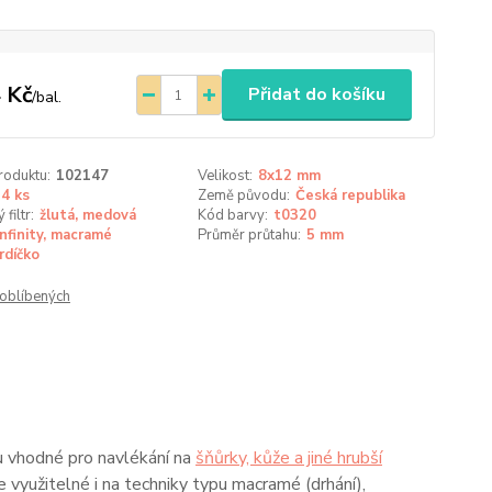
 Kč
Přidat do košíku
/
bal.
roduktu:
102147
Velikost:
8x12 mm
4 ks
Země původu:
Česká republika
filtr:
žlutá, medová
Kód barvy:
t0320
Infinity, macramé
Průměr průtahu:
5 mm
rdíčko
oblíbených
u vhodné pro navlékání na
šňůrky, kůže a jiné hrubší
e využitelné i na techniky typu macramé (drhání),