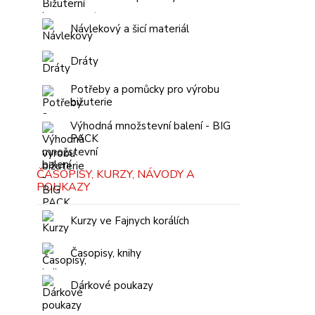
Návlekový a šicí materiál
Dráty
Potřeby a pomůcky pro výrobu
bižuterie
Výhodná množstevní balení - BIG
PACK
ČASOPISY, KURZY, NÁVODY A
POUKAZY
Kurzy ve Fajnych korálích
Časopisy, knihy
Dárkové poukazy