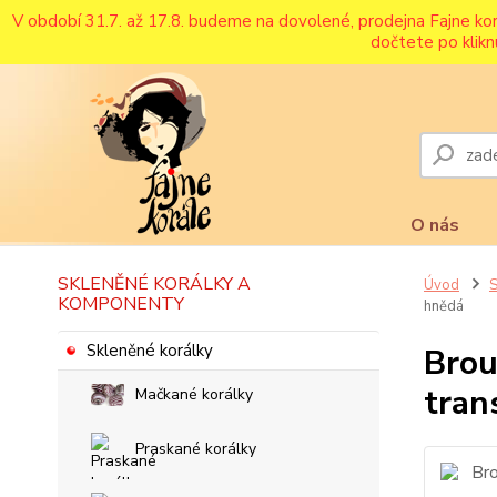
V období 31.7. až 17.8. budeme na dovolené, prodejna Fajne ko
dočtete po klikn
O nás
SKLENĚNÉ KORÁLKY A
Úvod
S
KOMPONENTY
hnědá
Skleněné korálky
Brou
tran
Mačkané korálky
Praskané korálky