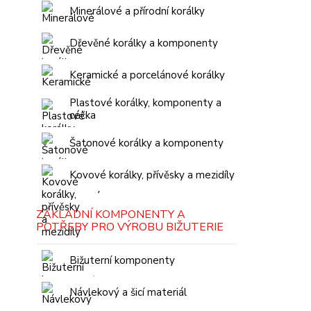
Minerálové a přírodní korálky
Dřevěné korálky a komponenty
Keramické a porcelánové korálky
Plastové korálky, komponenty a
céčka
Šatonové korálky a komponenty
Kovové korálky, přívěsky a mezidíly
ZÁKLADNÍ KOMPONENTY A
POTŘEBY PRO VÝROBU BIŽUTERIE
Bižuterní komponenty
Návlekový a šicí materiál