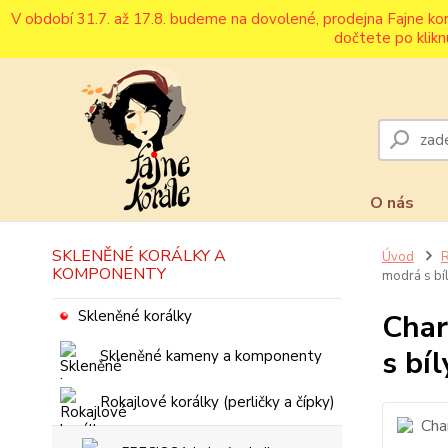
V období 31.7. až 17.8. budeme na dovolené, prodejna Fajne ko
dočtete po klikn
O nás
SKLENĚNÉ KORÁLKY A
Úvod
R
KOMPONENTY
modrá s bí
Skleněné korálky
Char
s bí
Skleněné kameny a komponenty
Rokajlové korálky (perličky a čípky)