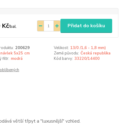
 Kč
Přidat do košíku
/
bal.
roduktu:
200629
Velikost:
13/0 /1,6 - 1,8 mm)
návlek 5x25 cm
Země původu:
Česká republika
filtr:
modrá
Kód barvy:
33220/14400
oblíbených
odává větší třpyt a "luxusnější" vzhled.