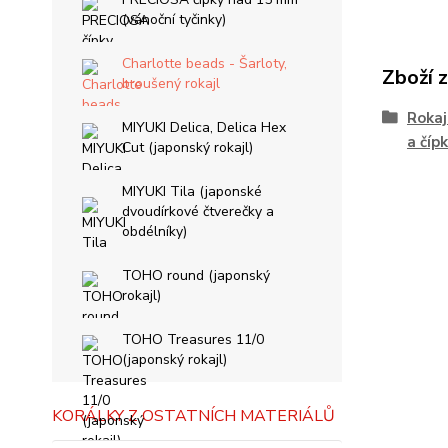
(vánoční tyčinky)
Charlotte beads - Šarloty,
Zboží 
broušený rokajl
Rokaj
MIYUKI Delica, Delica Hex
a čípk
Cut (japonský rokajl)
MIYUKI Tila (japonské
dvoudírkové čtverečky a
obdélníky)
TOHO round (japonský
rokajl)
TOHO Treasures 11/0
(japonský rokajl)
KORÁLKY Z OSTATNÍCH MATERIÁLŮ