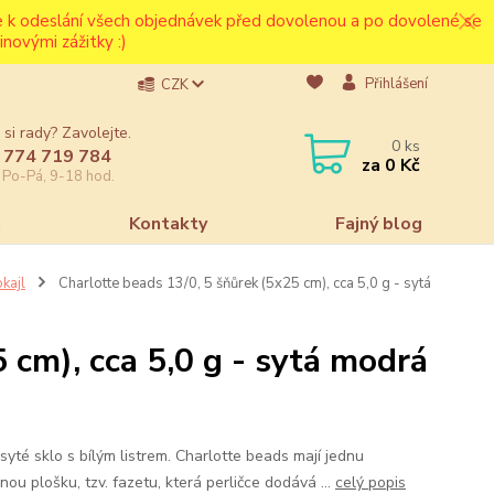
ce k odeslání všech objednávek před dovolenou a po dovolené se
novými zážitky :)
Přihlášení
CZK
 si rady? Zavolejte.
0
ks
 774 719 784
za
0 Kč
e Po-Pá, 9-18 hod.
a
Kontakty
Fajný blog
kajl
Charlotte beads 13/0, 5 šňůrek (5x25 cm), cca 5,0 g - sytá
 cm), cca 5,0 g - sytá modrá
syté sklo s bílým listrem. Charlotte beads mají jednu
ou plošku, tzv. fazetu, která perličce dodává ...
celý popis