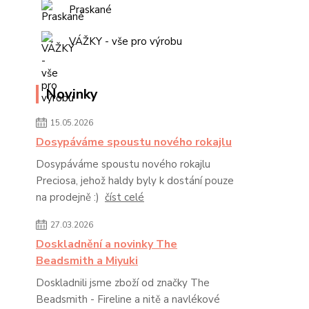
Praskané
VÁŽKY - vše pro výrobu
Novinky
15.05.2026
Dosypáváme spoustu nového rokajlu
Dosypáváme spoustu nového rokajlu
Preciosa, jehož haldy byly k dostání pouze
na prodejně :)
číst celé
27.03.2026
Doskladnění a novinky The
Beadsmith a Miyuki
Doskladnili jsme zboží od značky The
Beadsmith - Fireline a nitě a navlékové