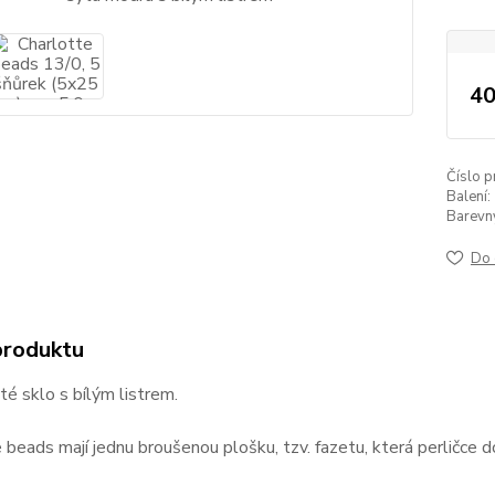
40
Číslo p
Balení:
Barevný 
Do 
produktu
é sklo s bílým listrem.
 beads mají jednu broušenou plošku, tzv. fazetu, která perličce d