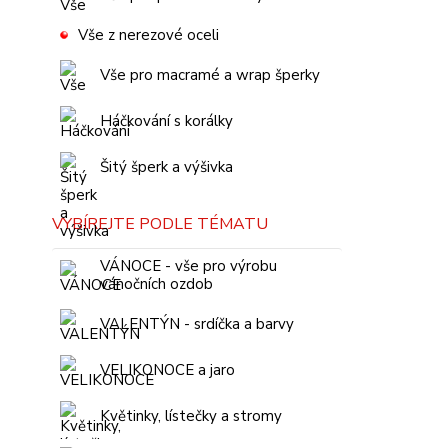
Vše z nerezové oceli
Vše pro macramé a wrap šperky
Háčkování s korálky
Šitý šperk a výšivka
VYBÍREJTE PODLE TÉMATU
VÁNOCE - vše pro výrobu
vánočních ozdob
VALENTÝN - srdíčka a barvy
VELIKONOCE a jaro
Květinky, lístečky a stromy