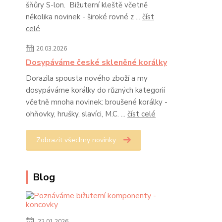
šňůry S-lon. Bižuterní kleště včetně
několika novinek - široké rovné z ...
číst
celé
20.03.2026
Dosypáváme české skleněné korálky
Dorazila spousta nového zboží a my
dosypáváme korálky do různých kategorií
včetně mnoha novinek: broušené korálky -
ohňovky, hrušky, slavíci, M.C. ...
číst celé
Zobrazit všechny novinky
Blog
22.01.2026