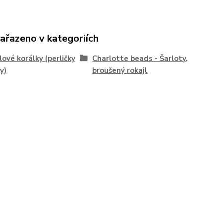
zařazeno v kategoriích
lové korálky (perličky
Charlotte beads - Šarloty,
y)
broušený rokajl