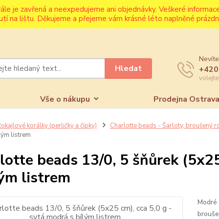
rále je zavřená a neexpedujeme ani objednávky. Veškeré informa
utí na lištu. Děkujeme a přejeme vám krásné léto naplněné prázdni
Nevíte
Hledat
+420
volejt
Vše o nákupu
Prodejna Ostrav
okajlové korálky (perličky a čípky)
Charlotte beads - Šarloty, broušený ro
lým listrem
lotte beads 13/0, 5 šňůrek (5x25
lým listrem
Modré 
broušen