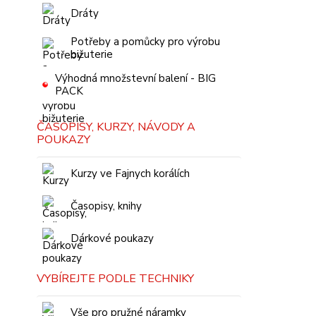
Dráty
Potřeby a pomůcky pro výrobu
bižuterie
Výhodná množstevní balení - BIG
PACK
ČASOPISY, KURZY, NÁVODY A
POUKAZY
Kurzy ve Fajnych korálích
Časopisy, knihy
Dárkové poukazy
VYBÍREJTE PODLE TECHNIKY
Vše pro pružné náramky