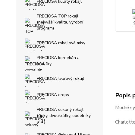
PRECIOSA kulatý rokajl
PRECIOSA TOP rokajl
(nejvyšší kvalita, výrobní
program)
PRECIOSA rokajlové mixy
PRECIOSA kornelián a
proužky
PRECIOSA tvarový rokajl
Popis 
PRECIOSA drops
Modré syt
PRECIOSA sekaný rokajl
(čípky, dvoukrátky, obdélníky,
atd.)
Charlotte
PRECIOSA čípky nad 15 mm