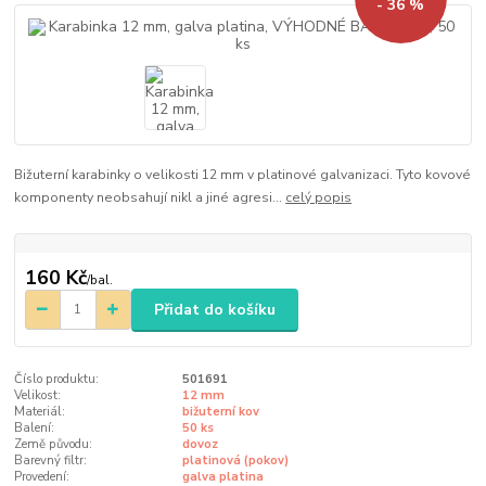
- 36 %
Bižuterní karabinky o velikosti 12 mm v platinové galvanizaci. Tyto kovové
komponenty neobsahují nikl a jiné agresi...
celý popis
160 Kč
/
bal.
Přidat do košíku
Číslo produktu:
501691
Velikost:
12 mm
Materiál:
bižuterní kov
Balení:
50 ks
Země původu:
dovoz
Barevný filtr:
platinová (pokov)
Provedení:
galva platina