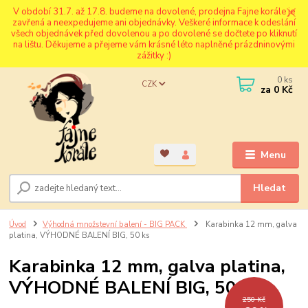
V období 31.7. až 17.8. budeme na dovolené, prodejna Fajne korále je
zavřená a neexpedujeme ani objednávky. Veškeré informace k odeslání
všech objednávek před dovolenou a po dovolené se dočtete po kliknutí
na lištu. Děkujeme a přejeme vám krásné léto naplněné prázdninovými
zážitky :)
0
ks
CZK
za
0 Kč
Menu
Hledat
Úvod
Výhodná množstevní balení - BIG PACK
Karabinka 12 mm, galva
platina, VÝHODNÉ BALENÍ BIG, 50 ks
Karabinka 12 mm, galva platina,
VÝHODNÉ BALENÍ BIG, 50 ks
250 Kč