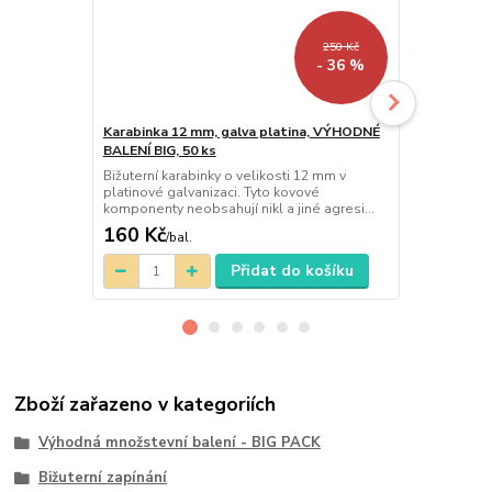
250 Kč
- 36 %
Karabinka 12 mm, galva platina, VÝHODNÉ
Karabinka 21
BALENÍ BIG, 50 ks
Opravdu velk
dominantou va
Bižuterní karabinky o velikosti 12 mm v
můžete také n
platinové galvanizaci. Tyto kovové
komponenty neobsahují nikl a jiné agresi...
160 Kč
10 Kč
/
bal.
/
bal.
Přidat do košíku
Zboží zařazeno v kategoriích
Výhodná množstevní balení - BIG PACK
Bižuterní zapínání