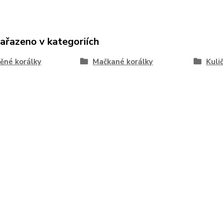
zařazeno v kategoriích
ěné korálky
Mačkané korálky
Kuli