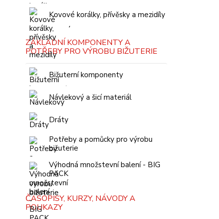
Kovové korálky, přívěsky a mezidíly
ZÁKLADNÍ KOMPONENTY A
POTŘEBY PRO VÝROBU BIŽUTERIE
Bižuterní komponenty
Návlekový a šicí materiál
Dráty
Potřeby a pomůcky pro výrobu
bižuterie
Výhodná množstevní balení - BIG
PACK
ČASOPISY, KURZY, NÁVODY A
POUKAZY