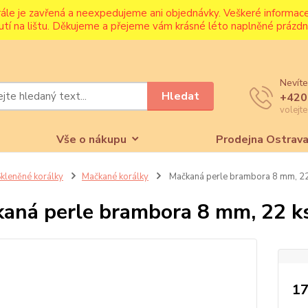
rále je zavřená a neexpedujeme ani objednávky. Veškeré informa
utí na lištu. Děkujeme a přejeme vám krásné léto naplněné prázdni
Nevíte
Hledat
+420
volejt
Vše o nákupu
Prodejna Ostrav
kleněné korálky
Mačkané korálky
Mačkaná perle brambora 8 mm, 22
aná perle brambora 8 mm, 22 k
17