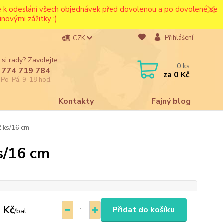
ce k odeslání všech objednávek před dovolenou a po dovolené se
novými zážitky :)
Přihlášení
CZK
 si rady? Zavolejte.
0
ks
 774 719 784
za
0 Kč
e Po-Pá, 9-18 hod.
a
Kontakty
Fajný blog
 ks/16 cm
s/16 cm
 Kč
Přidat do košíku
/
bal.