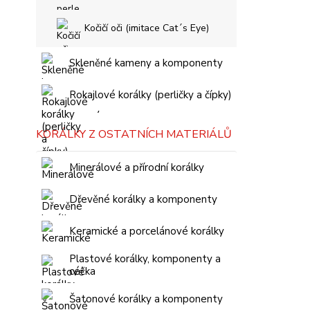
Kočičí oči (imitace Cat´s Eye)
Skleněné kameny a komponenty
Rokajlové korálky (perličky a čípky)
KORÁLKY Z OSTATNÍCH MATERIÁLŮ
Minerálové a přírodní korálky
Dřevěné korálky a komponenty
Keramické a porcelánové korálky
Plastové korálky, komponenty a
céčka
Šatonové korálky a komponenty