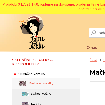
V období 31.7. až 17.8. budeme na dovolené, prodejna Fajne ko
dočtete po klikn
O nás
SKLENĚNÉ KORÁLKY A
Úvod
S
KOMPONENTY
Mačk
Skleněné korálky
Mačkané korálky
Čočka, oválky
Jazýčky