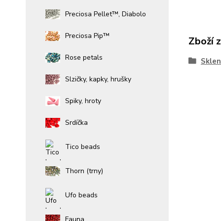
Preciosa Pellet™, Diabolo
Preciosa Pip™
Zboží 
Rose petals
Sklen
Slzičky, kapky, hrušky
Spiky, hroty
Srdíčka
Tico beads
Thorn (trny)
Ufo beads
Fauna