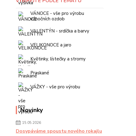
VYBÍREJTE PODLE TÉMATU
VÁNOCE - vše pro výrobu
vánočních ozdob
VALENTÝN - srdíčka a barvy
VELIKONOCE a jaro
Květinky, lístečky a stromy
Praskané
VÁŽKY - vše pro výrobu
Novinky
15.05.2026
Dosypáváme spoustu nového rokajlu