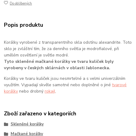
Do oblíbených
Popis produktu
Korálky vyrobené z transparentního skla odstínu alexandrite. Toto
sklo je zvláštní tím, že za denního světla je modrofialové, při
umělém osvětlení je světle modré.
Tyto skleněné mačkané korálky ve tvaru kuliček byly
vyrobeny v českých sklárnách v oblasti Jablonecka.
Korálky ve tvaru kuliček jsou nesmrtelné a s velmi univerzálním
využitím. Vypadají skvěle samotné nebo doplněné o jiné
tvarové
korálky
nebo drobný
rokajl
.
Zboží zařazeno v kategoriích
Skleněné korálky
Mačkané korálky