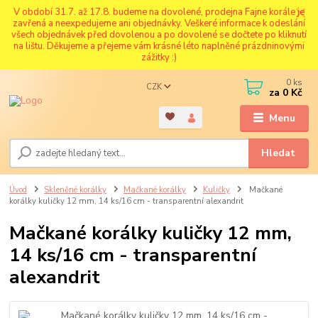
V období 31.7. až 17.8. budeme na dovolené, prodejna Fajne korále je
zavřená a neexpedujeme ani objednávky. Veškeré informace k odeslání
všech objednávek před dovolenou a po dovolené se dočtete po kliknutí
na lištu. Děkujeme a přejeme vám krásné léto naplněné prázdninovými
zážitky :)
0
ks
CZK
za
0 Kč
Menu
Hledat
Úvod
Skleněné korálky
Mačkané korálky
Kuličky
Mačkané
korálky kuličky 12 mm, 14 ks/16 cm - transparentní alexandrit
Mačkané korálky kuličky 12 mm,
14 ks/16 cm - transparentní
alexandrit