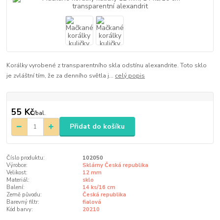
Korálky vyrobené z transparentního skla odstínu alexandrite. Toto sklo
je zvláštní tím, že za denního světla j...
celý popis
55 Kč
/
bal.
Přidat do košíku
Číslo produktu:
102050
Výrobce:
Sklárny Česká republika
Velikost:
12 mm
Materiál:
sklo
Balení:
14 ks/16 cm
Země původu:
Česká republika
Barevný filtr:
fialová
Kód barvy:
20210