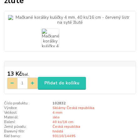
žluté
13 Kč
/
bal.
Přidat do košíku
Číslo produktu:
102832
Výrobce:
Sklárny Česká republika
Velikost:
4 mm
Materiál:
sklo
Balení:
40 ks/16 cm
Země původu:
Česká republika
Barevný filtr:
hnědá
Kód barvy:
93110/14495