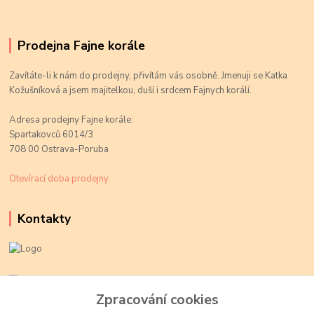
Prodejna Fajne korále
Zavítáte-li k nám do prodejny, přivítám vás osobně. Jmenuji se Katka
Kožušníková a jsem majitelkou, duší i srdcem Fajnych korálí.
Adresa prodejny Fajne korále:
Spartakovců 6014/3
708 00 Ostrava-Poruba
Otevírací doba prodejny
Kontakty
Kateřina Kožušníková
+420 774 719 784
Zpracování cookies
volejte Po-Pá, 9-18 hod.