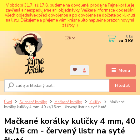
V období 31.7. až 17.8. budeme na dovolené, prodejna Fajne korále je
zavřená a neexpedujeme ani objednávky. Veškeré informace k odeslání
všech objednávek před dovolenou a po dovolené se dočtete po kliknutí
na lištu. Děkujeme a přejeme vám krásné léto naplněné prázdninovými
zážitky :)
0
ks
CZK
za
0 Kč
Menu
Hledat
Úvod
Skleněné korálky
Mačkané korálky
Kuličky
Mačkané
korálky kuličky 4 mm, 40 ks/16 cm - červený listr na syté žluté
Mačkané korálky kuličky 4 mm, 40
ks/16 cm - červený listr na syté