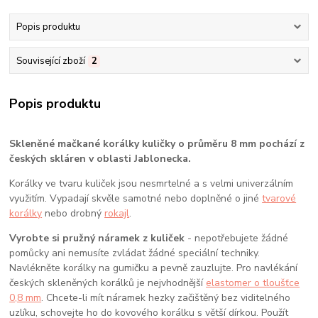
Popis produktu
Související zboží
2
Popis produktu
Skleněné mačkané korálky kuličky o průměru 8 mm pochází z
českých skláren v oblasti Jablonecka.
Korálky ve tvaru kuliček jsou nesmrtelné a s velmi univerzálním
využitím. Vypadají skvěle samotné nebo doplněné o jiné
tvarové
korálky
nebo drobný
rokajl
.
Vyrobte si pružný náramek z kuliček
- nepotřebujete žádné
pomůcky ani nemusíte zvládat žádné speciální techniky.
Navlékněte korálky na gumičku a pevně zauzlujte. Pro navlékání
českých skleněných korálků je nejvhodnější
elastomer o tloušťce
0,8 mm
. Chcete-li mít náramek hezky začištěný bez viditelného
uzlíku, schovejte ho do kovového korálku s větší dírkou. Použít