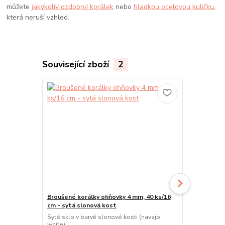
můžete
jakýkoliv ozdobný korálek
nebo
hladkou ocelovou kuličku
,
která neruší vzhled.
Související zboží
2
Broušené korálky ohňovky 4 mm, 40 ks/16
Mačkané korá
cm - sytá slonová kost
slonová kos
Syté sklo v barvě slonové kosti (navajo
Mačkané korá
white).
rozkvetlé šp