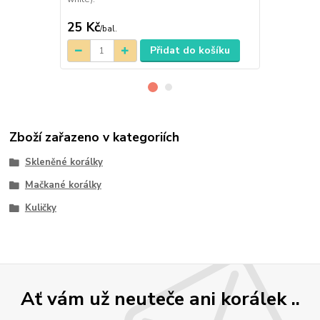
vyrobeny ze s
25 Kč
18 Kč
/
bal.
/
bal.
Přidat do košíku
Zboží zařazeno v kategoriích
Skleněné korálky
Mačkané korálky
Kuličky
Ať vám už neuteče ani korálek ..