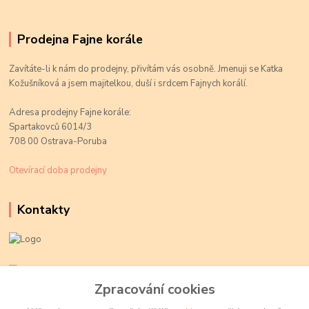
Prodejna Fajne korále
Zavítáte-li k nám do prodejny, přivítám vás osobně. Jmenuji se Katka
Kožušníková a jsem majitelkou, duší i srdcem Fajnych korálí.
Adresa prodejny Fajne korále:
Spartakovců 6014/3
708 00 Ostrava-Poruba
Otevírací doba prodejny
Kontakty
Kateřina Kožušníková
+420 774 719 784
Zpracování cookies
volejte Po-Pá, 9-18 hod.