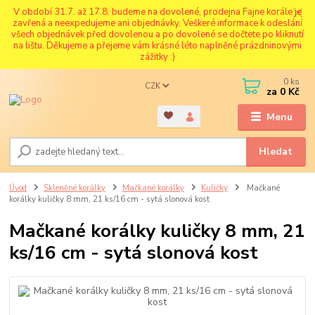
V období 31.7. až 17.8. budeme na dovolené, prodejna Fajne korále je
zavřená a neexpedujeme ani objednávky. Veškeré informace k odeslání
všech objednávek před dovolenou a po dovolené se dočtete po kliknutí
na lištu. Děkujeme a přejeme vám krásné léto naplněné prázdninovými
zážitky :)
0
ks
CZK
za
0 Kč
Menu
Hledat
Úvod
Skleněné korálky
Mačkané korálky
Kuličky
Mačkané
korálky kuličky 8 mm, 21 ks/16 cm - sytá slonová kost
Mačkané korálky kuličky 8 mm, 21
ks/16 cm - sytá slonová kost