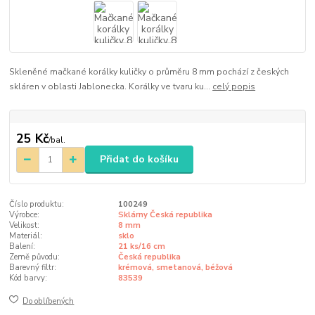
Skleněné mačkané korálky kuličky o průměru 8 mm pochází z českých
skláren v oblasti Jablonecka. Korálky ve tvaru ku...
celý popis
25 Kč
/
bal.
Přidat do košíku
Číslo produktu:
100249
Výrobce:
Sklárny Česká republika
Velikost:
8 mm
Materiál:
sklo
Balení:
21 ks/16 cm
Země původu:
Česká republika
Barevný filtr:
krémová, smetanová, béžová
Kód barvy:
83539
Do oblíbených