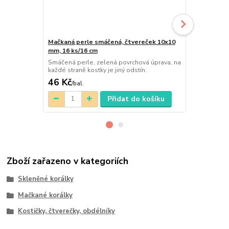
Mačkaná perle smáčená, čtvereček 10x10
Mačkaná per
mm, 16 ks/16 cm
mm, 16 ks/1
Smáčená perle, zelená povrchová úprava, na
Smáčená perl
každé straně kostky je jiný odstín.
každé straně 
46 Kč
46 Kč
/
bal.
/
bal.
Přidat do košíku
Zboží zařazeno v kategoriích
Skleněné korálky
Mačkané korálky
Kostičky, čtverečky, obdélníky