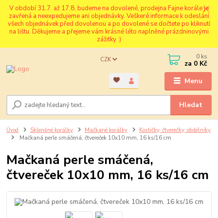
V období 31.7. až 17.8. budeme na dovolené, prodejna Fajne korále je
zavřená a neexpedujeme ani objednávky. Veškeré informace k odeslání
všech objednávek před dovolenou a po dovolené se dočtete po kliknutí
na lištu. Děkujeme a přejeme vám krásné léto naplněné prázdninovými
zážitky :)
0
ks
CZK
za
0 Kč
Menu
Hledat
Úvod
Skleněné korálky
Mačkané korálky
Kostičky, čtverečky, obdélníky
Mačkaná perle smáčená, čtvereček 10x10 mm, 16 ks/16 cm
Mačkaná perle smáčená,
čtvereček 10x10 mm, 16 ks/16 cm