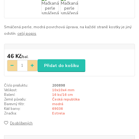
Smáčená perle, modrá povrchová úprava, na každé straně kostky je jiný
odstín.
celý popis
46 Kč
/
bal.
Přidat do košíku
Číslo produktu:
200898
Velikost:
10x10x4 mm
Balení:
16 ks/16 cm
Země původu:
Česká republika
Barevný filtr:
modrá
Kód barvy:
69036
Značka:
Estrela
Do oblíbených