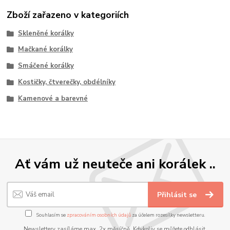
Zboží zařazeno v kategoriích
Skleněné korálky
Mačkané korálky
Smáčené korálky
Kostičky, čtverečky, obdélníky
Kamenové a barevné
Ať vám už neuteče ani korálek ..
Přihlásit se
Souhlasím se
zpracováním osobních údajů
za účelem rozesílky newsletteru.
Newslettery zasíláme max. 2x měsíčně. Kdykoliv se můžete odhlásit.