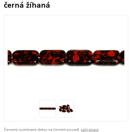
černá žíhaná
Červený rozmývaný dekor na černém pozadí.
celý popis