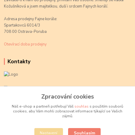
Zavítáte-li k nám do prodejny, přivítám vás osobně. Jmenuji se Katka
Kožušníková a jsem majitelkou, duší i srdcem Fajnych korálí.
Adresa prodejny Fajne korále:
Spartakovců 6014/3
708 00 Ostrava-Poruba
Otevírací doba prodejny
Kontakty
Kateřina Kožušníková
+420 774 719 784
Zpracování cookies
volejte Po-Pá, 9-18 hod.
Náš e-shop a partneři potřebují Váš
souhlas
s použitím souborů
cookies, aby Vám mohli zobrazovat informace týkající se Vašich
info@fajnekorale.cz
zájmů.
Souhlasím
Nastavení