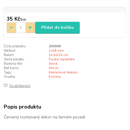
35 Kč
/
bal.
Přidat do košíku
Číslo produktu:
200908
Velikost:
12x8 mm
Balení:
14 ks/16 cm
Země původu:
Česká republika
Barevný filtr:
černá
Kód barvy:
89121
Tagy:
Kamenové dekory
Značka:
Estrela
Do oblíbených
Popis produktu
Červený rozmývaný dekor na černém pozadí.