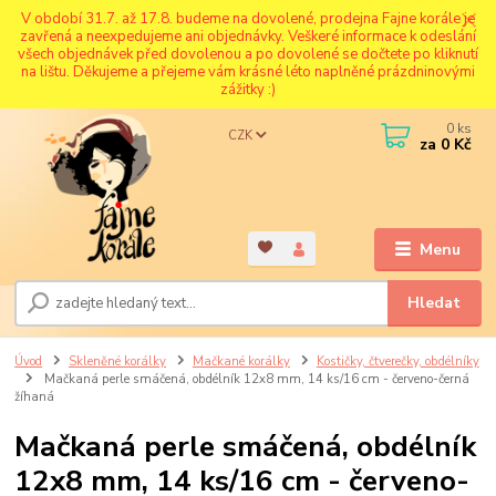
V období 31.7. až 17.8. budeme na dovolené, prodejna Fajne korále je
zavřená a neexpedujeme ani objednávky. Veškeré informace k odeslání
všech objednávek před dovolenou a po dovolené se dočtete po kliknutí
na lištu. Děkujeme a přejeme vám krásné léto naplněné prázdninovými
zážitky :)
0
ks
CZK
za
0 Kč
Menu
Hledat
Úvod
Skleněné korálky
Mačkané korálky
Kostičky, čtverečky, obdélníky
Mačkaná perle smáčená, obdélník 12x8 mm, 14 ks/16 cm - červeno-černá
žíhaná
Mačkaná perle smáčená, obdélník
12x8 mm, 14 ks/16 cm - červeno-