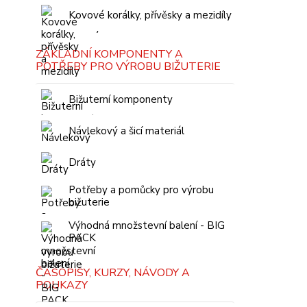
Kovové korálky, přívěsky a mezidíly
ZÁKLADNÍ KOMPONENTY A
POTŘEBY PRO VÝROBU BIŽUTERIE
Bižuterní komponenty
Návlekový a šicí materiál
Dráty
Potřeby a pomůcky pro výrobu
bižuterie
Výhodná množstevní balení - BIG
PACK
ČASOPISY, KURZY, NÁVODY A
POUKAZY