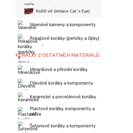
Kočičí oči (imitace Cat´s Eye)
Skleněné kameny a komponenty
Rokajlové korálky (perličky a čípky)
KORÁLKY Z OSTATNÍCH MATERIÁLŮ
Minerálové a přírodní korálky
Dřevěné korálky a komponenty
Keramické a porcelánové korálky
Plastové korálky, komponenty a
céčka
Šatonové korálky a komponenty