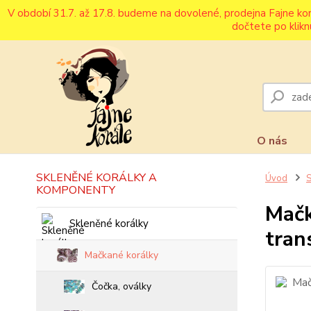
V období 31.7. až 17.8. budeme na dovolené, prodejna Fajne ko
dočtete po klikn
O nás
SKLENĚNÉ KORÁLKY A
Úvod
S
KOMPONENTY
Mačk
Skleněné korálky
tran
Mačkané korálky
Čočka, oválky