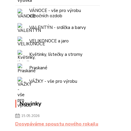
VÁNOCE - vše pro výrobu
vánočních ozdob
VALENTÝN - srdíčka a barvy
VELIKONOCE a jaro
Květinky, lístečky a stromy
Praskané
VÁŽKY - vše pro výrobu
Novinky
15.05.2026
Dosypáváme spoustu nového rokajlu