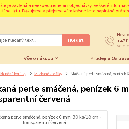
rále je zavřená a neexpedujeme ani objednávky. Veškeré informa
utí na lištu. Děkujeme a přejeme vám krásné léto naplněné prázdni
Nevíte
Hledat
+420
volejt
Vše o nákupu
Prodejna Ostrav
kleněné korálky
Mačkané korálky
Mačkaná perle smáčená, penízek 6 
aná perle smáčená, penízek 6 m
sparentní červená