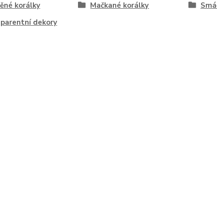
ěné korálky
Mačkané korálky
Smáč
parentní dekory