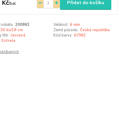
 Kč
Přidat do košíku
/
bal.
roduktu:
200863
Velikost:
6 mm
30 ks/18 cm
Země původu:
Česká republika
filtr:
červená
Kód barvy:
67982
Estrela
oblíbených