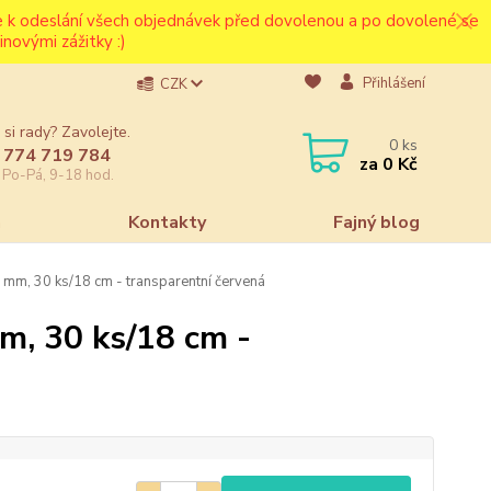
ce k odeslání všech objednávek před dovolenou a po dovolené se
novými zážitky :)
Přihlášení
CZK
 si rady? Zavolejte.
0
ks
 774 719 784
za
0 Kč
e Po-Pá, 9-18 hod.
a
Kontakty
Fajný blog
mm, 30 ks/18 cm - transparentní červená
m, 30 ks/18 cm -