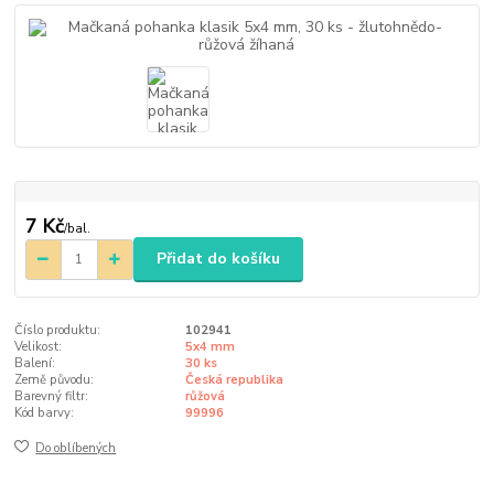
7 Kč
/
bal.
Přidat do košíku
Číslo produktu:
102941
Velikost:
5x4 mm
Balení:
30 ks
Země původu:
Česká republika
Barevný filtr:
růžová
Kód barvy:
99996
Do oblíbených