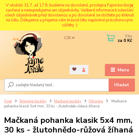
V období 31.7. až 17.8. budeme na dovolené, prodejna Fajne korále je
zavřená a neexpedujeme ani objednávky. Veškeré informace k odeslání
všech objednávek před dovolenou a po dovolené se dočtete po kliknutí
na lištu. Děkujeme a přejeme vám krásné léto naplněné prázdninovými
zážitky :)
0
ks
CZK
za
0 Kč
Menu
Hledat
Úvod
Skleněné korálky
Mačkané korálky
Pohanka
Mačkaná
pohanka klasik 5x4 mm, 30 ks - žlutohnědo-růžová žíhaná
Mačkaná pohanka klasik 5x4 mm,
30 ks - žlutohnědo-růžová žíhaná