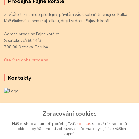
Prodejna Fajne korále
Zavítáte-li k nám do prodejny, přivítám vás osobně. Jmenuji se Katka
Kožušníková a jsem majitelkou, duší i srdcem Fajnych korálí.
Adresa prodejny Fajne korále:
Spartakovců 6014/3
708 00 Ostrava-Poruba
Otevírací doba prodejny
Kontakty
Kateřina Kožušníková
+420 774 719 784
Zpracování cookies
volejte Po-Pá, 9-18 hod.
Náš e-shop a partneři potřebují Váš
souhlas
s použitím souborů
cookies, aby Vám mohli zobrazovat informace týkající se Vašich
info@fajnekorale.cz
zájmů.