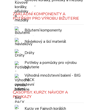
Kovové korálky, přívěsky a mezidíly
ZÁKLADNÍ KOMPONENTY A
POTŘEBY PRO VÝROBU BIŽUTERIE
Bižuterní komponenty
Návlekový a šicí materiál
Dráty
Potřeby a pomůcky pro výrobu
bižuterie
Výhodná množstevní balení - BIG
PACK
ČASOPISY, KURZY, NÁVODY A
POUKAZY
Kurzy ve Fajnych korálích