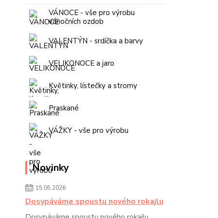
VÁNOCE - vše pro výrobu
vánočních ozdob
VALENTÝN - srdíčka a barvy
VELIKONOCE a jaro
Květinky, lístečky a stromy
Praskané
VÁŽKY - vše pro výrobu
Novinky
15.05.2026
Dosypáváme spoustu nového rokajlu
Dosypáváme spoustu nového rokajlu