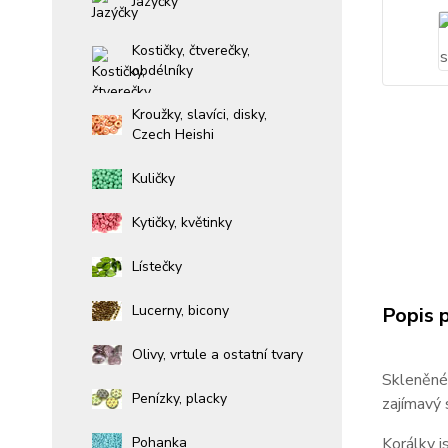
Jazýčky
Kostičky, čtverečky,
obdélníky
Kroužky, slavíci, disky,
Czech Heishi
Kuličky
Kytičky, květinky
Lístečky
Lucerny, bicony
Popis 
Olivy, vrtule a ostatní tvary
Skleněné 
Penízky, placky
zajímavý 
Korálky j
Pohanka