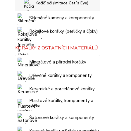
Kočičí oči (imitace Cat´s Eye)
Skleněné kameny a komponenty
Rokajlové korálky (perličky a čípky)
KORÁLKY Z OSTATNÍCH MATERIÁLŮ
Minerálové a přírodní korálky
Dřevěné korálky a komponenty
Keramické a porcelánové korálky
Plastové korálky, komponenty a
céčka
Šatonové korálky a komponenty