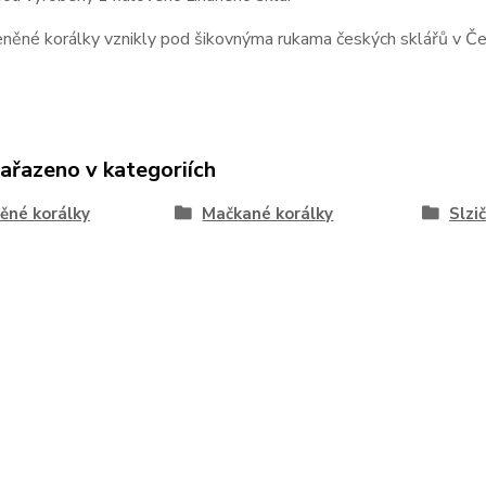
něné korálky vznikly pod šikovnýma rukama českých sklářů v Čes
zařazeno v kategoriích
ěné korálky
Mačkané korálky
Slzi