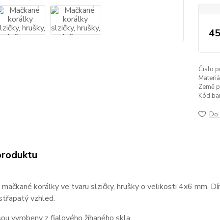
45
Číslo p
Materiá
Země p
Kód ba
Do 
produktu
mačkané korálky ve tvaru slzičky, hrušky o velikosti 4x6 mm. Dí
střapatý vzhled.
sou vyrobeny z fialového žíhaného skla.