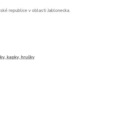
ké republice v oblasti Jablonecka.
čky, kapky, hrušky