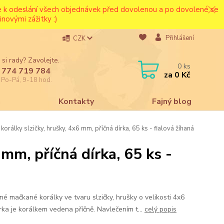
ce k odeslání všech objednávek před dovolenou a po dovolené se
novými zážitky :)
Přihlášení
CZK
 si rady? Zavolejte.
0
ks
 774 719 784
za
0 Kč
e Po-Pá, 9-18 hod.
a
Kontakty
Fajný blog
orálky slzičky, hrušky, 4x6 mm, příčná dírka, 65 ks - fialová žíhaná
mm, příčná dírka, 65 ks -
né mačkané korálky ve tvaru slzičky, hrušky o velikosti 4x6
rka je korálkem vedena příčně. Navlečením t...
celý popis