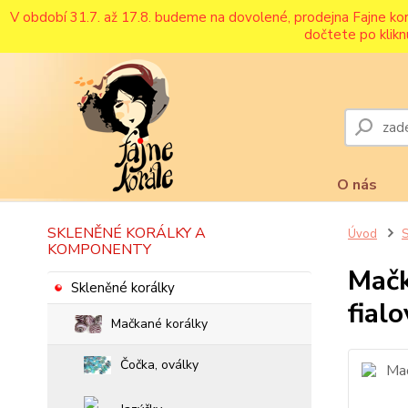
V období 31.7. až 17.8. budeme na dovolené, prodejna Fajne ko
dočtete po klikn
O nás
SKLENĚNÉ KORÁLKY A
Úvod
S
KOMPONENTY
Mačk
Skleněné korálky
fial
Mačkané korálky
Čočka, oválky