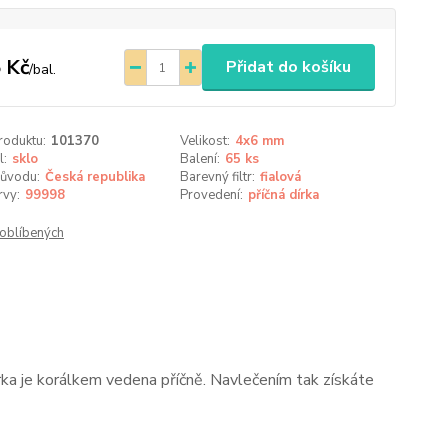
 Kč
Přidat do košíku
/
bal.
roduktu:
101370
Velikost:
4x6 mm
l:
sklo
Balení:
65 ks
ůvodu:
Česká republika
Barevný filtr:
fialová
rvy:
99998
Provedení:
příčná dírka
oblíbených
rka je korálkem vedena příčně. Navlečením tak získáte