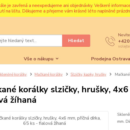
rále je zavřená a neexpedujeme ani objednávky. Veškeré informa
utí na lištu. Děkujeme a přejeme vám krásné léto naplněné prázdni
Nevíte
Hledat
+420
volejt
Vše o nákupu
Prodejna Ostrav
kleněné korálky
Mačkané korálky
Slzičky, kapky, hrušky
Mačkané k
ané korálky slzičky, hrušky, 4x6 
ová žíhaná
Skleně
mm. Dí