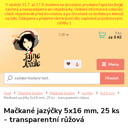
V období 31.7. až 17.8. budeme na dovolené, prodejna Fajne korále je
zavřená a neexpedujeme ani objednávky. Veškeré informace k odeslání
všech objednávek před dovolenou a po dovolené se dočtete po kliknutí
na lištu. Děkujeme a přejeme vám krásné léto naplněné prázdninovými
zážitky :)
0
ks
CZK
za
0 Kč
Menu
Hledat
Úvod
Skleněné korálky
Mačkané korálky
Jazýčky
5x16 mm
Mačkané jazýčky 5x16 mm, 25 ks - transparentní růžová
Mačkané jazýčky 5x16 mm, 25 ks
- transparentní růžová