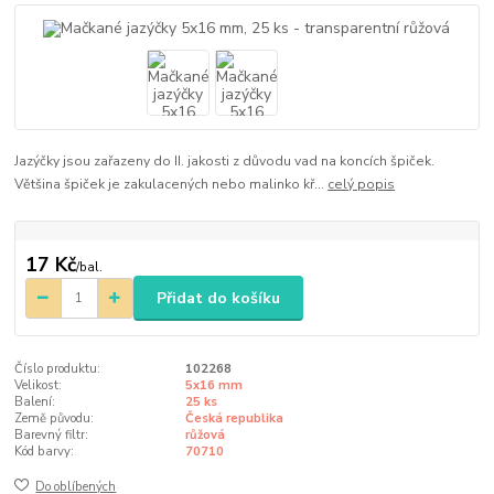
Jazýčky jsou zařazeny do II. jakosti z důvodu vad na koncích špiček.
Většina špiček je zakulacených nebo malinko kř...
celý popis
17 Kč
/
bal.
Přidat do košíku
Číslo produktu:
102268
Velikost:
5x16 mm
Balení:
25 ks
Země původu:
Česká republika
Barevný filtr:
růžová
Kód barvy:
70710
Do oblíbených