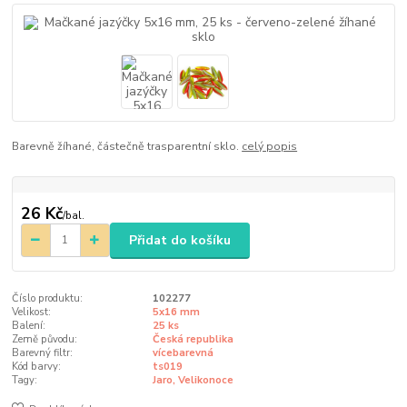
Barevně žíhané, částečně trasparentní sklo.
celý popis
26 Kč
/
bal.
Přidat do košíku
Číslo produktu:
102277
Velikost:
5x16 mm
Balení:
25 ks
Země původu:
Česká republika
Barevný filtr:
vícebarevná
Kód barvy:
ts019
Tagy:
Jaro, Velikonoce