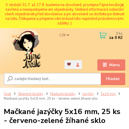
V období 31.7. až 17.8. budeme na dovolené, prodejna Fajne korále je
zavřená a neexpedujeme ani objednávky. Veškeré informace k odeslání
všech objednávek před dovolenou a po dovolené se dočtete po kliknutí
na lištu. Děkujeme a přejeme vám krásné léto naplněné prázdninovými
zážitky :)
0
ks
CZK
za
0 Kč
Menu
Hledat
Úvod
Skleněné korálky
Mačkané korálky
Jazýčky
5x16 mm
Mačkané jazýčky 5x16 mm, 25 ks - červeno-zelené žíhané sklo
Mačkané jazýčky 5x16 mm, 25 ks
- červeno-zelené žíhané sklo