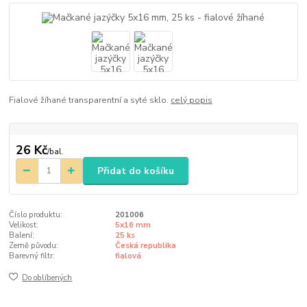
Fialové žíhané transparentní a syté sklo.
celý popis
26 Kč
/
bal.
Přidat do košíku
Číslo produktu:
201006
Velikost:
5x16 mm
Balení:
25 ks
Země původu:
Česká republika
Barevný filtr:
fialová
Do oblíbených