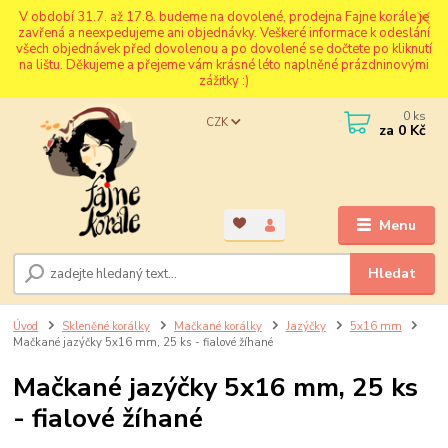
V období 31.7. až 17.8. budeme na dovolené, prodejna Fajne korále je
zavřená a neexpedujeme ani objednávky. Veškeré informace k odeslání
všech objednávek před dovolenou a po dovolené se dočtete po kliknutí
na lištu. Děkujeme a přejeme vám krásné léto naplněné prázdninovými
zážitky :)
0
ks
CZK
za
0 Kč
Menu
Hledat
Úvod
Skleněné korálky
Mačkané korálky
Jazýčky
5x16 mm
Mačkané jazýčky 5x16 mm, 25 ks - fialové žíhané
Mačkané jazýčky 5x16 mm, 25 ks
- fialové žíhané