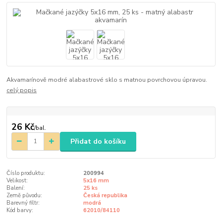
Akvamarínově modré alabastrové sklo s matnou povrchovou úpravou.
celý popis
26 Kč
/
bal.
Přidat do košíku
Číslo produktu:
200994
Velikost:
5x16 mm
Balení:
25 ks
Země původu:
Česká republika
Barevný filtr:
modrá
Kód barvy:
62010/84110