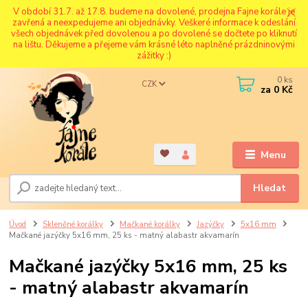
V období 31.7. až 17.8. budeme na dovolené, prodejna Fajne korále je
zavřená a neexpedujeme ani objednávky. Veškeré informace k odeslání
všech objednávek před dovolenou a po dovolené se dočtete po kliknutí
na lištu. Děkujeme a přejeme vám krásné léto naplněné prázdninovými
zážitky :)
0
ks
CZK
za
0 Kč
Menu
Hledat
Úvod
Skleněné korálky
Mačkané korálky
Jazýčky
5x16 mm
Mačkané jazýčky 5x16 mm, 25 ks - matný alabastr akvamarín
Mačkané jazýčky 5x16 mm, 25 ks
- matný alabastr akvamarín