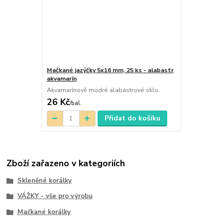
Mačkané jazýčky 5x16 mm, 25 ks - alabastr
akvamarín
Akvamarínově modré alabastrové sklo.
26 Kč
/
bal.
Přidat do košíku
Zboží zařazeno v kategoriích
Skleněné korálky
VÁŽKY - vše pro výrobu
Mačkané korálky