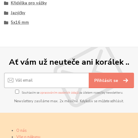
Křidélka pro vážky
Jazýčky
5x16 mm
Ať vám už neuteče ani korálek ..
Přihlásit se
Souhlasím se
zpracováním osobních údajů
za účelem rozesílky newsletteru.
Newslettery zasíláme max. 2x měsíčně. Kdykoliv se můžete odhlásit.
O nás
Vše o nákupu