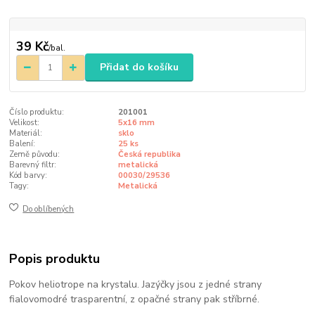
39 Kč
/
bal.
Přidat do košíku
Číslo produktu:
201001
Velikost:
5x16 mm
Materiál:
sklo
Balení:
25 ks
Země původu:
Česká republika
Barevný filtr:
metalická
Kód barvy:
00030/29536
Tagy:
Metalická
Do oblíbených
Popis produktu
Pokov heliotrope na krystalu. Jazýčky jsou z jedné strany
fialovomodré trasparentní, z opačné strany pak stříbrné.