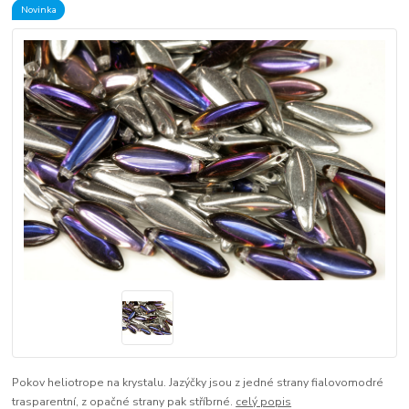
Novinka
Pokov heliotrope na krystalu. Jazýčky jsou z jedné strany fialovomodré
trasparentní, z opačné strany pak stříbrné.
celý popis