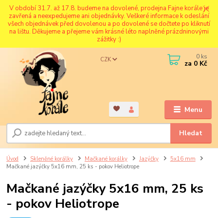
V období 31.7. až 17.8. budeme na dovolené, prodejna Fajne korále je
zavřená a neexpedujeme ani objednávky. Veškeré informace k odeslání
všech objednávek před dovolenou a po dovolené se dočtete po kliknutí
na lištu. Děkujeme a přejeme vám krásné léto naplněné prázdninovými
zážitky :)
0
ks
CZK
za
0 Kč
Menu
Hledat
Úvod
Skleněné korálky
Mačkané korálky
Jazýčky
5x16 mm
Mačkané jazýčky 5x16 mm, 25 ks - pokov Heliotrope
Mačkané jazýčky 5x16 mm, 25 ks
- pokov Heliotrope