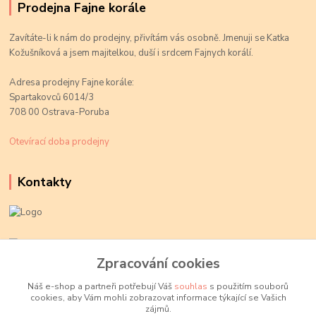
Prodejna Fajne korále
Zavítáte-li k nám do prodejny, přivítám vás osobně. Jmenuji se Katka
Kožušníková a jsem majitelkou, duší i srdcem Fajnych korálí.
Adresa prodejny Fajne korále:
Spartakovců 6014/3
708 00 Ostrava-Poruba
Otevírací doba prodejny
Kontakty
Kateřina Kožušníková
+420 774 719 784
Zpracování cookies
volejte Po-Pá, 9-18 hod.
Náš e-shop a partneři potřebují Váš
souhlas
s použitím souborů
cookies, aby Vám mohli zobrazovat informace týkající se Vašich
info@fajnekorale.cz
zájmů.