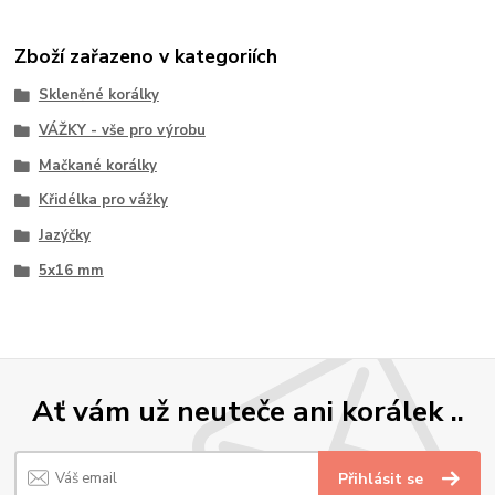
Zboží zařazeno v kategoriích
Skleněné korálky
VÁŽKY - vše pro výrobu
Mačkané korálky
Křidélka pro vážky
Jazýčky
5x16 mm
Ať vám už neuteče ani korálek ..
Přihlásit se