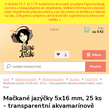
V období 31.7. až 17.8. budeme na dovolené, prodejna Fajne korále je
zavřená a neexpedujeme ani objednávky. Veškeré informace k odeslání
všech objednávek před dovolenou a po dovolené se dočtete po kliknutí
na lištu. Děkujeme a přejeme vám krásné léto naplněné prázdninovými
zážitky :)
0
ks
CZK
za
0 Kč
Menu
Hledat
Úvod
Skleněné korálky
Mačkané korálky
Jazýčky
5x16 mm
Mačkané jazýčky 5x16 mm, 25 ks - transparentní akvamarínově modrá, capri
blue
Mačkané jazýčky 5x16 mm, 25 ks
- transparentní akvamarínově