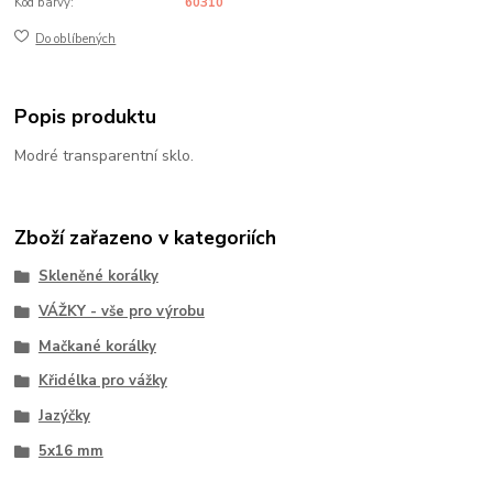
Kód barvy:
60310
Do oblíbených
Popis produktu
Modré transparentní sklo.
Zboží zařazeno v kategoriích
Skleněné korálky
VÁŽKY - vše pro výrobu
Mačkané korálky
Křidélka pro vážky
Jazýčky
5x16 mm