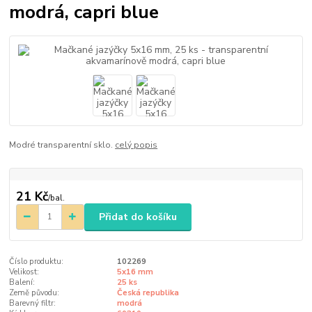
modrá, capri blue
Modré transparentní sklo.
celý popis
21 Kč
/
bal.
Přidat do košíku
Číslo produktu:
102269
Velikost:
5x16 mm
Balení:
25 ks
Země původu:
Česká republika
Barevný filtr:
modrá